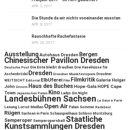
APR. 5, 2017
Die Stunde da wir nichts voneinander wussten
APR. 8, 2017
Rauschhafte Rachefantasie
APR. 26, 2017
Ausstellung
Bergen
Autohaus Dresden
Chinesischer Pavillon Dresden
Die Ente bleibt draußen
Deutsche Post
Drei Haselnüsse für
Dresden
Aschenbrödel
Dresdner Musikfestspiele
Dresdner
Filmkritik
ElbUferei
Galerie Holger
WEITSICHT
Editorial
Film
Haus des Buches
John
Hope-Gala
HOPE Cape
Genuss
Kino
Town
Ladys Gin Night
Japanisches Palais
Landesbühnen Sachsen
La Saxe à Paris
Open Air
Lesung
Loriot
Meißen
Palais Sommer
Radebeul
Rügen
Schauspielhaus
Sachsen in Paris
Schloss Moritzburg
Staatliche
Semperoper
Semperopernball
Kunstsammlungen Dresden