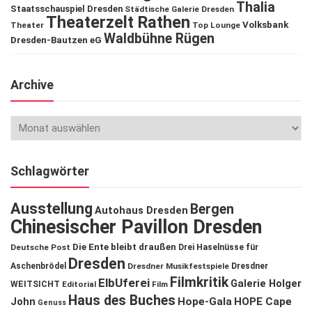
Thalia
Staatsschauspiel Dresden
Städtische Galerie Dresden
Theaterzelt Rathen
Volksbank
Theater
Top Lounge
Waldbühne Rügen
Dresden-Bautzen eG
Archive
Schlagwörter
Ausstellung
Bergen
Autohaus Dresden
Chinesischer Pavillon Dresden
Die Ente bleibt draußen
Deutsche Post
Drei Haselnüsse für
Dresden
Aschenbrödel
Dresdner Musikfestspiele
Dresdner
Filmkritik
ElbUferei
Galerie Holger
WEITSICHT
Editorial
Film
Haus des Buches
John
Hope-Gala
HOPE Cape
Genuss