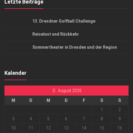
Letzte Beiträge
13. Dresdner Golfball Challenge
Reiselust und Rückkehr
Sommertheater in Dresden und der Region
Kalender
August 2026
M
D
M
D
F
S
S
1
2
3
4
5
6
7
8
9
10
11
12
13
14
15
16