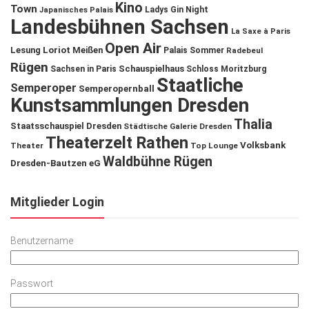
Kino
Town
Ladys Gin Night
Japanisches Palais
Landesbühnen Sachsen
La Saxe à Paris
Open Air
Lesung
Loriot
Meißen
Palais Sommer
Radebeul
Rügen
Schauspielhaus
Sachsen in Paris
Schloss Moritzburg
Staatliche
Semperoper
Semperopernball
Kunstsammlungen Dresden
Thalia
Staatsschauspiel Dresden
Städtische Galerie Dresden
Theaterzelt Rathen
Volksbank
Theater
Top Lounge
Waldbühne Rügen
Dresden-Bautzen eG
Mitglieder Login
Benutzername
Passwort