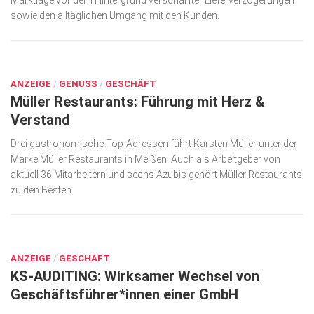
Marktlage vor dem Hintergrund verschärfter Liefer­verzöge­rungen
sowie den alltäglichen Umgang mit den Kunden.
Kunst & Kultur
Lifestyle
MÄRZ 30, 2023
Ausflug & Reise
ANZEIGE
/
GENUSS
/
GESCHÄFT
Podcast
Müller Restaurants: Führung mit Herz &
Verstand
Top Branchen
Drei gastronomische Top-Adressen führt Karsten Müller unter der
SACHSEN IN PARIS
Marke Müller Restaurants in Meißen. Auch als Arbeitgeber von
aktuell 36 Mitarbeitern und sechs Azubis gehört Müller Restaurants
zu den Besten.
MÄRZ 29, 2023
ANZEIGE
/
GESCHÄFT
KS-AUDITING: Wirksamer Wechsel von
Geschäftsführer*innen einer GmbH