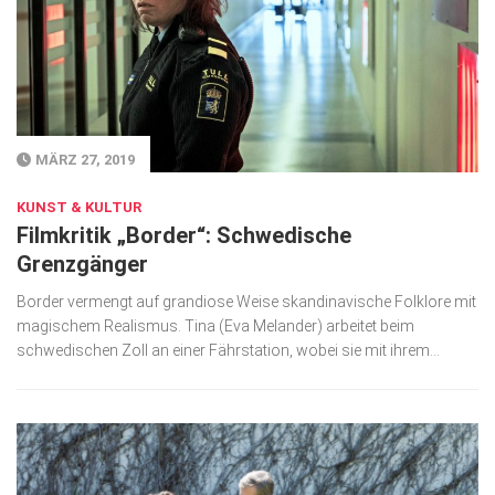
Gesellschaft
Kunst & Kultur
Lifestyle
Ausflug & Reise
MÄRZ 27, 2019
Podcast
KUNST & KULTUR
Filmkritik „Border“: Schwedische
Top Branchen
Grenzgänger
SACHSEN IN PARIS
Border vermengt auf grandiose Weise skandinavische Folklore mit
magischem Realismus. Tina (Eva Melander) arbeitet beim
schwedischen Zoll an einer Fährstation, wobei sie mit ihrem...