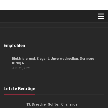
Verkaufsstellen
Abonnement
Kontakt, Impressum
Empfohlen
Datenschutzerklärung
EVENTS
Elektrisierend. Elegant. Unverwechselbar. Der neue
AGB
IONIQ 6
JUNI 23, 2023
Top Gesundheitsforum Dresden / Ostsachsen
Mediadaten
Letzte Beiträge
13. Dresdner Golfball Challenge