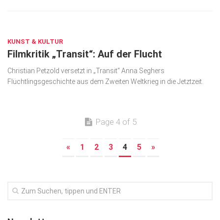
MAI 8, 2018
KUNST & KULTUR
Filmkritik „Transit“: Auf der Flucht
Christian Petzold versetzt in „Transit“ Anna Seghers
Flüchtlingsgeschichte aus dem Zweiten Weltkrieg in die Jetztzeit.
Page 4 of 5
«
1
2
3
4
5
»