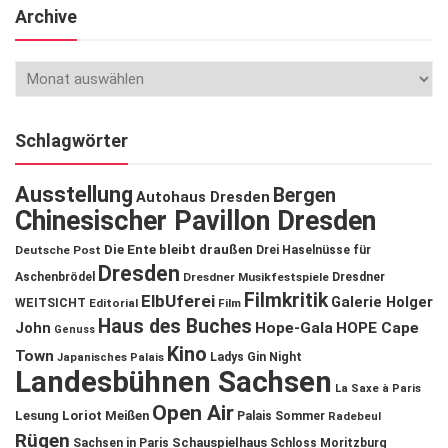
Archive
Schlagwörter
Ausstellung
Bergen
Autohaus Dresden
Chinesischer Pavillon Dresden
Die Ente bleibt draußen
Deutsche Post
Drei Haselnüsse für
Dresden
Aschenbrödel
Dresdner Musikfestspiele
Dresdner
Filmkritik
ElbUferei
Galerie Holger
WEITSICHT
Editorial
Film
Haus des Buches
John
Hope-Gala
HOPE Cape
Genuss
Kino
Town
Ladys Gin Night
Japanisches Palais
Landesbühnen Sachsen
La Saxe à Paris
Open Air
Lesung
Loriot
Meißen
Palais Sommer
Radebeul
Rügen
Schauspielhaus
Sachsen in Paris
Schloss Moritzburg