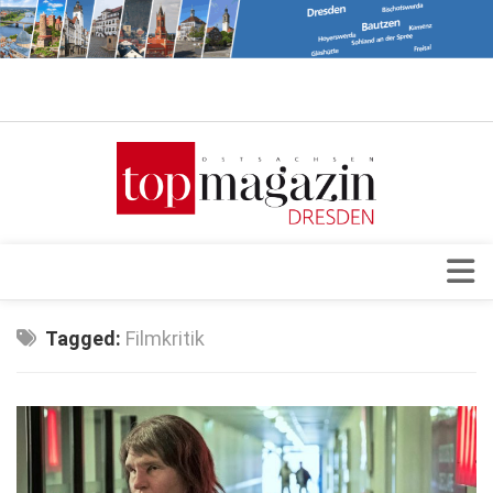
Verkaufsstellen
Abonnement
Kontakt, Impressum
Datenschutzerklärung
AGB
Architektur & Design
Tagged:
Filmkritik
Top Gesundheitsforum Dresden / Ostsachsen
Events
Mediadaten
Genuss
Geschäft
gesund & schön