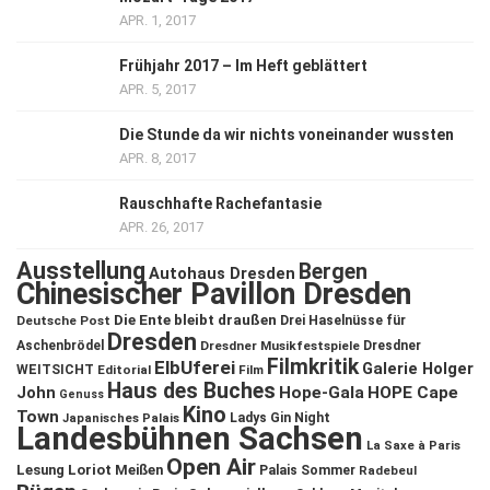
APR. 1, 2017
Frühjahr 2017 – Im Heft geblättert
APR. 5, 2017
Die Stunde da wir nichts voneinander wussten
APR. 8, 2017
Rauschhafte Rachefantasie
APR. 26, 2017
Ausstellung
Bergen
Autohaus Dresden
Chinesischer Pavillon Dresden
Die Ente bleibt draußen
Deutsche Post
Drei Haselnüsse für
Dresden
Aschenbrödel
Dresdner Musikfestspiele
Dresdner
Filmkritik
ElbUferei
Galerie Holger
WEITSICHT
Editorial
Film
Haus des Buches
John
Hope-Gala
HOPE Cape
Genuss
Kino
Town
Ladys Gin Night
Japanisches Palais
Landesbühnen Sachsen
La Saxe à Paris
Open Air
Lesung
Loriot
Meißen
Palais Sommer
Radebeul