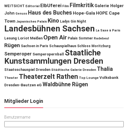
Filmkritik
ElbUferei
Galerie Holger
WEITSICHT
Editorial
Film
Haus des Buches
John
Hope-Gala
HOPE Cape
Genuss
Kino
Town
Ladys Gin Night
Japanisches Palais
Landesbühnen Sachsen
La Saxe à Paris
Open Air
Lesung
Loriot
Meißen
Palais Sommer
Radebeul
Rügen
Schauspielhaus
Sachsen in Paris
Schloss Moritzburg
Staatliche
Semperoper
Semperopernball
Kunstsammlungen Dresden
Thalia
Staatsschauspiel Dresden
Städtische Galerie Dresden
Theaterzelt Rathen
Volksbank
Theater
Top Lounge
Waldbühne Rügen
Dresden-Bautzen eG
Mitglieder Login
Benutzername