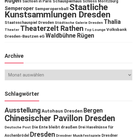
Rügen
Schauspielhaus
Sachsen in Paris
Schloss Moritzburg
Staatliche
Semperoper
Semperopernball
Kunstsammlungen Dresden
Thalia
Staatsschauspiel Dresden
Städtische Galerie Dresden
Theaterzelt Rathen
Volksbank
Theater
Top Lounge
Waldbühne Rügen
Dresden-Bautzen eG
Archive
Schlagwörter
Ausstellung
Bergen
Autohaus Dresden
Chinesischer Pavillon Dresden
Die Ente bleibt draußen
Deutsche Post
Drei Haselnüsse für
Dresden
Aschenbrödel
Dresdner Musikfestspiele
Dresdner