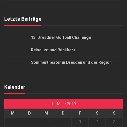
Top Gesundheitsforum Dresden / Ostsachsen
Mediadaten
Letzte Beiträge
13. Dresdner Golfball Challenge
Reiselust und Rückkehr
Sommertheater in Dresden und der Region
Kalender
März 2019
M
D
M
D
F
S
S
1
2
3