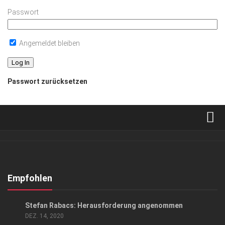
Passwort
Angemeldet bleiben
Passwort zurücksetzen
Verkaufsstellen
Abonnement
Kontakt, Impressum
Empfohlen
Datenschutzerklärung
ANZEIGE
/
GESCHÄFT
/
GESELLSCHAFT
Stefan Rabacs: Herausforderung angenommen
AGB
DEZ. 14, 2020