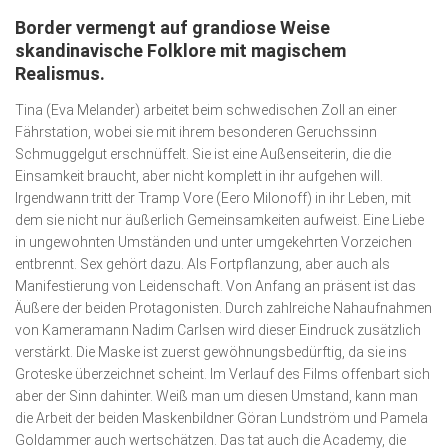
Border vermengt auf grandiose Weise
Kunst & Kultur
skandinavische Folklore mit magischem
Lifestyle
Realismus.
Ausflug & Reise
Tina (Eva Melander) arbeitet beim schwedischen Zoll an einer
Fährstation, wobei sie mit ihrem besonderen Geruchssinn
Podcast
Schmuggelgut erschnüffelt. Sie ist eine Außenseiterin, die die
Einsamkeit braucht, aber nicht komplett in ihr aufgehen will.
Top Branchen
Irgendwann tritt der Tramp Vore (Eero Milonoff) in ihr Leben, mit
SACHSEN IN PARIS
dem sie nicht nur äußerlich Gemeinsamkeiten aufweist. Eine Liebe
in ungewohnten Umständen und unter umgekehrten Vorzeichen
entbrennt. Sex gehört dazu. Als Fortpflanzung, aber auch als
Manifestierung von Leidenschaft. Von Anfang an präsent ist das
Äußere der beiden Protagonisten. Durch zahlreiche Nahaufnahmen
von Kameramann Nadim Carlsen wird dieser Eindruck zusätzlich
verstärkt. Die Maske ist zuerst gewöhnungsbedürftig, da sie ins
Groteske überzeichnet scheint. Im Verlauf des Films offenbart sich
aber der Sinn dahinter. Weiß man um diesen Umstand, kann man
die Arbeit der beiden Maskenbildner Göran Lundström und Pamela
Goldammer auch wertschätzen. Das tat auch die Academy, die