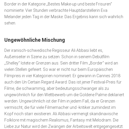
Border in der Kategorie „Bestes Make-up und beste Frisuren“
nominierte. Vier Stunden verbrachte Hauptdarstellerin Eva
Melander jeden Tag in der Maske. Das Ergebnis kann sich wahrlich
sehen.
Ungewöhnliche Mischung
Der iranisch-schwedische Regisseur Ali Abbasi liebt es,
Außenseiter in Szene zu setzen. Schon in seinem Debütfilm
„Shelley“ lotete er Grenzen aus. Sein dritter Film „Border“ wird an
vielen Stellen gefeiert. So war er nicht nur beim Europäischen
Filmpreis in vier Kategorien nominiert. Er gewann in Cannes 2018
auch den Un Certain Regard Award. Das ist jener Festival-Preis für
Filme, die schwammig, aber bedeutungsschwanger als zu
ungewöhnlich für den Wettbewerb um die Goldene Palme deklariert
werden. Ungewöhnlich ist der Film in jedem Fall, da er Grenzen
vermischt, die für viele Filmemacher und -kritiker zumindest im
Kopf noch starr existieren. Ali Abbasi vermengt skandinavische
Folklore mit magischem Realismus, Fantasy mit Melodram. Die
Liebe zur Natur wird den Zwängen der Arbeitswelt entgegengesetzt.