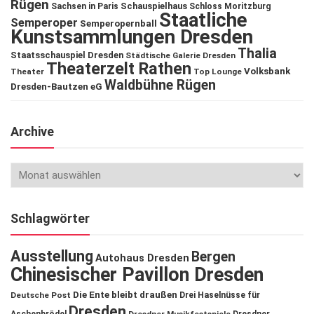
Rügen
Schauspielhaus
Sachsen in Paris
Schloss Moritzburg
Staatliche
Semperoper
Semperopernball
Kunstsammlungen Dresden
Thalia
Staatsschauspiel Dresden
Städtische Galerie Dresden
Theaterzelt Rathen
Volksbank
Theater
Top Lounge
Waldbühne Rügen
Dresden-Bautzen eG
Archive
Schlagwörter
Ausstellung
Bergen
Autohaus Dresden
Chinesischer Pavillon Dresden
Die Ente bleibt draußen
Deutsche Post
Drei Haselnüsse für
Dresden