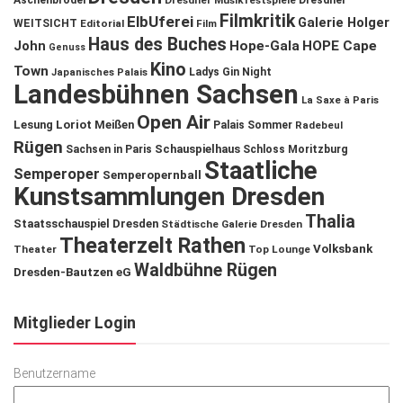
Aschenbrödel
Dresdner Musikfestspiele
Dresdner
Filmkritik
ElbUferei
Galerie Holger
WEITSICHT
Editorial
Film
Haus des Buches
John
Hope-Gala
HOPE Cape
Genuss
Kino
Town
Ladys Gin Night
Japanisches Palais
Landesbühnen Sachsen
La Saxe à Paris
Open Air
Lesung
Loriot
Meißen
Palais Sommer
Radebeul
Rügen
Schauspielhaus
Sachsen in Paris
Schloss Moritzburg
Staatliche
Semperoper
Semperopernball
Kunstsammlungen Dresden
Thalia
Staatsschauspiel Dresden
Städtische Galerie Dresden
Theaterzelt Rathen
Volksbank
Theater
Top Lounge
Waldbühne Rügen
Dresden-Bautzen eG
Mitglieder Login
Benutzername