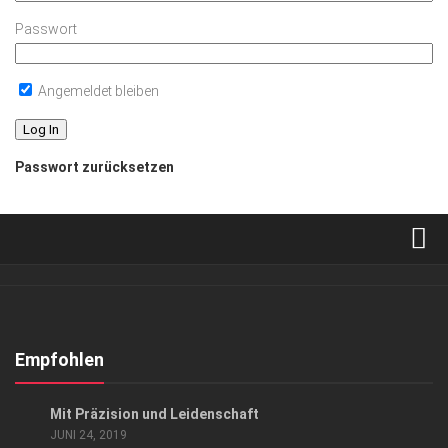
Passwort
Angemeldet bleiben
Passwort zurücksetzen
Verkaufsstellen
Abonnement
Kontakt, Impressum
Empfohlen
Datenschutzerklärung
GESELLSCHAFT
Mit Präzision und Leidenschaft
AGB
JUNI 24, 2019