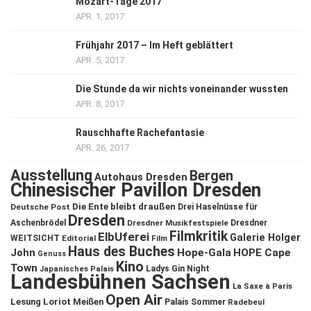
Mozart-Tage 2017
APR. 1, 2017
Frühjahr 2017 – Im Heft geblättert
APR. 5, 2017
Die Stunde da wir nichts voneinander wussten
APR. 8, 2017
Rauschhafte Rachefantasie
APR. 26, 2017
Ausstellung
Bergen
Autohaus Dresden
Chinesischer Pavillon Dresden
Die Ente bleibt draußen
Deutsche Post
Drei Haselnüsse für
Dresden
Aschenbrödel
Dresdner Musikfestspiele
Dresdner
Filmkritik
ElbUferei
Galerie Holger
WEITSICHT
Editorial
Film
Haus des Buches
John
Hope-Gala
HOPE Cape
Genuss
Kino
Town
Ladys Gin Night
Japanisches Palais
Landesbühnen Sachsen
La Saxe à Paris
Open Air
Lesung
Loriot
Meißen
Palais Sommer
Radebeul