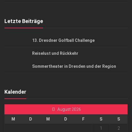
Top Gesundheitsforum Dresden / Ostsachsen
Mediadaten
Letzte Beiträge
13. Dresdner Golfball Challenge
Reiselust und Rückkehr
Sommertheater in Dresden und der Region
Kalender
August 2026
M
D
M
D
F
S
S
1
2