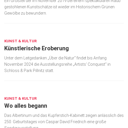
Ein Großteil der im November 2019 bei einem spektakulären Raub
gestohlenen Kunstschätze ist wieder im Historischem Grünen
Kunst & Kultur
Gewölbe zu bewundern.
Lifestyle
AUG. 5, 2024
Ausflug & Reise
Podcast
KUNST & KULTUR
Künstlerische Eroberung
Top Branchen
Unter dem Leitgedanken „Über die Natur“ findet bis Anfang
SACHSEN IN PARIS
November 2024 die Ausstellungsreihe „Artists‘ Conquest“ in
Schloss & Park Pillnitz statt.
JUNI 25, 2024
KUNST & KULTUR
Wo alles begann
Das Albertinum und das Kupferstich-Kabinett zeigen anlässlich des
250. Geburtstages von Caspar David Friedrich eine große