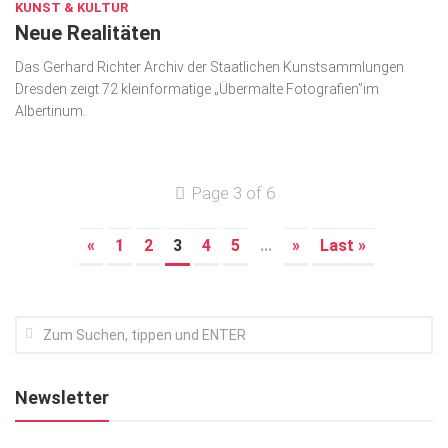
KUNST & KULTUR
Neue Realitäten
Das Gerhard Richter Archiv der Staatlichen Kunst­sammlungen
Dresden zeigt 72 kleinformatige „Übermalte Foto­grafien”im
Albertinum.
Page 3 of 6
«
1
2
3
4
5
...
»
Last »
Newsletter