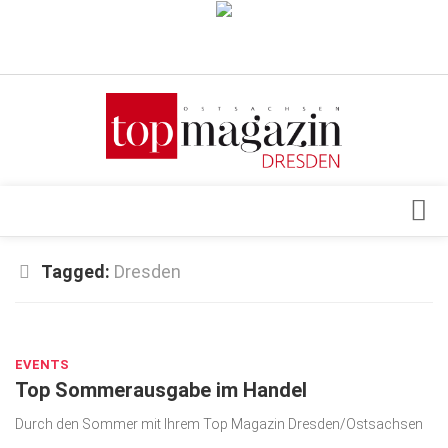
Verkaufsstellen
Abonnement
Kontakt, Impressum
Datenschutzerklärung
AGB
Architektur & Design
Tagged:
Dresden
Top Gesundheitsforum Dresden / Ostsachsen
Events
Mediadaten
JULI 7, 2017
Genuss
EVENTS
Geschäft
Top Sommerausgabe im Handel
gesund & schön
Durch den Sommer mit Ihrem Top Magazin Dresden/Ostsachsen
Gesellschaft