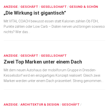
ANZEIGE
/
GESCHÄFT
/
GESELLSCHAFT
/
GESUND & SCHÖN
„Die Wirkung ist gigantisch“
Mit VITAL COACH bewusst essen statt Kalorien zählen Ob FDH,
Punkte zählen oder Low Carb – Diäten nerven und bringen sowieso
nichts? Wer das...
JULI 6, 2017
ANZEIGE
/
GESCHÄFT
/
GESELLSCHAFT
Zwei Top Marken unter einem Dach
Mit dem neuen Autohaus der mobilforum Gruppe in Dres­den-
Kesselsdorf wird ein einzigartiges Konzept realisiert. Gleich zwei
Marken werden unter einem Dach präsentiert. Streng genommen...
JULI 6, 2017
ANZEIGE
/
ARCHITEKTUR & DESIGN
/
GESCHÄFT
/