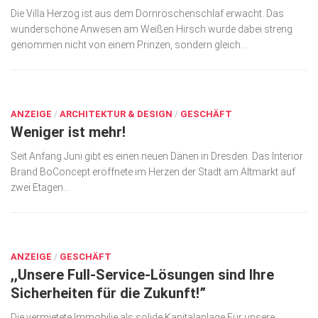
Die Villa Herzog ist aus dem Dornröschenschlaf erwacht. Das
wunderschöne Anwesen am Weißen Hirsch wurde dabei streng
genommen nicht von einem Prinzen, sondern gleich...
JULI 6, 2017
ANZEIGE
/
ARCHITEKTUR & DESIGN
/
GESCHÄFT
Weniger ist mehr!
Seit Anfang Juni gibt es einen neuen Dänen in Dresden. Das Interior
Brand BoConcept eröffnete im Herzen der Stadt am Altmarkt auf
zwei Etagen...
JULI 6, 2017
ANZEIGE
/
GESCHÄFT
,,Unsere Full-Service-Lösungen sind Ihre
Sicherheiten für die Zukunft!”
Die vermietete Immobilie als solide Kapitalanlage Für unsere