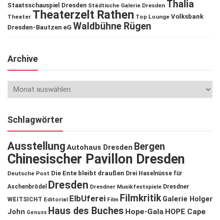
Thalia
Staatsschauspiel Dresden
Städtische Galerie Dresden
Theaterzelt Rathen
Volksbank
Theater
Top Lounge
Waldbühne Rügen
Dresden-Bautzen eG
Archive
Schlagwörter
Ausstellung
Bergen
Autohaus Dresden
Chinesischer Pavillon Dresden
Die Ente bleibt draußen
Deutsche Post
Drei Haselnüsse für
Dresden
Aschenbrödel
Dresdner Musikfestspiele
Dresdner
Filmkritik
ElbUferei
Galerie Holger
WEITSICHT
Editorial
Film
Haus des Buches
John
Hope-Gala
HOPE Cape
Genuss