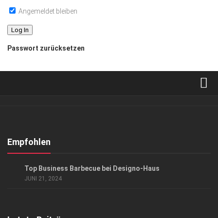
Angemeldet bleiben
Passwort zurücksetzen
Verkaufsstellen
Abonnement
Kontakt, Impressum
Empfohlen
Datenschutzerklärung
EVENTS
Top Business Barbecue bei Designo-Haus
AGB
JUNI 21, 2024
Top Gesundheitsforum Dresden / Ostsachsen
Mediadaten