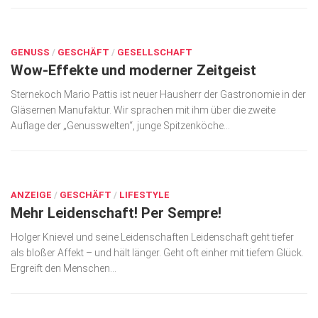
Kunst & Kultur
JULI 6, 2017
Lifestyle
GENUSS
/
GESCHÄFT
/
GESELLSCHAFT
Wow-Effekte und moderner Zeitgeist
Ausflug & Reise
Sternekoch Mario Pattis ist neuer Hausherr der Gastronomie in der
Podcast
Gläsernen Manufaktur. Wir sprachen mit ihm über die zweite
Top Branchen
Auflage der „Genusswelten“, junge Spitzenköche...
SACHSEN IN PARIS
JULI 6, 2017
ANZEIGE
/
GESCHÄFT
/
LIFESTYLE
Mehr Leidenschaft! Per Sempre!
Holger Knievel und seine Leidenschaften Leidenschaft geht tiefer
als bloßer Affekt – und hält länger. Geht oft einher mit tiefem Glück.
Ergreift den Menschen...
JULI 6, 2017