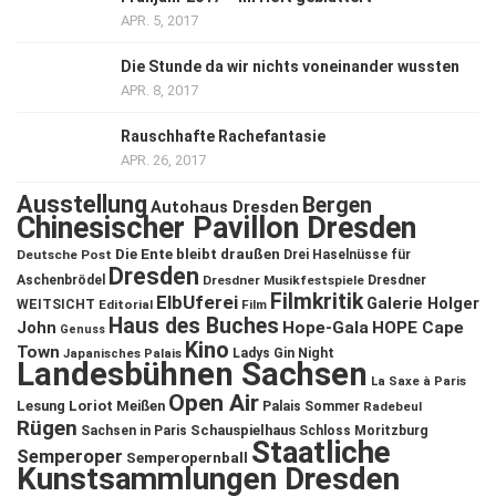
APR. 5, 2017
Die Stunde da wir nichts voneinander wussten
APR. 8, 2017
Rauschhafte Rachefantasie
APR. 26, 2017
Ausstellung
Bergen
Autohaus Dresden
Chinesischer Pavillon Dresden
Die Ente bleibt draußen
Deutsche Post
Drei Haselnüsse für
Dresden
Aschenbrödel
Dresdner Musikfestspiele
Dresdner
Filmkritik
ElbUferei
Galerie Holger
WEITSICHT
Editorial
Film
Haus des Buches
John
Hope-Gala
HOPE Cape
Genuss
Kino
Town
Ladys Gin Night
Japanisches Palais
Landesbühnen Sachsen
La Saxe à Paris
Open Air
Lesung
Loriot
Meißen
Palais Sommer
Radebeul
Rügen
Schauspielhaus
Sachsen in Paris
Schloss Moritzburg
Staatliche
Semperoper
Semperopernball
Kunstsammlungen Dresden