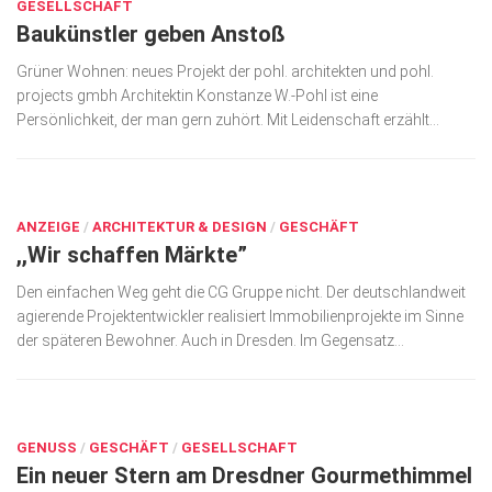
GESELLSCHAFT
Baukünstler geben Anstoß
Grüner Wohnen: neues Projekt der pohl. architekten und pohl.
projects gmbh Architektin Konstanze W.-Pohl ist eine
Persönlichkeit, der man gern zuhört. Mit Leidenschaft erzählt...
JULI 6, 2017
ANZEIGE
/
ARCHITEKTUR & DESIGN
/
GESCHÄFT
,,Wir schaffen Märkte”
Den einfachen Weg geht die CG Gruppe nicht. Der deutschlandweit
agierende Projektentwickler realisiert Immobilienprojekte im Sinne
der späteren Bewohner. Auch in Dresden. Im Gegensatz...
JULI 6, 2017
GENUSS
/
GESCHÄFT
/
GESELLSCHAFT
Ein neuer Stern am Dresdner Gourmethimmel