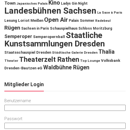
Kino
Town
Ladys Gin Night
Japanisches Palais
Landesbühnen Sachsen
La Saxe à Paris
Open Air
Lesung
Loriot
Meißen
Palais Sommer
Radebeul
Rügen
Schauspielhaus
Sachsen in Paris
Schloss Moritzburg
Staatliche
Semperoper
Semperopernball
Kunstsammlungen Dresden
Thalia
Staatsschauspiel Dresden
Städtische Galerie Dresden
Theaterzelt Rathen
Volksbank
Theater
Top Lounge
Waldbühne Rügen
Dresden-Bautzen eG
Mitglieder Login
Benutzername
Passwort