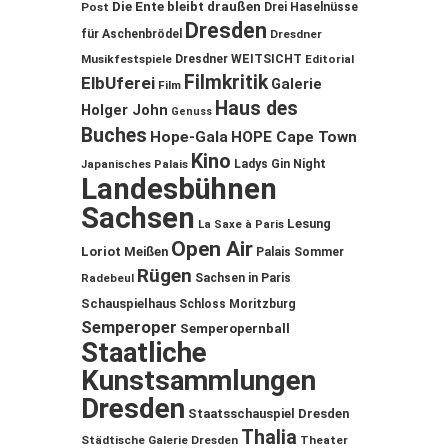
Die Ente bleibt draußen
Post
Drei Haselnüsse
Dresden
für Aschenbrödel
Dresdner
Musikfestspiele
Dresdner WEITSICHT
Editorial
Filmkritik
ElbUferei
Galerie
Film
Haus des
Holger John
Genuss
Buches
Hope-Gala
HOPE Cape Town
Kino
Ladys Gin Night
Japanisches Palais
Landesbühnen
Sachsen
Lesung
La Saxe à Paris
Open Air
Loriot
Meißen
Palais Sommer
Rügen
Sachsen in Paris
Radebeul
Schauspielhaus
Schloss Moritzburg
Semperoper
Semperopernball
Staatliche
Kunstsammlungen
Dresden
Staatsschauspiel Dresden
Thalia
Städtische Galerie Dresden
Theater