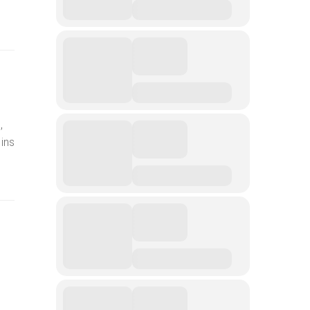
,
ins