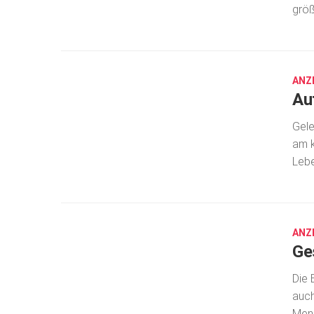
größ
JUNI
29,
2021
ANZ
Au
Gele
am k
Lebe
MÄRZ
24,
2021
ANZ
Ge
Die 
auch
Mens