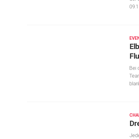
09.1
JULI
3,
2019
EVE
El
Fl
Bei 
Team
blan
JUNI
26,
2019
CHA
Dr
Jede