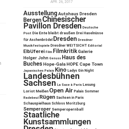
APR. 26, 2017
Ausstellung
Autohaus Dresden
Chinesischer
Bergen
Pavillon Dresden
Deutsche
Die Ente bleibt draußen
Post
Drei Haselnüsse
Dresden
für Aschenbrödel
Dresdner
Musikfestspiele
Dresdner WEITSICHT
Editorial
Filmkritik
ElbUferei
Galerie
Film
Haus des
Holger John
Genuss
n
Buches
Hope-Gala
HOPE Cape Town
Kino
Ladys Gin Night
Japanisches Palais
Landesbühnen
Sachsen
Lesung
La Saxe à Paris
Open Air
Loriot
Meißen
Palais Sommer
Rügen
Sachsen in Paris
Radebeul
Schauspielhaus
Schloss Moritzburg
Semperoper
Semperopernball
Staatliche
Kunstsammlungen
Dresden