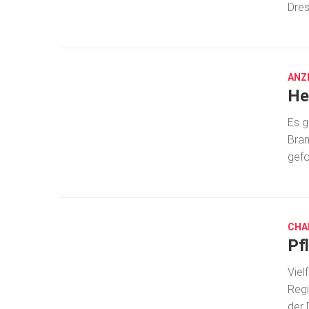
Dres
JULI
3,
2020
ANZ
He
Es g
Bran
gefo
DEZ.
12,
2019
CHA
Pf
Viel
Regi
der 