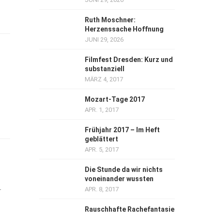
Ruth Moschner:
Herzenssache Hoffnung
JUNI 29, 2026
Filmfest Dresden: Kurz und
substanziell
MÄRZ 4, 2017
Mozart-Tage 2017
APR. 1, 2017
Frühjahr 2017 – Im Heft
geblättert
APR. 5, 2017
Die Stunde da wir nichts
voneinander wussten
APR. 8, 2017
r
Rauschhafte Rachefantasie