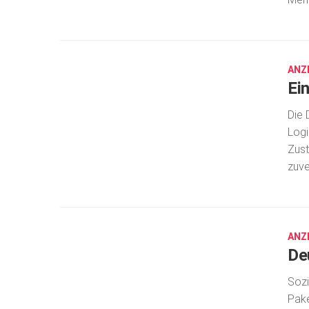
MÄRZ
23,
2021
ANZ
Ein
Die 
Logi
Zust
zuve
DEZ.
11,
2020
ANZ
De
Sozi
Pake