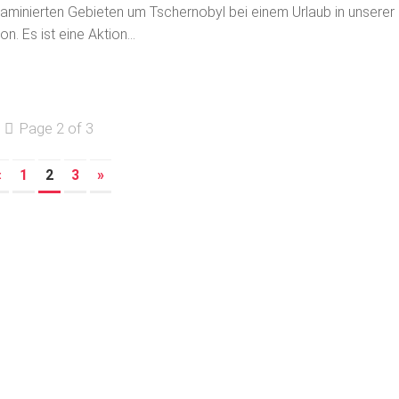
aminierten Gebieten um Tschernobyl bei einem Urlaub in unserer
on. Es ist eine Aktion...
Page 2 of 3
«
1
2
3
»