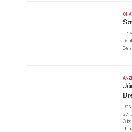
10,
2021
CHA
So
Ein 
Deut
Beis
OKT.
13,
2021
ANZ
Jü
Dr
Das 
schä
Sitz
Hand