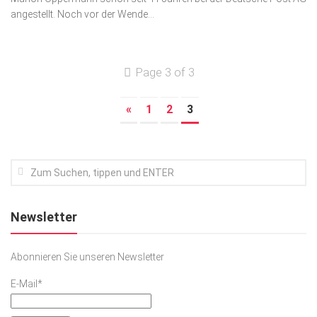
angestellt. Noch vor der Wende...
Kunst & Kultur
Lifestyle
Page 3 of 3
Ausflug & Reise
Podcast
«
1
2
3
Top Branchen
SACHSEN IN PARIS
Newsletter
Abonnieren Sie unseren Newsletter
E-Mail*