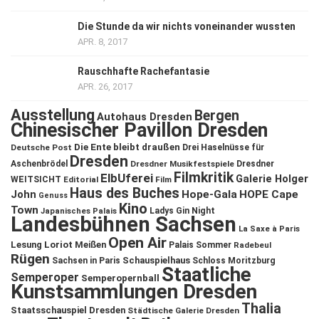
Die Stunde da wir nichts voneinander wussten
APR. 8, 2017
Rauschhafte Rachefantasie
APR. 26, 2017
Ausstellung
Bergen
Autohaus Dresden
Chinesischer Pavillon Dresden
Die Ente bleibt draußen
Deutsche Post
Drei Haselnüsse für
Dresden
Aschenbrödel
Dresdner Musikfestspiele
Dresdner
Filmkritik
ElbUferei
Galerie Holger
WEITSICHT
Editorial
Film
Haus des Buches
John
Hope-Gala
HOPE Cape
Genuss
Kino
Town
Ladys Gin Night
Japanisches Palais
Landesbühnen Sachsen
La Saxe à Paris
Open Air
Lesung
Loriot
Meißen
Palais Sommer
Radebeul
Rügen
Schauspielhaus
Sachsen in Paris
Schloss Moritzburg
Staatliche
Semperoper
Semperopernball
Kunstsammlungen Dresden
Thalia
Staatsschauspiel Dresden
Städtische Galerie Dresden