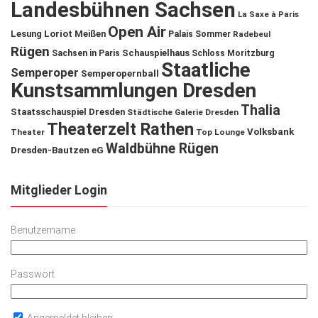
Landesbühnen Sachsen
La Saxe à Paris
Open Air
Lesung
Loriot
Meißen
Palais Sommer
Radebeul
Rügen
Schauspielhaus
Sachsen in Paris
Schloss Moritzburg
Staatliche
Semperoper
Semperopernball
Kunstsammlungen Dresden
Thalia
Staatsschauspiel Dresden
Städtische Galerie Dresden
Theaterzelt Rathen
Volksbank
Theater
Top Lounge
Waldbühne Rügen
Dresden-Bautzen eG
Mitglieder Login
Benutzername
Passwort