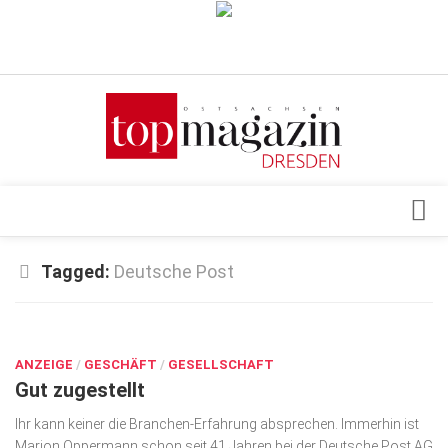
Verkaufsstellen
Abonnement
Kontakt, Impressum
Datenschutzerklärung
AGB
Architektur & Design
Tagged:
Deutsche Post
Top Gesundheitsforum Dresden / Ostsachsen
Events
Mediadaten
OKT. 22, 2018
Genuss
ANZEIGE
Geschäft
/
GESCHÄFT
/
GESELLSCHAFT
Gut zugestellt
gesund & schön
Ihr kann keiner die Branchen-Erfahrung absprechen. Immerhin ist
Gesellschaft
Marion Oppermann schon seit 41 Jahren bei der Deutsche Post AG