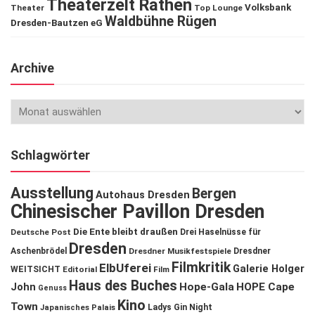
Theaterzelt Rathen
Volksbank
Theater
Top Lounge
Waldbühne Rügen
Dresden-Bautzen eG
Archive
Schlagwörter
Ausstellung
Bergen
Autohaus Dresden
Chinesischer Pavillon Dresden
Die Ente bleibt draußen
Deutsche Post
Drei Haselnüsse für
Dresden
Aschenbrödel
Dresdner Musikfestspiele
Dresdner
Filmkritik
ElbUferei
Galerie Holger
WEITSICHT
Editorial
Film
Haus des Buches
John
Hope-Gala
HOPE Cape
Genuss
Kino
Town
Ladys Gin Night
Japanisches Palais