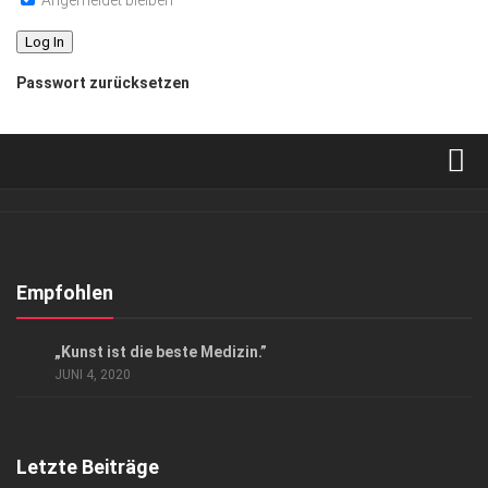
Angemeldet bleiben
Passwort zurücksetzen
Verkaufsstellen
Abonnement
Kontakt, Impressum
Empfohlen
Datenschutzerklärung
KUNST & KULTUR
„Kunst ist die beste Medizin.”
AGB
JUNI 4, 2020
Top Gesundheitsforum Dresden / Ostsachsen
Mediadaten
Letzte Beiträge