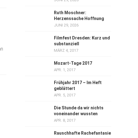
Ruth Moschner:
Herzenssache Hoffnung
JUNI 29, 2026
Filmfest Dresden: Kurz und
substanziell
an
MÄRZ 4, 2017
Mozart-Tage 2017
APR. 1, 2017
Frühjahr 2017 – Im Heft
geblättert
APR. 5, 2017
Die Stunde da wir nichts
voneinander wussten
APR. 8, 2017
Rauschhafte Rachefantasie