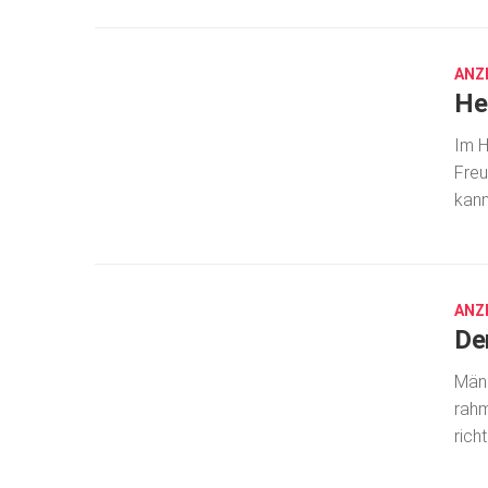
8,
2019
ANZ
He
Im H
Freu
kann
OKT.
8,
2019
ANZ
De
Männ
rahm
rich
OKT.