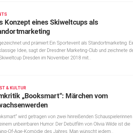
NTS
s Konzept eines Skiweltcups als
andortmarketing
ezeichnet und prämiert Ein Sportevent als Standortmarketing. E
klassige Idee, sagt der Dresdner Marketing-Club und zeichnete d
Skiweltcup Dresden im November 2018 mit...
ST & KULTUR
lmkritik „Booksmart“: Märchen vom
wachsenwerden
ksmart“ wird getragen von zwei hinreißenden Schauspielerinnen
einem unbeirrbaren Humor. Der Debütfilm von Olivia Wilde ist die
ng-Of-Age-Komödie des Jahres. Man wünscht jedem...