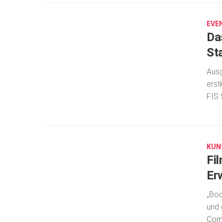
8,
2019
EVE
Da
St
Ausg
erst
FIS 
OKT.
8,
2019
KUN
Fi
Er
„Boo
und 
Comi