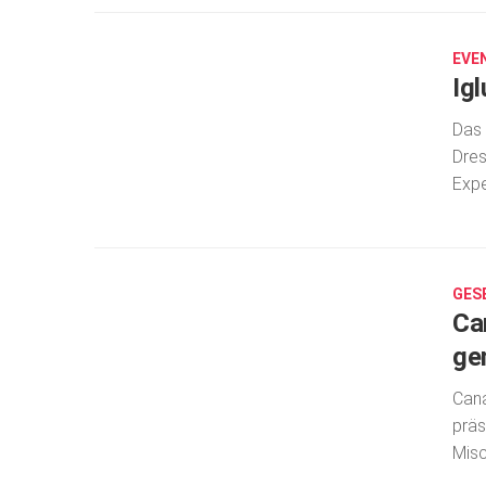
8,
2019
EVE
Ig
Das 
Dres
Expe
OKT.
8,
2019
GES
Ca
ge
Cana
präs
Misc