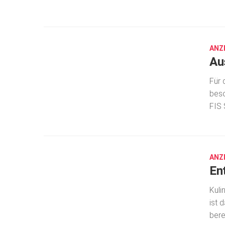
OKT.
8,
2019
ANZ
Au
Für 
beso
FIS 
OKT.
8,
2019
ANZ
En
Kuli
ist 
bere