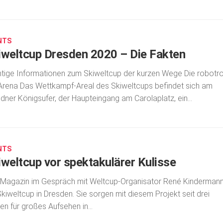
NTS
iweltcup Dresden 2020 – Die Fakten
tige Informationen zum Skiweltcup der kurzen Wege Die robotr
Arena Das Wettkampf-Areal des Skiweltcups befindet sich am
d­ner Königsufer, der Haupteingang am Carolaplatz, ein...
NTS
iweltcup vor spektakulärer Kulisse
Magazin im Gespräch mit Weltcup-Organisator René Kinderman
Skiweltcup in Dresden. Sie sorgen mit diesem Projekt seit drei
en für großes Aufsehen in...