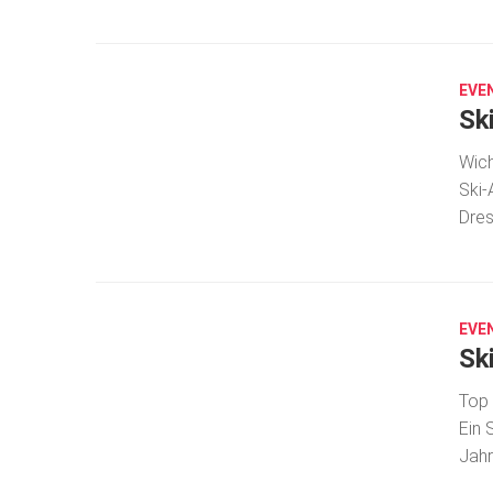
OKT.
8,
2019
EVE
Sk
Wich
Ski-
Dres
OKT.
8,
2019
EVE
Sk
Top 
Ein 
Jahr
OKT.