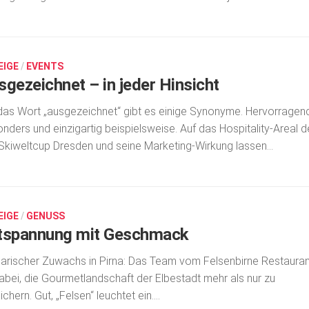
EIGE
/
EVENTS
sgezeichnet – in jeder Hinsicht
das Wort „ausgezeichnet“ gibt es einige Synonyme. Hervorragend
nders und einzigartig beispielsweise. Auf das Hospitality-Areal 
Skiweltcup Dresden und seine Marketing-Wirkung lassen...
EIGE
/
GENUSS
tspannung mit Geschmack
narischer Zuwachs in Pirna: Das Team vom Felsenbirne Restauran
dabei, die Gourmetlandschaft der Elbestadt mehr als nur zu
ichern. Gut, „Felsen“ leuchtet ein....