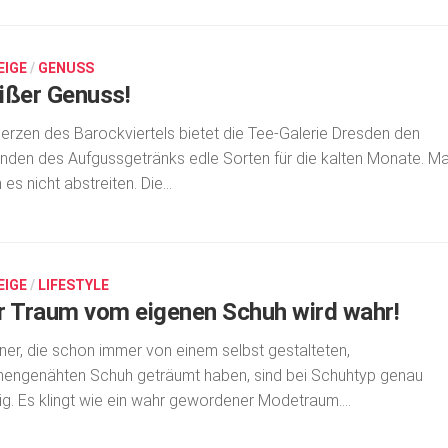
EIGE
/
GENUSS
ißer Genuss!
erzen des Barockviertels bietet die Tee-Galerie Dresden den
nden des Aufgussgetränks edle Sorten für die kalten Monate. M
 es nicht abstreiten. Die...
EIGE
/
LIFESTYLE
r Traum vom eigenen Schuh wird wahr!
er, die schon immer von einem selbst gestalteten,
engenähten Schuh geträumt haben, sind bei Schuhtyp genau
tig. Es klingt wie ein wahr gewordener Mode­traum....