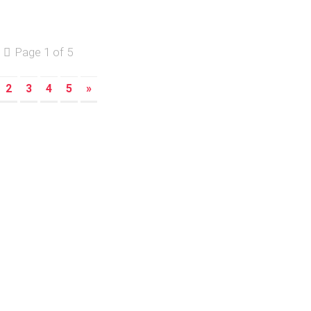
Page 1 of 5
2
3
4
5
»