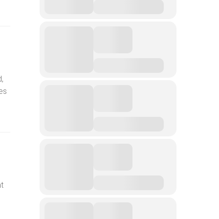
,
des
t