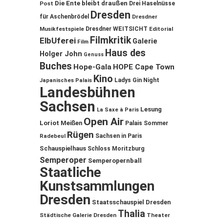
Die Ente bleibt draußen
Post
Drei Haselnüsse
Dresden
für Aschenbrödel
Dresdner
Musikfestspiele
Dresdner WEITSICHT
Editorial
Filmkritik
ElbUferei
Galerie
Film
Haus des
Holger John
Genuss
Buches
Hope-Gala
HOPE Cape Town
Kino
Ladys Gin Night
Japanisches Palais
Landesbühnen
Sachsen
Lesung
La Saxe à Paris
Open Air
Loriot
Meißen
Palais Sommer
Rügen
Sachsen in Paris
Radebeul
Schauspielhaus
Schloss Moritzburg
Semperoper
Semperopernball
Staatliche
Kunstsammlungen
Dresden
Staatsschauspiel Dresden
Thalia
Städtische Galerie Dresden
Theater