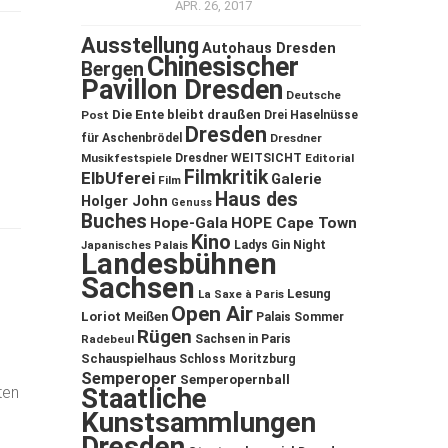
APR. 26, 2017
Ausstellung
Autohaus Dresden
Chinesischer
Bergen
Pavillon Dresden
Deutsche
Die Ente bleibt draußen
Post
Drei Haselnüsse
Dresden
für Aschenbrödel
Dresdner
Musikfestspiele
Dresdner WEITSICHT
Editorial
Filmkritik
ElbUferei
Galerie
Film
Haus des
Holger John
Genuss
Buches
Hope-Gala
HOPE Cape Town
Kino
Ladys Gin Night
Japanisches Palais
Landesbühnen
Sachsen
Lesung
La Saxe à Paris
Open Air
Loriot
Meißen
Palais Sommer
Rügen
Sachsen in Paris
Radebeul
Schauspielhaus
Schloss Moritzburg
Semperoper
Semperopernball
Staatliche
ten
Kunstsammlungen
Dresden