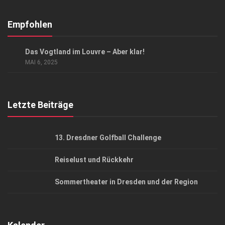
Abonnement
Kontakt, Impressum
Empfohlen
Datenschutzerklärung
SACHSEN IN PARIS
Das Vogtland im Louvre – Aber klar!
AGB
MAI 6, 2025
Top Gesundheitsforum Dresden / Ostsachsen
Mediadaten
Letzte Beiträge
13. Dresdner Golfball Challenge
Reiselust und Rückkehr
Sommertheater in Dresden und der Region