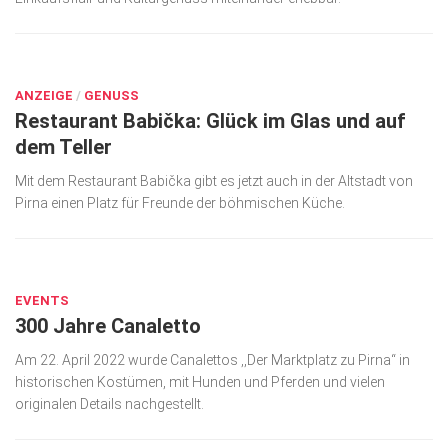
Kunst & Kultur
DEZ. 12, 2022
Lifestyle
ANZEIGE
/
GENUSS
Ausflug & Reise
Restaurant Babička: Glück im Glas und auf
Podcast
dem Teller
Top Branchen
Mit dem Restaurant Babička gibt es jetzt auch in der Altstadt von
Pirna einen Platz für Freunde der böhmischen Küche.
SACHSEN IN PARIS
JUNI 27, 2022
EVENTS
300 Jahre Canaletto
Am 22. April 2022 wurde Canalettos ,,Der Marktplatz zu Pirna“ in
historischen Kostümen, mit Hunden und Pferden und vielen
originalen Details nachgestellt.