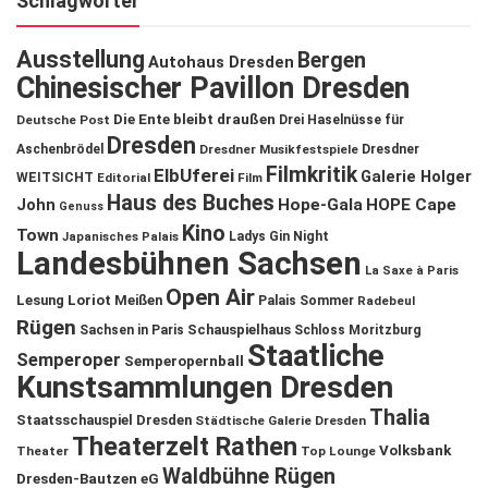
Schlagwörter
Ausstellung
Bergen
Autohaus Dresden
Chinesischer Pavillon Dresden
Die Ente bleibt draußen
Deutsche Post
Drei Haselnüsse für
Dresden
Aschenbrödel
Dresdner Musikfestspiele
Dresdner
Filmkritik
ElbUferei
Galerie Holger
WEITSICHT
Editorial
Film
Haus des Buches
John
Hope-Gala
HOPE Cape
Genuss
Kino
Town
Ladys Gin Night
Japanisches Palais
Landesbühnen Sachsen
La Saxe à Paris
Open Air
Lesung
Loriot
Meißen
Palais Sommer
Radebeul
Rügen
Schauspielhaus
Sachsen in Paris
Schloss Moritzburg
Staatliche
Semperoper
Semperopernball
Kunstsammlungen Dresden
Thalia
Staatsschauspiel Dresden
Städtische Galerie Dresden
Theaterzelt Rathen
Volksbank
Theater
Top Lounge
Waldbühne Rügen
Dresden-Bautzen eG