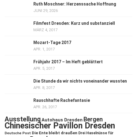
Ruth Moschner: Herzenssache Hoffnung
JUNI 29, 2026
Filmfest Dresden: Kurz und substanziell
MÄRZ 4, 2017
Mozart-Tage 2017
APR. 1, 2017
Frühjahr 2017 – Im Heft geblättert
APR. 5, 2017
Die Stunde da wir nichts voneinander wussten
APR. 8, 2017
Rauschhafte Rachefantasie
APR. 26, 2017
Ausstellung
Bergen
Autohaus Dresden
Chinesischer Pavillon Dresden
Die Ente bleibt draußen
Deutsche Post
Drei Haselnüsse für