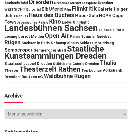
Dresden
Aschenbrödel
Dresdner Musikfestspiele
Dresdner
Filmkritik
ElbUferei
Galerie Holger
WEITSICHT
Editorial
Film
Haus des Buches
John
Hope-Gala
HOPE Cape
Genuss
Kino
Town
Ladys Gin Night
Japanisches Palais
Landesbühnen Sachsen
La Saxe à Paris
Open Air
Lesung
Loriot
Meißen
Palais Sommer
Radebeul
Rügen
Schauspielhaus
Sachsen in Paris
Schloss Moritzburg
Staatliche
Semperoper
Semperopernball
Kunstsammlungen Dresden
Thalia
Staatsschauspiel Dresden
Städtische Galerie Dresden
Theaterzelt Rathen
Volksbank
Theater
Top Lounge
Waldbühne Rügen
Dresden-Bautzen eG
Archive