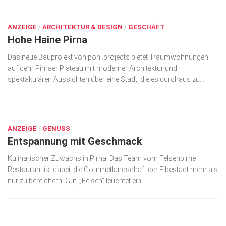
DEZ. 12, 2019
ANZEIGE
/
ARCHITEKTUR & DESIGN
/
GESCHÄFT
Hohe Haine Pirna
Das neue Bauprojekt von pohl.projects bietet Traumwohnungen
auf dem Pirnaer Plateau mit moderner Architektur und
spektakulären Aussichten über eine Stadt, die es durchaus zu...
OKT. 8, 2019
ANZEIGE
/
GENUSS
Entspannung mit Geschmack
Kulinarischer Zuwachs in Pirna: Das Team vom Felsenbirne
Restaurant ist dabei, die Gourmetlandschaft der Elbestadt mehr als
nur zu bereichern. Gut, „Felsen“ leuchtet ein....
OKT. 8, 2019