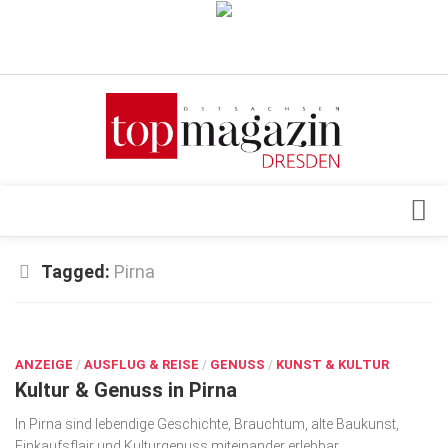
Verkaufsstellen
Abonnement
Kontakt, Impressum
Datenschutzerklärung
AGB
Architektur & Design
Tagged:
Pirna
Top Gesundheitsforum Dresden / Ostsachsen
Events
Mediadaten
JUNI 26, 2023
Genuss
ANZEIGE
Geschäft
/
AUSFLUG & REISE
/
GENUSS
/
KUNST & KULTUR
Kultur & Genuss in Pirna
gesund & schön
In Pirna sind lebendige Geschichte, Brauchtum, alte Baukunst,
Gesellschaft
Einkaufsflair und Kulturgenuss miteinander erlebbar.