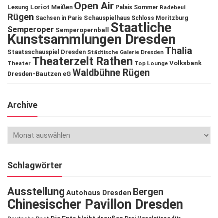
Open Air
Lesung
Loriot
Meißen
Palais Sommer
Radebeul
Rügen
Schauspielhaus
Sachsen in Paris
Schloss Moritzburg
Staatliche
Semperoper
Semperopernball
Kunstsammlungen Dresden
Thalia
Staatsschauspiel Dresden
Städtische Galerie Dresden
Theaterzelt Rathen
Volksbank
Theater
Top Lounge
Waldbühne Rügen
Dresden-Bautzen eG
Archive
Schlagwörter
Ausstellung
Bergen
Autohaus Dresden
Chinesischer Pavillon Dresden