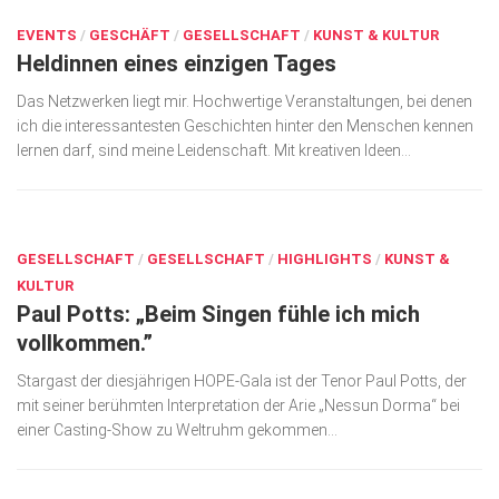
EVENTS
/
GESCHÄFT
/
GESELLSCHAFT
/
KUNST & KULTUR
Heldinnen eines einzigen Tages
Das Netzwerken liegt mir. Hochwertige Veranstaltungen, bei denen
ich die interessantesten Geschichten hinter den Menschen kennen
lernen darf, sind meine Leidenschaft. Mit kreativen Ideen...
OKT. 12, 2018
GESELLSCHAFT
/
GESELLSCHAFT
/
HIGHLIGHTS
/
KUNST &
KULTUR
Paul Potts: „Beim Singen fühle ich mich
vollkommen.”
Stargast der diesjährigen HOPE-Gala ist der Tenor Paul Potts, der
mit seiner berühmten Inter­pretation der Arie „Nessun Dorma“ bei
einer Casting-Show zu Weltruhm gekommen...
MAI 16, 2018