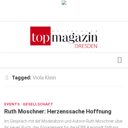
Verkaufsstellen
Abonnement
Kontakt, Impressum
Datenschutzerklärung
AGB
Architektur & Design
Tagged:
Viola Klein
Top Gesundheitsforum Dresden / Ostsachsen
Events
Mediadaten
JUNI 29, 2026
Genuss
EVENTS
Geschäft
/
GESELLSCHAFT
Ruth Moschner: Herzenssache Hoffnung
gesund & schön
Im Gespräch mit der Moderatorin und Autorin Ruth Moschner über
Gesellschaft
ihr neues Buch, das Engagement für die HOPE Kapstadt Stiftung