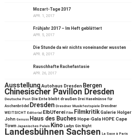
Mozart-Tage 2017
APR. 1, 2017
Frühjahr 2017 – Im Heft geblättert
APR. 5, 2017
Die Stunde da wir nichts voneinander wussten
APR. 8, 2017
Rauschhafte Rachefantasie
APR. 26, 2017
Ausstellung
Bergen
Autohaus Dresden
Chinesischer Pavillon Dresden
Die Ente bleibt draußen
Deutsche Post
Drei Haselnüsse für
Dresden
Aschenbrödel
Dresdner Musikfestspiele
Dresdner
Filmkritik
ElbUferei
Galerie Holger
WEITSICHT
Editorial
Film
Haus des Buches
John
Hope-Gala
HOPE Cape
Genuss
Kino
Town
Ladys Gin Night
Japanisches Palais
Landesbühnen Sachsen
La Saxe à Paris