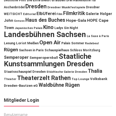
Die Ente bleibt draußen
Deutsche Post
Drei Haselnüsse für
Dresden
Aschenbrödel
Dresdner Musikfestspiele
Dresdner
Filmkritik
ElbUferei
Galerie Holger
WEITSICHT
Editorial
Film
Haus des Buches
John
Hope-Gala
HOPE Cape
Genuss
Kino
Town
Ladys Gin Night
Japanisches Palais
Landesbühnen Sachsen
La Saxe à Paris
Open Air
Lesung
Loriot
Meißen
Palais Sommer
Radebeul
Rügen
Schauspielhaus
Sachsen in Paris
Schloss Moritzburg
Staatliche
Semperoper
Semperopernball
Kunstsammlungen Dresden
Thalia
Staatsschauspiel Dresden
Städtische Galerie Dresden
Theaterzelt Rathen
Volksbank
Theater
Top Lounge
Waldbühne Rügen
Dresden-Bautzen eG
Mitglieder Login
Benutzername