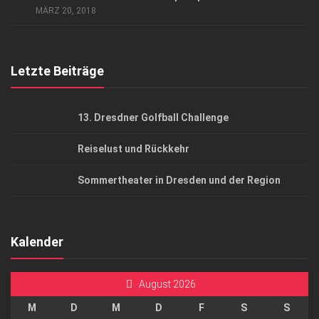
AGB
MÄRZ 20, 2018
Top Gesundheitsforum Dresden / Ostsachsen
Mediadaten
Letzte Beiträge
13. Dresdner Golfball Challenge
Reiselust und Rückkehr
Sommertheater in Dresden und der Region
Kalender
August 2026
M
D
M
D
F
S
S