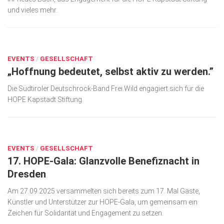
und vieles mehr.
Kunst & Kultur
Lifestyle
JUNI 23, 2026
Ausflug & Reise
EVENTS
/
GESELLSCHAFT
„Hoffnung bedeutet, selbst aktiv zu werden.”
Podcast
Top Branchen
Die Südtiroler Deutschrock-Band Frei.Wild engagiert sich für die
HOPE Kapstadt Stiftung.
SACHSEN IN PARIS
SEP. 30, 2025
EVENTS
/
GESELLSCHAFT
17. HOPE-Gala: Glanzvolle Benefiznacht in
Dresden
Am 27.09.2025 versammelten sich bereits zum 17. Mal Gäste,
Künstler und Unterstützer zur HOPE-Gala, um gemeinsam ein
Zeichen für Solidarität und Engagement zu setzen.