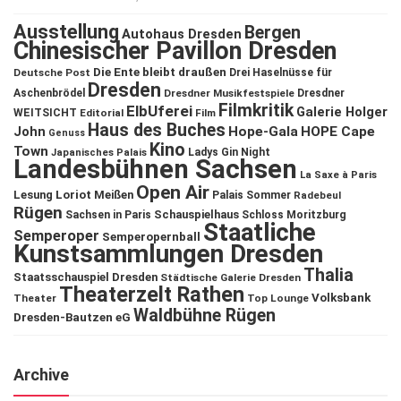
Ausstellung
Bergen
Autohaus Dresden
Chinesischer Pavillon Dresden
Die Ente bleibt draußen
Deutsche Post
Drei Haselnüsse für
Dresden
Aschenbrödel
Dresdner Musikfestspiele
Dresdner
Filmkritik
ElbUferei
Galerie Holger
WEITSICHT
Editorial
Film
Haus des Buches
John
Hope-Gala
HOPE Cape
Genuss
Kino
Town
Ladys Gin Night
Japanisches Palais
Landesbühnen Sachsen
La Saxe à Paris
Open Air
Lesung
Loriot
Meißen
Palais Sommer
Radebeul
Rügen
Schauspielhaus
Sachsen in Paris
Schloss Moritzburg
Staatliche
Semperoper
Semperopernball
Kunstsammlungen Dresden
Thalia
Staatsschauspiel Dresden
Städtische Galerie Dresden
Theaterzelt Rathen
Volksbank
Theater
Top Lounge
Waldbühne Rügen
Dresden-Bautzen eG
Archive