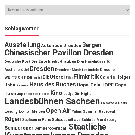
Schlagwörter
Ausstellung
Bergen
Autohaus Dresden
Chinesischer Pavillon Dresden
Die Ente bleibt draußen
Deutsche Post
Drei Haselnüsse für
Dresden
Aschenbrödel
Dresdner Musikfestspiele
Dresdner
Filmkritik
ElbUferei
Galerie Holger
WEITSICHT
Editorial
Film
Haus des Buches
John
Hope-Gala
HOPE Cape
Genuss
Kino
Town
Ladys Gin Night
Japanisches Palais
Landesbühnen Sachsen
La Saxe à Paris
Open Air
Lesung
Loriot
Meißen
Palais Sommer
Radebeul
Rügen
Schauspielhaus
Sachsen in Paris
Schloss Moritzburg
Staatliche
Semperoper
Semperopernball