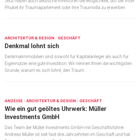
Jetzt haben auch deutsche Investoren die Möglichkeit, auf der Insel
Phuket ihr Traum­apartement oder ihre Traumvilla zu erwerben.
Kunst & Kultur
Lifestyle
JULI 3, 2018
Ausflug & Reise
ARCHITEKTUR & DESIGN
/
GESCHÄFT
Podcast
Denkmal lohnt sich
Top Branchen
Denkmalimmobilien sind sowohl für Kapitalanleger als auch für
Eigennutzer eine gute Investition. Wir nennen Ihnen die wichtigsten
SACHSEN IN PARIS
Gründe, warum es sich lohnt, den Traum...
DEZ. 13, 2017
ANZEIGE
/
ARCHITEKTUR & DESIGN
/
GESCHÄFT
Wie ein gut geöltes Uhrwerk: Müller
Investments GmbH
Das Team der Müller Investments GmbH mit Geschäftsführer
Andreas Müller ist seit fast drei Jahrzehnten im Geschäft und hat