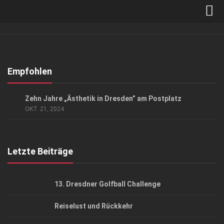
Verkaufsstellen
Abonnement
Kontakt, Impressum
Empfohlen
Datenschutzerklärung
ANZEIGE
/
GESUND & SCHÖN
Zehn Jahre „Ästhetik in Dresden” am Postplatz
AGB
OKT. 21, 2024
Top Gesundheitsforum Dresden / Ostsachsen
Mediadaten
Letzte Beiträge
13. Dresdner Golfball Challenge
Reiselust und Rückkehr