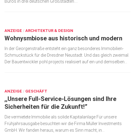
Büros in drei deutschen Großstädten....
OKT. 12, 2017
ANZEIGE
/
ARCHITEKTUR & DESIGN
Wohnysmbiose aus historisch und modern
In der Georgenstraße entsteht ein ganz besonderes Immobilien-
Schmuckstück für die Dresdner Neustadt. Und das gleich zweimal.
Der Bauentwickler pohl.projects realisiert auf ein und demselben...
JULI 6, 2017
ANZEIGE
/
GESCHÄFT
,,Unsere Full-Service-Lösungen sind Ihre
Sicherheiten für die Zukunft!”
Die vermietete Immobilie als solide Kapitalanlage Für unsere
Frühjahrsausgabe be­suchten wir die Firma Müller Investments
GmbH. Wir fanden heraus, warum es Sinn macht, in...