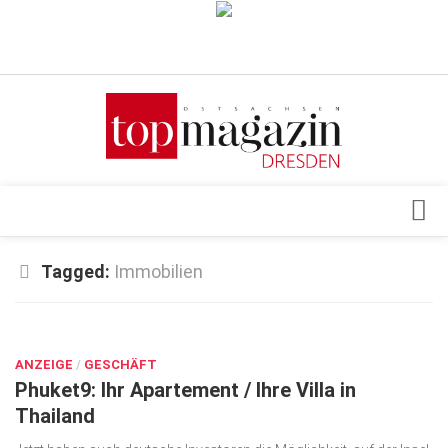
Verkaufsstellen
Abonnement
Kontakt, Impressum
Datenschutzerklärung
AGB
Architektur & Design
Tagged:
Immobilien
Top Gesundheitsforum Dresden / Ostsachsen
Events
Mediadaten
DEZ. 12, 2024
Genuss
ANZEIGE
Geschäft
/
GESCHÄFT
Phuket9: Ihr Apartement / Ihre Villa in
gesund & schön
Thailand
Gesellschaft