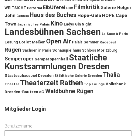
Aschenbrödel
Dresdner Musikfestspiele
Dresdner
Filmkritik
ElbUferei
Galerie Holger
WEITSICHT
Editorial
Film
Haus des Buches
John
Hope-Gala
HOPE Cape
Genuss
Kino
Town
Ladys Gin Night
Japanisches Palais
Landesbühnen Sachsen
La Saxe à Paris
Open Air
Lesung
Loriot
Meißen
Palais Sommer
Radebeul
Rügen
Schauspielhaus
Sachsen in Paris
Schloss Moritzburg
Staatliche
Semperoper
Semperopernball
Kunstsammlungen Dresden
Thalia
Staatsschauspiel Dresden
Städtische Galerie Dresden
Theaterzelt Rathen
Volksbank
Theater
Top Lounge
Waldbühne Rügen
Dresden-Bautzen eG
Mitglieder Login
Benutzername