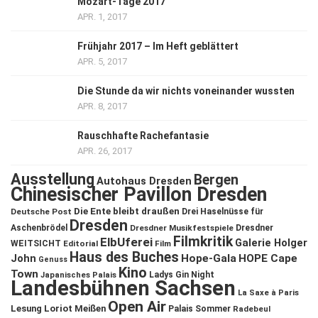
Mozart-Tage 2017
APR. 1, 2017
Frühjahr 2017 – Im Heft geblättert
APR. 5, 2017
Die Stunde da wir nichts voneinander wussten
APR. 8, 2017
Rauschhafte Rachefantasie
APR. 26, 2017
Ausstellung
Bergen
Autohaus Dresden
Chinesischer Pavillon Dresden
Die Ente bleibt draußen
Deutsche Post
Drei Haselnüsse für
Dresden
Aschenbrödel
Dresdner Musikfestspiele
Dresdner
Filmkritik
ElbUferei
Galerie Holger
WEITSICHT
Editorial
Film
Haus des Buches
John
Hope-Gala
HOPE Cape
Genuss
Kino
Town
Ladys Gin Night
Japanisches Palais
Landesbühnen Sachsen
La Saxe à Paris
Open Air
Lesung
Loriot
Meißen
Palais Sommer
Radebeul