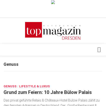
Verkaufsstellen
Abonnement
Kontakt, Impressum
Datenschutzerklärung
AGB
Architektur & Design
Genuss
Top Gesundheitsforum Dresden / Ostsachsen
Events
Mediadaten
MÄRZ 26, 2020
Genuss
GENUSS
Geschäft
/
LIFESTYLE & LUXUS
Grund zum Feiern: 10 Jahre Bülow Palais
gesund & schön
Das privat geführte Relais & Châteaux-Hotel Bülow Palais zählt zu
Gesellschaft
den feinsten Adressen in Deutsch­land. Der „Große Restaurant &