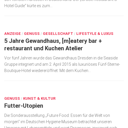
Hotel Guide“ kürte es zum...
Kunst & Kultur
Lifestyle
MÄRZ 26, 2020
Ausflug & Reise
ANZEIGE
/
GENUSS
/
GESELLSCHAFT
/
LIFESTYLE & LUXUS
5 Jahre Gewandhaus, [m]eatery bar +
Podcast
restaurant und Kuchen Atelier
Top Branchen
Vor fünf Jahren wurde das Gewandhaus Dresden in die Seaside
SACHSEN IN PARIS
Gruppe integriert und am 2. April 2015 als luxuriöses Fünf-Sterne-
Boutique-Hotel wiedereröffnet. Mit dem Kuchen...
MÄRZ 24, 2020
GENUSS
/
KUNST & KULTUR
Futter-Utopien
Die Sonderausstellung „Future Food. Essen für die Welt von
morgen“ im Deutschen Hygiene-Museum betrachtet unseren