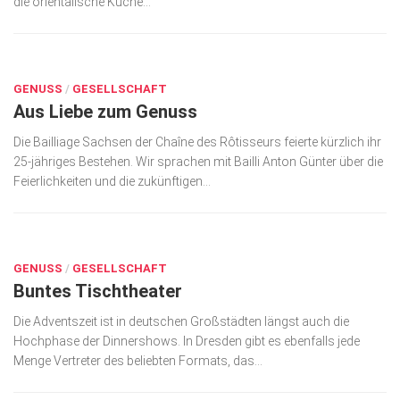
die orientalische Küche...
DEZ. 12, 2019
GENUSS
/
GESELLSCHAFT
Aus Liebe zum Genuss
Die Bailliage Sachsen der Chaîne des Rôtisseurs feierte kürzlich ihr
25-jähriges Bestehen. Wir sprachen mit Bailli Anton Günter über die
Feierlichkeiten und die zukünftigen...
DEZ. 12, 2019
GENUSS
/
GESELLSCHAFT
Buntes Tischtheater
Die Adventszeit ist in deutschen Großstädten längst auch die
Hochphase der Dinnershows. In Dresden gibt es ebenfalls jede
Menge Vertreter des beliebten Formats, das...