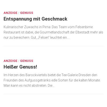
OKT. 8, 2019
ANZEIGE
/
GENUSS
Entspannung mit Geschmack
Kulinarischer Zuwachs in Pirna: Das Team vom Felsenbirne
Restaurant ist dabei, die Gourmetlandschaft der Elbestadt mehr als
nur zu bereichern. Gut, „Felsen“ leuchtet ein....
OKT. 8, 2019
ANZEIGE
/
GENUSS
Heißer Genuss!
Im Herzen des Barockviertels bietet die Tee-Galerie Dresden den
Freunden des Aufgussgetränks edle Sorten für die kalten Monate.
Man kann es nicht abstreiten. Die...
OKT. 7, 2019