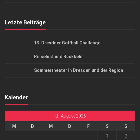
Top Gesundheitsforum Dresden / Ostsachsen
Mediadaten
Letzte Beiträge
13. Dresdner Golfball Challenge
Reiselust und Rückkehr
Sommertheater in Dresden und der Region
Kalender
August 2026
M
D
M
D
F
S
S
1
2