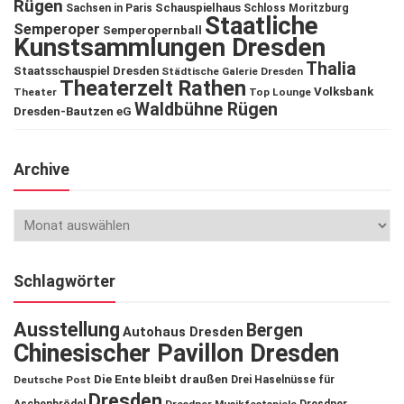
Rügen
Schauspielhaus
Sachsen in Paris
Schloss Moritzburg
Staatliche
Semperoper
Semperopernball
Kunstsammlungen Dresden
Thalia
Staatsschauspiel Dresden
Städtische Galerie Dresden
Theaterzelt Rathen
Volksbank
Theater
Top Lounge
Waldbühne Rügen
Dresden-Bautzen eG
Archive
Schlagwörter
Ausstellung
Bergen
Autohaus Dresden
Chinesischer Pavillon Dresden
Die Ente bleibt draußen
Deutsche Post
Drei Haselnüsse für
Dresden