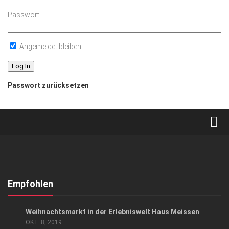
Passwort
Angemeldet bleiben
Passwort zurücksetzen
Verkaufsstellen
Abonnement
Kontakt, Impressum
Empfohlen
Datenschutzerklärung
ANZEIGE
Weihnachtsmarkt in der Erlebniswelt Haus Meissen
AGB
OKT. 8, 2019