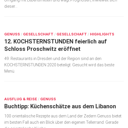
Umgang mit Lebensmitteln und wagt Prognosen, inwieweit sich
dieser...
FEB. 7, 2020
GENUSS
/
GESELLSCHAFT
/
GESELLSCHAFT
/
HIGHLIGHTS
12. KOCHSTERNSTUNDEN feierlich auf
Schloss Proschwitz eröffnet
49. Restaurants in Dresden und der Region sind an den
KOCHSTERNSTUNDEN 2020 beteiligt. Gesucht wird das beste
Menü.
FEB. 4, 2020
AUSFLUG & REISE
/
GENUSS
Buchtipp: Küchenschätze aus dem Libanon
100 orientalische Rezepte aus dem Land der Zedern Genuss bietet
im besten Fall auch ein Blick über den eigenen Tellerrand. Gerade