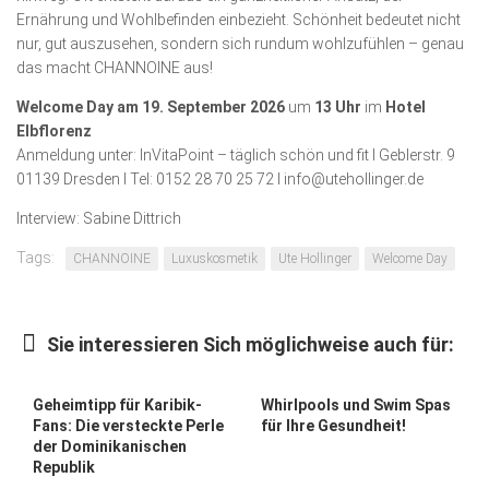
Ernährung und Wohlbefinden einbezieht. Schönheit bedeutet nicht
nur, gut auszusehen, sondern sich rundum wohlzufühlen – genau
das macht CHANNOINE aus!
Welcome Day am 19. September 2026
um
13 Uhr
im
Hotel
Elbflorenz
Anmeldung unter: InVitaPoint – täglich schön und fit I Geblerstr. 9
01139 Dresden I Tel: 0152 28 70 25 72 I info@utehollinger.de
Interview: Sabine Dittrich
Tags:
CHANNOINE
Luxuskosmetik
Ute Hollinger
Welcome Day
Sie interessieren Sich möglichweise auch für:
Geheimtipp für Karibik-
Whirlpools und Swim Spas
Fans: Die versteckte Perle
für Ihre Gesundheit!
der Dominikanischen
Republik