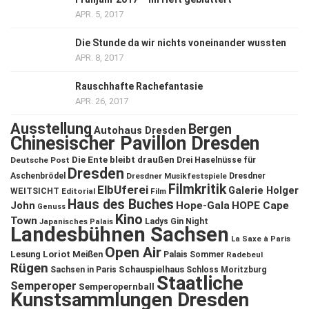
APR. 5, 2017
Die Stunde da wir nichts voneinander wussten
APR. 8, 2017
Rauschhafte Rachefantasie
APR. 26, 2017
Ausstellung
Bergen
Autohaus Dresden
Chinesischer Pavillon Dresden
Die Ente bleibt draußen
Deutsche Post
Drei Haselnüsse für
Dresden
Aschenbrödel
Dresdner Musikfestspiele
Dresdner
Filmkritik
ElbUferei
Galerie Holger
WEITSICHT
Editorial
Film
Haus des Buches
John
Hope-Gala
HOPE Cape
Genuss
Kino
Town
Ladys Gin Night
Japanisches Palais
Landesbühnen Sachsen
La Saxe à Paris
Open Air
Lesung
Loriot
Meißen
Palais Sommer
Radebeul
Rügen
Schauspielhaus
Sachsen in Paris
Schloss Moritzburg
Staatliche
Semperoper
Semperopernball
Kunstsammlungen Dresden