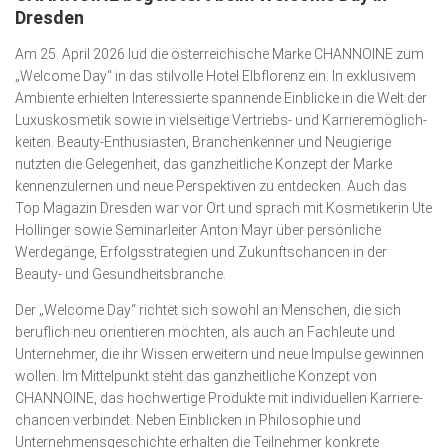
Dresden
Kunst & Kultur
Am 25. April 2026 lud die österreichische Marke CHANNOINE zum
Lifestyle
„Welcome Day“ in das stilvolle Hotel Elbflorenz ein. In exklusivem
Ambiente erhielten Interessierte spannende Einblicke in die Welt der
Ausflug & Reise
Luxuskosmetik sowie in vielseitige Vertriebs- und Karrieremöglich­
Podcast
keiten. Beauty-Enthusiasten, Branchenkenner und Neugierige
nutzten die Gelegenheit, das ganzheitliche Konzept der Marke
Top Branchen
kennenzulernen und neue Perspektiven zu entdecken. Auch das
Top Magazin Dresden war vor Ort und sprach mit Kosmetikerin Ute
SACHSEN IN PARIS
Hollinger sowie Seminarleiter Anton Mayr über persönliche
Werdegänge, Erfolgs­strategien und Zukunfts­chancen in der
Beauty- und Gesund­heitsbranche.
Der „Welcome Day“ richtet sich sowohl an Menschen, die sich
beruflich neu orientieren möchten, als auch an Fachleute und
Unternehmer, die ihr Wissen erweitern und neue Impulse gewinnen
wollen. Im Mittelpunkt steht das ganzheitliche Konzept von
CHANNOINE, das hochwertige Produkte mit individuellen Karriere­
chancen verbindet. Neben Einblicken in Philosophie und
Unternehmensgeschichte erhalten die Teilnehmer konkrete