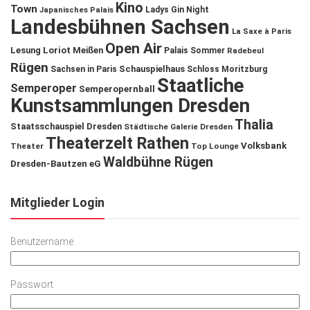
Kino
Town
Ladys Gin Night
Japanisches Palais
Landesbühnen Sachsen
La Saxe à Paris
Open Air
Lesung
Loriot
Meißen
Palais Sommer
Radebeul
Rügen
Schauspielhaus
Sachsen in Paris
Schloss Moritzburg
Staatliche
Semperoper
Semperopernball
Kunstsammlungen Dresden
Thalia
Staatsschauspiel Dresden
Städtische Galerie Dresden
Theaterzelt Rathen
Volksbank
Theater
Top Lounge
Waldbühne Rügen
Dresden-Bautzen eG
Mitglieder Login
Benutzername
Passwort