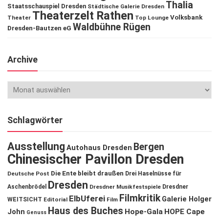
Thalia
Staatsschauspiel Dresden
Städtische Galerie Dresden
Theaterzelt Rathen
Volksbank
Theater
Top Lounge
Waldbühne Rügen
Dresden-Bautzen eG
Archive
Schlagwörter
Ausstellung
Bergen
Autohaus Dresden
Chinesischer Pavillon Dresden
Die Ente bleibt draußen
Deutsche Post
Drei Haselnüsse für
Dresden
Aschenbrödel
Dresdner Musikfestspiele
Dresdner
Filmkritik
ElbUferei
Galerie Holger
WEITSICHT
Editorial
Film
Haus des Buches
John
Hope-Gala
HOPE Cape
Genuss