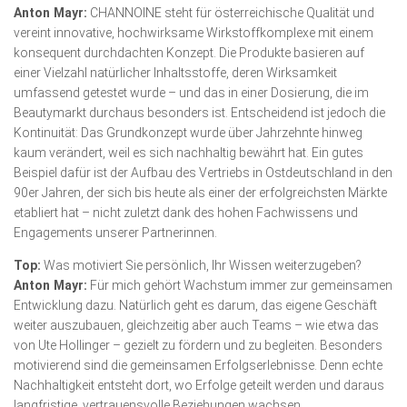
Anton Mayr:
CHANNOINE steht für österreichische Qualität und
vereint innovative, hochwirksame Wirkstoffkomplexe mit einem
konsequent durchdachten Konzept. Die Produkte basieren auf
einer Vielzahl natürlicher Inhaltsstoffe, deren Wirksamkeit
umfassend getestet wurde – und das in einer Dosierung, die im
Beauty­markt durchaus besonders ist. Entscheidend ist jedoch die
Konti­nuität: Das Grundkonzept wurde über Jahrzehnte hinweg
kaum verändert, weil es sich nachhaltig bewährt hat. Ein gutes
Beispiel dafür ist der Aufbau des Vertriebs in Ostdeutschland in den
90er Jahren, der sich bis heute als einer der erfolgreichsten Märkte
etabliert hat – nicht zuletzt dank des hohen Fachwissens und
Engage­ments unserer Partnerinnen.
Top:
Was motiviert Sie persönlich, Ihr Wissen weiterzugeben?
Anton Mayr:
Für mich gehört Wachstum immer zur gemeinsamen
Entwicklung dazu. Natürlich geht es darum, das eigene Geschäft
weiter auszubauen, gleichzeitig aber auch Teams – wie etwa das
von Ute Hollinger – gezielt zu fördern und zu begleiten. Besonders
motivierend sind die gemeinsamen Erfolgserlebnisse. Denn echte
Nachhaltigkeit entsteht dort, wo Erfolge geteilt werden und daraus
langfristige, vertrauensvolle Beziehungen wachsen.