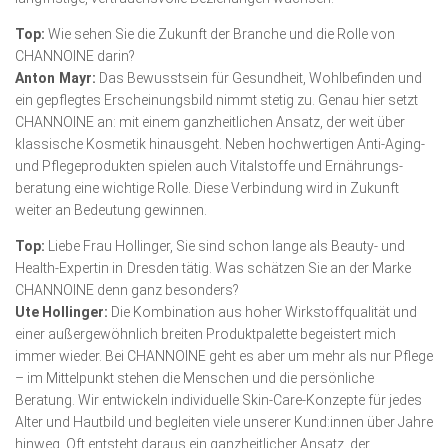
Top:
Wie sehen Sie die Zukunft der Branche und die Rolle von
CHANNOINE darin?
Anton Mayr:
Das Bewusstsein für Gesundheit, Wohlbefinden und
ein gepflegtes Erscheinungsbild nimmt stetig zu. Genau hier setzt
CHANNOINE an: mit einem ganzheitlichen Ansatz, der weit über
klassische Kosmetik hinausgeht. Neben hochwertigen Anti-Aging-
und Pflegeprodukten spielen auch Vitalstoffe und Ernährungs­
beratung eine wichtige Rolle. Diese Verbindung wird in Zukunft
weiter an Bedeutung gewinnen.
Top:
Liebe Frau Hollinger, Sie sind schon lange als Beauty- und
Health-Expertin in Dresden tätig. Was schätzen Sie an der Marke
CHANNOINE denn ganz besonders?
Ute Hollinger:
Die Kombination aus hoher Wirkstoffqualität und
einer außergewöhnlich breiten Produktpalette begeistert mich
immer wieder. Bei CHANNOINE geht es aber um mehr als nur Pflege
– im Mittelpunkt stehen die Menschen und die persönliche
Beratung. Wir entwickeln individuelle Skin-Care-Konzepte für jedes
Alter und Hautbild und begleiten viele unserer Kund:innen über Jahre
hinweg. Oft entsteht daraus ein ganzheitlicher Ansatz, der