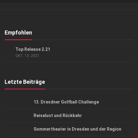
Verkaufsstellen
Abonnement
Kontakt, Impressum
Empfohlen
Datenschutzerklärung
EVENTS
Top Release 2.21
AGB
OKT. 13, 2021
Top Gesundheitsforum Dresden / Ostsachsen
Mediadaten
Letzte Beiträge
13. Dresdner Golfball Challenge
Reiselust und Rückkehr
Sommertheater in Dresden und der Region