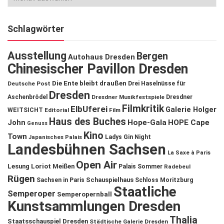
Schlagwörter
Ausstellung
Bergen
Autohaus Dresden
Chinesischer Pavillon Dresden
Die Ente bleibt draußen
Deutsche Post
Drei Haselnüsse für
Dresden
Aschenbrödel
Dresdner Musikfestspiele
Dresdner
Filmkritik
ElbUferei
Galerie Holger
WEITSICHT
Editorial
Film
Haus des Buches
John
Hope-Gala
HOPE Cape
Genuss
Kino
Town
Ladys Gin Night
Japanisches Palais
Landesbühnen Sachsen
La Saxe à Paris
Open Air
Lesung
Loriot
Meißen
Palais Sommer
Radebeul
Rügen
Schauspielhaus
Sachsen in Paris
Schloss Moritzburg
Staatliche
Semperoper
Semperopernball
Kunstsammlungen Dresden
Thalia
Staatsschauspiel Dresden
Städtische Galerie Dresden