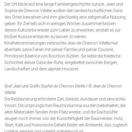
Der Ort blickt auf eine lange Familiengeschichte zurück. Jean und
Sophie de Chevron Villette wollten den landwirtschaftlichen Geist
des Ortes bewahren und ihm gleich­zeitig eine zeitgemäße Nutzung
geben. Ihr Ziel ließ sich in wenigen Worten zusammenfassen:
dieses Kulturerbe wieder zum Leben zu erwecken, anstatt es zur
bloßen Kulisse erstarren zu lassen. In seinen
Kindheitserinnerungen verbrachte Jean de Chevron Villette hier
ebenfalls seine Ferien mit seiner Familie und seiner Cousine,
Prinzessin Béatrice von Bourbon-Sizilien. Sie liebte die friedliche
Schönheit dieser Oase der Ruhe, eingebettet zwischen Bergen,
Landschaften und dem alpinen Horizont.
Graf Jean und Gräfin Sophie de Chevron Vilette / © Jean de Chevron
Villette
Die Restaurierung erforderte Zeit, Geduld, Ausdauer und eine echte
Vision. Die ursprünglichen Raumvolumina wurden beibehalten, die
alten Materialien fanden ihren Platz wieder, und die Dachstühle
zeugen noch immer von der Kunstfertig­keit der Baumeister. Holz,
Stein, Kalk und historische Details bilden ein Ambiente, das zugleich
rustikal, elegant und zutiefst authentisch ist.