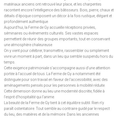
matériaux anciens ont retrouvé leur place, et les charpentes
racontent encore l’intelligence des bâtisseurs. Bois, pierre, chaux et
détails d’époque composent un décor à la fois rustique, élégant et
profondément authentique.
Aujourd’hui, la Ferme de Gy accueille réceptions privées,
séminaires ou événements culturels. Ses vastes espaces
permettent de réunir des groupes importants, tout en conservant
une atmosphère chaleureuse.
On y vient pour célébrer, transmettre, rassembler ou simplement
vivre un moment à part, dans un lieu qui semble suspendu hors du
temps.
Cette exigence patrimoniale s’accompagne aussi d’une attention
portée à l’accueil de tous. La Ferme de Gy a notamment été
distinguée pour son travail en faveur de l’accessibilité, avec des
aménagements pensés pour les personnes à mobilité réduite.
Cette dimension donne au lieu une modernité discrète, fidèle à
l’esprit d’hospitalité qui l’anime.
La beauté de la Ferme de Gy tient à cet équilibre subtil. Rien n’y
paraît ostentatoire. Tout semble au contraire guidé par le respect
du lieu, des matières et de la mémoire. Dans les anciennes