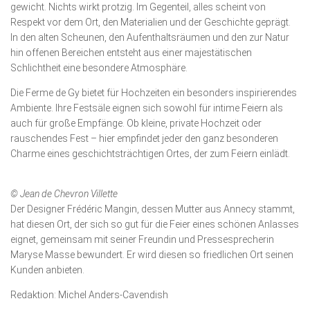
gewicht. Nichts wirkt protzig. Im Gegenteil, alles scheint von
Respekt vor dem Ort, den Materialien und der Geschichte geprägt.
In den alten Scheunen, den Aufenthaltsräumen und den zur Natur
hin offenen Bereichen entsteht aus einer majestä­tischen
Schlichtheit eine besondere Atmosphäre.
Die Ferme de Gy bietet für Hochzeiten ein besonders inspirierendes
Ambiente. Ihre Festsäle eignen sich sowohl für intime Feiern als
auch für große Empfänge. Ob kleine, private Hoch­zeit oder
rauschendes Fest – hier empfindet jeder den ganz be­sonderen
Charme eines geschichtsträchtigen Ortes, der zum Feiern einlädt.
© Jean de Chevron Villette
Der Designer Frédéric Mangin, dessen Mutter aus Annecy stammt,
hat diesen Ort, der sich so gut für die Feier eines schönen Anlasses
eignet, gemeinsam mit seiner Freundin und Pres­se­sprecherin
Maryse Masse bewundert. Er wird diesen so friedlichen Ort seinen
Kunden anbieten.
Redaktion: Michel Anders-Cavendish