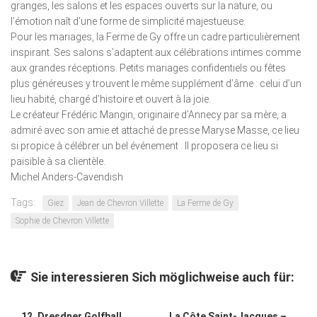
granges, les salons et les espaces ouverts sur la nature, ou
l’émotion naît d’une forme de simplicité majestueuse.
Pour les mariages, la Ferme de Gy offre un cadre particulièrement
inspirant. Ses salons s’adaptent aux célébrations intimes comme
aux grandes réceptions. Petits mariages confidentiels ou fêtes
plus généreuses y trouvent le même supplément d’âme : celui d’un
lieu habité, chargé d’histoire et ouvert à la joie.
Le créateur Frédéric Mangin, originaire d’Annecy par sa mère, a
admiré avec son amie et attaché de presse Maryse Masse, ce lieu
si propice à célébrer un bel événement . Il proposera ce lieu si
paisible à sa clientèle.
Michel Anders-Cavendish
Tags:
Giez
Jean de Chevron Villette
La Ferme de Gy
Sophie de Chevron Villette
Sie interessieren Sich möglichweise auch für:
12. Dresdner Golfball
La Côte Saint-Jacques –