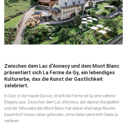
Gesellschaft
Kunst & Kultur
Lifestyle
Ausflug & Reise
Podcast
Top Branchen
Zwischen dem Lac d’Annecy und dem Mont Blanc
SACHSEN IN PARIS
präsentiert sich La Ferme de Gy, ein lebendiges
Kultur­erbe, das die Kunst der Gastlichkeit
zelebriert.
In Giez, in der Haute-Savoie, strahlt die Ferme de Gy eine seltene
Eleganz aus. Zwischen dem Lac d’Annecy, den alpinen Bergketten
und der Sil­hou­ette des Mont-Blanc hat dieser ehemalige Mus­ter­­
bauernhof neues Leben gefunden, ohne dabei seine tiefe Seele zu
verlieren.