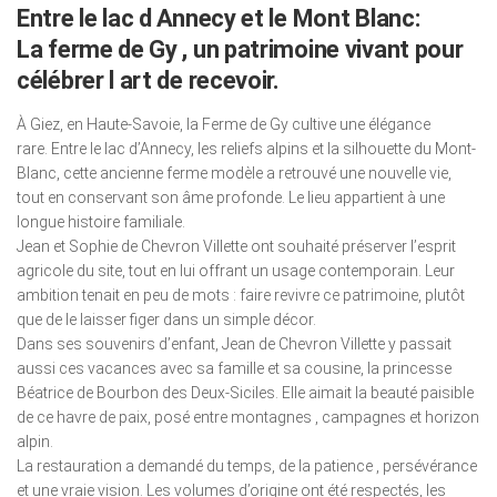
Entre le lac d Annecy et le Mont Blanc:
La ferme de Gy , un patrimoine vivant pour
célébrer l art de recevoir.
À Giez, en Haute-Savoie, la Ferme de Gy cultive une élégance
rare. Entre le lac d’Annecy, les reliefs alpins et la silhouette du Mont-
Blanc, cette ancienne ferme modèle a retrouvé une nouvelle vie,
tout en conservant son âme profonde. Le lieu appartient à une
longue histoire familiale.
Jean et Sophie de Chevron Villette ont souhaité préserver l’esprit
agricole du site, tout en lui offrant un usage contemporain. Leur
ambition tenait en peu de mots : faire revivre ce patrimoine, plutôt
que de le laisser figer dans un simple décor.
Dans ses souvenirs d’enfant, Jean de Chevron Villette y passait
aussi ces vacances avec sa famille et sa cousine, la princesse
Béatrice de Bourbon des Deux-Siciles. Elle aimait la beauté paisible
de ce havre de paix, posé entre montagnes , campagnes et horizon
alpin.
La restauration a demandé du temps, de la patience , persévérance
et une vraie vision. Les volumes d’origine ont été respectés, les