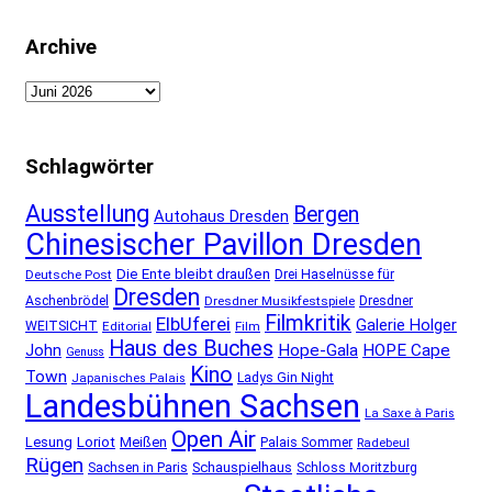
Archive
Archive
Schlagwörter
Ausstellung
Bergen
Autohaus Dresden
Chinesischer Pavillon Dresden
Die Ente bleibt draußen
Deutsche Post
Drei Haselnüsse für
Dresden
Aschenbrödel
Dresdner Musikfestspiele
Dresdner
Filmkritik
ElbUferei
Galerie Holger
WEITSICHT
Editorial
Film
Haus des Buches
John
Hope-Gala
HOPE Cape
Genuss
Kino
Town
Ladys Gin Night
Japanisches Palais
Landesbühnen Sachsen
La Saxe à Paris
Open Air
Lesung
Loriot
Meißen
Palais Sommer
Radebeul
Rügen
Schauspielhaus
Sachsen in Paris
Schloss Moritzburg