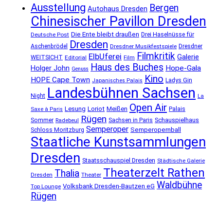
Ausstellung
Bergen
Autohaus Dresden
Chinesischer Pavillon Dresden
Die Ente bleibt draußen
Deutsche Post
Drei Haselnüsse für
Dresden
Aschenbrödel
Dresdner Musikfestspiele
Dresdner
Filmkritik
ElbUferei
Galerie
WEITSICHT
Editorial
Film
Haus des Buches
Holger John
Hope-Gala
Genuss
Kino
HOPE Cape Town
Ladys Gin
Japanisches Palais
Landesbühnen Sachsen
Night
La
Open Air
Lesung
Loriot
Meißen
Palais
Saxe à Paris
Rügen
Schauspielhaus
Sommer
Sachsen in Paris
Radebeul
Semperoper
Semperopernball
Schloss Moritzburg
Staatliche Kunstsammlungen
Dresden
Staatsschauspiel Dresden
Städtische Galerie
Theaterzelt Rathen
Thalia
Dresden
Theater
Waldbühne
Volksbank Dresden-Bautzen eG
Top Lounge
Rügen