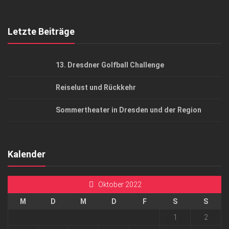
Top Gesundheitsforum Dresden / Ostsachsen
Mediadaten
Letzte Beiträge
13. Dresdner Golfball Challenge
Reiselust und Rückkehr
Sommertheater in Dresden und der Region
Kalender
Oktober 2022
M
D
M
D
F
S
S
1
2