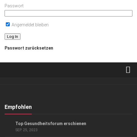
Passwort
Angemeldet bleiben
Passwort zurücksetzen
Verkaufsstellen
Abonnement
Kontakt, Impressum
Empfohlen
Datenschutzerklärung
GESUND & SCHÖN
/
HIGHLIGHTS
Top Gesundheitsforum erschienen
AGB
SEP. 25, 2023