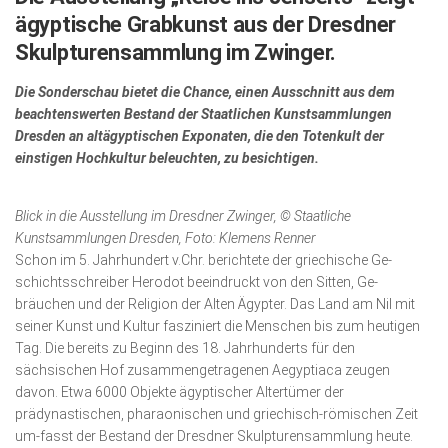
ägyptische Grabkunst aus der Dresdner
Kunst & Kultur
Skulpturensammlung im Zwinger.
Lifestyle
Die Sonder­schau bietet die Chance, einen Ausschnitt aus dem
Ausflug & Reise
beachtenswerten Bestand der Staatlichen Kunst­samm­lungen
Dresden an altägyptischen Exponaten, die den Totenkult der
Podcast
einstigen Hoch­kultur beleuchten, zu besichtigen.
Top Branchen
SACHSEN IN PARIS
Blick in die Ausstellung im Dresdner Zwinger, © Staatliche
Kunstsammlungen Dresden, Foto: Klemens Renner
Schon im 5. Jahrhundert v.Chr. berichtete der griechische Ge­
schichtsschreiber Herodot beeindruckt von den Sitten, Ge­
bräuchen und der Religion der Alten Ägypter. Das Land am Nil mit
seiner Kunst und Kultur fasziniert die Menschen bis zum heutigen
Tag. Die bereits zu Beginn des 18. Jahrhunderts für den
sächsischen Hof zusammengetragenen Aegyptiaca zeugen
davon. Etwa 6000 Objekte ägyptischer Altertümer der
prädynastischen, pharaonischen und griechisch-römischen Zeit
um-fasst der Bestand der Dresdner Skulpturensammlung heute.