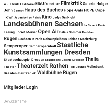
Filmkritik
ElbUferei
Galerie Holger
WEITSICHT
Editorial
Film
Haus des Buches
John
Hope-Gala
HOPE Cape
Genuss
Kino
Town
Ladys Gin Night
Japanisches Palais
Landesbühnen Sachsen
La Saxe à Paris
Open Air
Lesung
Loriot
Meißen
Palais Sommer
Radebeul
Rügen
Schauspielhaus
Sachsen in Paris
Schloss Moritzburg
Staatliche
Semperoper
Semperopernball
Kunstsammlungen Dresden
Thalia
Staatsschauspiel Dresden
Städtische Galerie Dresden
Theaterzelt Rathen
Volksbank
Theater
Top Lounge
Waldbühne Rügen
Dresden-Bautzen eG
Mitglieder Login
Benutzername