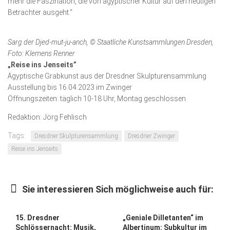
mehr die Faszination, die von ägyptischer Kultur auf den heutigen
Betrachter ausgeht.“
Sarg der Djed-mut-ju-anch, © Staatliche Kunstsammlungen Dresden,
Foto: Klemens Renner
„Reise ins Jenseits”
Ägyptische Grabkunst aus der Dresdner Skulpturensammlung
Ausstellung bis 16.04.2023 im Zwinger
Öffnungszeiten: täglich 10-18 Uhr, Montag geschlossen
Redaktion: Jörg Fehlisch
Tags:
Dresdner Skulpturensammlung
Dresdner Zwinger
Reise ins Jenseits
Sie interessieren Sich möglichweise auch für:
15. Dresdner
„Geniale Dilletanten“ im
Schlössernacht: Musik,
Albertinum: Subkultur im