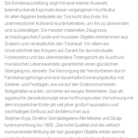
Die Sonderausstellung zeigt mit einer kleinen Auswahl
beeindruckende Exponate dieser vergangenen Hochkultur.
Im alten Ägypten bedeutete der Tod nicht das Ende. Ein
unermesslicher Aufwand wurde betrieben, um ihn zu überwinden
und zu bewältigen. Die meisten materiellen Zeugnisse,
archäologischen Funde und musealen Objekte entstammen aus
Gräbern und verdeutlichen den Totenkult. Vor allem die
Unversehrtheit des Körpers als Garant für die individuelle
Fortexistenz und das überstandene Totengericht als Ausdruck
moralischen Lebenswandels garantierten einen glücklichen
Übergang ins Jenseits. Die Versorgung der Verstorbenen durch
Familienangehörige und eine dauerhafte Erinnerungskultur mit
Gedenk- und Festtagen, wie sie auf den Grabmonumenten
festgehalten wurden, sicherten ein ewiges Weiterleben. Das alt­
ägyptische Jenseitskonzept einer hoffnungsvollen Versöh­nung mit
dem körperlichen Ende übt seit jeher große Faszi­nation und
nachhaltigen Einfluss auf die Menschen aus.
Stephan Koja, Direktor Gemäldegalerie Alte Meister und Skul­p­
turensammlung bis 1800: „Die hohe Qualität und die vielfach
monumentale Wirkung der hier gezeigten Objekte erklärt einmal