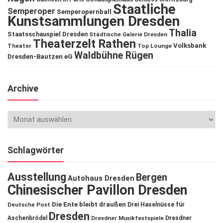
Staatliche
Semperoper
Semperopernball
Kunstsammlungen Dresden
Thalia
Staatsschauspiel Dresden
Städtische Galerie Dresden
Theaterzelt Rathen
Volksbank
Theater
Top Lounge
Waldbühne Rügen
Dresden-Bautzen eG
Archive
Schlagwörter
Ausstellung
Bergen
Autohaus Dresden
Chinesischer Pavillon Dresden
Die Ente bleibt draußen
Deutsche Post
Drei Haselnüsse für
Dresden
Aschenbrödel
Dresdner Musikfestspiele
Dresdner