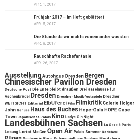
APR. 1, 2017
Frühjahr 2017 – Im Heft geblättert
APR. 5, 2017
Die Stunde da wir nichts voneinander wussten
APR. 8, 2017
Rauschhafte Rachefantasie
APR. 26, 2017
Ausstellung
Bergen
Autohaus Dresden
Chinesischer Pavillon Dresden
Die Ente bleibt draußen
Deutsche Post
Drei Haselnüsse für
Dresden
Aschenbrödel
Dresdner Musikfestspiele
Dresdner
Filmkritik
ElbUferei
Galerie Holger
WEITSICHT
Editorial
Film
Haus des Buches
John
Hope-Gala
HOPE Cape
Genuss
Kino
Town
Ladys Gin Night
Japanisches Palais
Landesbühnen Sachsen
La Saxe à Paris
Open Air
Lesung
Loriot
Meißen
Palais Sommer
Radebeul
Rügen
Schauspielhaus
Sachsen in Paris
Schloss Moritzburg