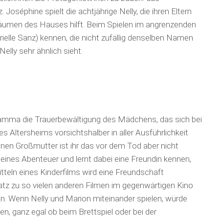
 Joséphine spielt die achtjährige Nelly, die ihren Eltern
umen des Hauses hilft. Beim Spielen im angrenzenden
brielle Sanz) kennen, die nicht zufällig denselben Namen
elly sehr ähnlich sieht.
ciamma die Trauerbewältigung des Mädchens, das sich bei
Altersheims vorsichtshalber in aller Ausführlichkeit
enen Großmutter ist ihr das vor dem Tod aber nicht
kleines Abenteuer und lernt dabei eine Freundin kennen,
 Mitteln eines Kinderfilms wird eine Freundschaft
nsatz zu so vielen anderen Filmen im gegenwärtigen Kino
ln. Wenn Nelly und Marion miteinander spielen, würde
, ganz egal ob beim Brettspiel oder bei der