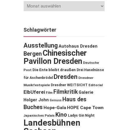
Schlagwörter
Ausstellung
Autohaus Dresden
Chinesischer
Bergen
Pavillon Dresden
Deutsche
Die Ente bleibt draußen
Post
Drei Haselnüsse
Dresden
für Aschenbrödel
Dresdner
Musikfestspiele
Dresdner WEITSICHT
Editorial
Filmkritik
ElbUferei
Galerie
Film
Haus des
Holger John
Genuss
Buches
Hope-Gala
HOPE Cape Town
Kino
Ladys Gin Night
Japanisches Palais
Landesbühnen