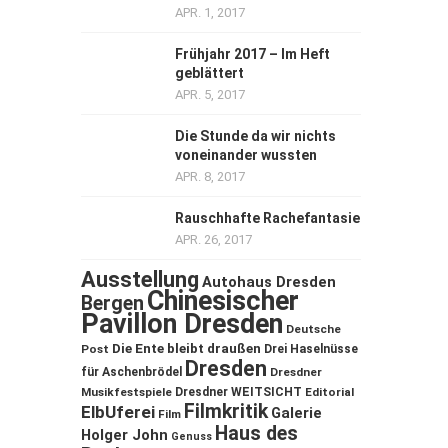
APR. 1, 2017
Frühjahr 2017 – Im Heft
geblättert
APR. 5, 2017
Die Stunde da wir nichts
voneinander wussten
APR. 8, 2017
Rauschhafte Rachefantasie
APR. 26, 2017
Ausstellung
Autohaus Dresden
Chinesischer
Bergen
Pavillon Dresden
Deutsche
Die Ente bleibt draußen
Post
Drei Haselnüsse
Dresden
für Aschenbrödel
Dresdner
Musikfestspiele
Dresdner WEITSICHT
Editorial
Filmkritik
ElbUferei
Galerie
Film
Haus des
Holger John
Genuss