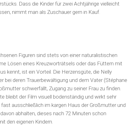
stücks. Dass die Kinder für zwei Achtjährige vielleicht
issen, nimmt man als Zuschauer gern in Kauf.
hsenen Figuren sind stets von einer naturalistischen
me Lösen eines Kreuzworträtsels oder das Füttern mit
s kennt, ist ein Vorteil. Die Herzensgüte, die Nelly
utter bei deren Trauerbewältigung und dem Vater (Stéphane
mutter schwerfällt, Zugang zu seiner Frau zu finden.
e bleibt der Film visuell bodenständig und wirkt sehr
r fast ausschließlich im kargen Haus der Großmutter und
n davon abhalten, dieses nach 72 Minuten schon
mit den eigenen Kindern.