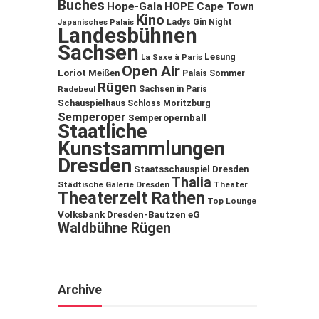
Buches
Hope-Gala
HOPE Cape Town
Kino
Ladys Gin Night
Japanisches Palais
Landesbühnen
Sachsen
Lesung
La Saxe à Paris
Open Air
Loriot
Meißen
Palais Sommer
Rügen
Sachsen in Paris
Radebeul
Schauspielhaus
Schloss Moritzburg
Semperoper
Semperopernball
Staatliche
Kunstsammlungen
Dresden
Staatsschauspiel Dresden
Thalia
Städtische Galerie Dresden
Theater
Theaterzelt Rathen
Top Lounge
Volksbank Dresden-Bautzen eG
Waldbühne Rügen
Archive