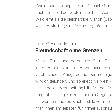
Zwillingspaar Joséphine und Gabrielle Sanz.
nach dem Tod der Großmutter beim Ausrä
Wald lernt sie die gleichaltrige Marion (Ga
wie ihre Mutter (Nina Meurisse) trägt und N
Foto: © Alamode Film
Freundschaft ohne Grenzen
Mit viel Zuneigung thematisiert Céline S
jedem Besuch von allen Bewohnerinnen des 
verabschiedet. Ausgerechnet bei ihrer eig
wirklich gelungen. Und so erlebt Nelly ein 
die ihr bei der Verarbeitung hilft. Mit den
dargestellt, die gleichzeitig und im Gege
ein wunderschönes Kindheitsbild vermitte
man ihnen am liebsten für immer zuschauen