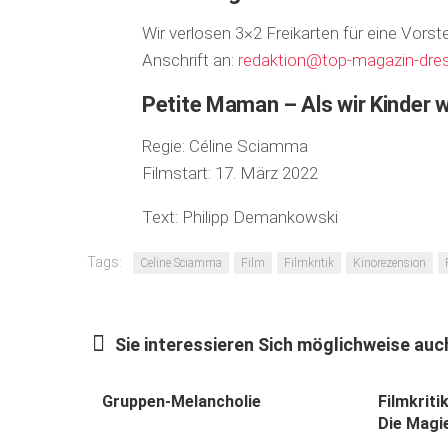
Wir verlosen 3×2 Freikarten für eine Vors
Anschrift an:
redaktion@top-magazin-dre
Petite Maman – Als wir Kinder 
Regie: Céline Sciamma
Filmstart: 17. März 2022
Text: Philipp Demankowski
Tags:
Celine Sciamma
Film
Filmkritik
Kinorezension
Sie interessieren Sich möglichweise auch
Gruppen-Melancholie
Filmkriti
Die Magie