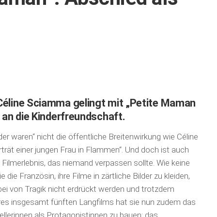
Céline Sciamma gelingt mit „Petite Maman
e an die Kinderfreundschaft.
der waren“ nicht die öffentliche Breitenwirkung wie Céline
trät einer jungen Frau in Flammen“. Und doch ist auch
 Filmerlebnis, das niemand verpassen sollte. Wie keine
ie Französin, ihre Filme in zärtliche Bilder zu kleiden,
bei von Tragik nicht erdrückt werden und trotzdem
l ihres insgesamt fünften Langfilms hat sie nun zudem das
ellerinnen als Protagonistinnen zu bauen: das