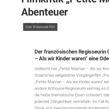
Abenteuer
FEB. 17, 2022
Foto: © Alamode Film
Der französischen Regisseurin 
– Als wir Kinder waren“ eine Od
Vielleicht hat „Petite Maman – Als wir Kin
Sciammas vielgelobter Vorgängerfilm „Por
„Petite Maman – Als wir Kinder waren“ ein
andere Arthouse-Regisseurin vermag es die d
die heiße thematische Eisen scheiden, da
jederzeit Dringlichkeit vermitteln. Im Fal
Glück, auf zwei hervorragende Kinderdarst