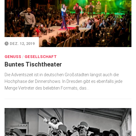
Gesellschaft
Kunst & Kultur
Lifestyle
Ausflug & Reise
DEZ. 12, 2019
Podcast
GENUSS
/
GESELLSCHAFT
Buntes Tischtheater
Top Branchen
Die Adventszeit ist in deutschen Großstädten längst auch die
SACHSEN IN PARIS
Hochphase der Dinnershows. In Dresden gibt es ebenfalls jede
Menge Vertreter des beliebten Formats, das...