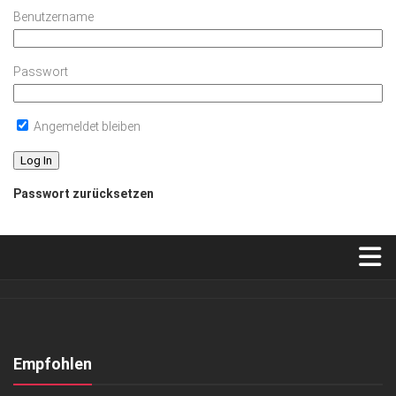
Benutzername
Passwort
Angemeldet bleiben
Passwort zurücksetzen
Verkaufsstellen
Abonnement
Kontakt, Impressum
Empfohlen
Datenschutzerklärung
GESCHÄFT