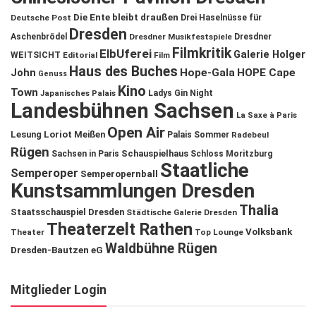
Die Ente bleibt draußen
Deutsche Post
Drei Haselnüsse für
Dresden
Aschenbrödel
Dresdner Musikfestspiele
Dresdner
Filmkritik
ElbUferei
Galerie Holger
WEITSICHT
Editorial
Film
Haus des Buches
John
Hope-Gala
HOPE Cape
Genuss
Kino
Town
Ladys Gin Night
Japanisches Palais
Landesbühnen Sachsen
La Saxe à Paris
Open Air
Lesung
Loriot
Meißen
Palais Sommer
Radebeul
Rügen
Schauspielhaus
Sachsen in Paris
Schloss Moritzburg
Staatliche
Semperoper
Semperopernball
Kunstsammlungen Dresden
Thalia
Staatsschauspiel Dresden
Städtische Galerie Dresden
Theaterzelt Rathen
Volksbank
Theater
Top Lounge
Waldbühne Rügen
Dresden-Bautzen eG
Mitglieder Login