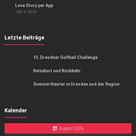
Love Story per App
AGB
JAN. 9, 2018
Top Gesundheitsforum Dresden / Ostsachsen
Mediadaten
Letzte Beiträge
13. Dresdner Golfball Challenge
Reiselust und Rückkehr
Sommertheater in Dresden und der Region
Kalender
August 2026