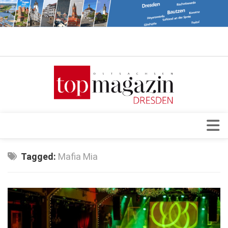
Verkaufsstellen
Abonnement
Kontakt, Impressum
Datenschutzerklärung
AGB
Architektur & Design
Tagged:
Mafia Mia
Top Gesundheitsforum Dresden / Ostsachsen
Events
Mediadaten
Genuss
Geschäft
gesund & schön