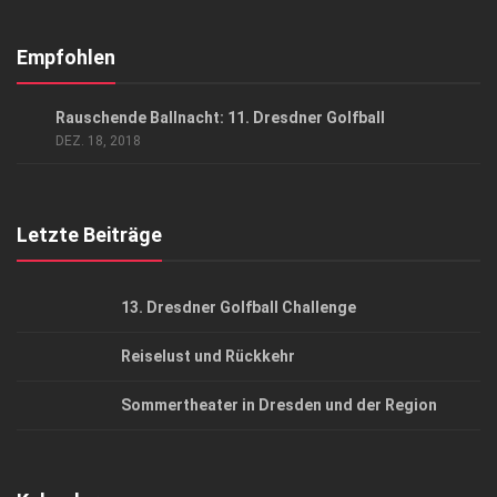
Abonnement
Kontakt, Impressum
Empfohlen
Datenschutzerklärung
EVENTS
/
GESELLSCHAFT
Rauschende Ballnacht: 11. Dresdner Golfball
AGB
DEZ. 18, 2018
Top Gesundheitsforum Dresden / Ostsachsen
Mediadaten
Letzte Beiträge
13. Dresdner Golfball Challenge
Reiselust und Rückkehr
Sommertheater in Dresden und der Region