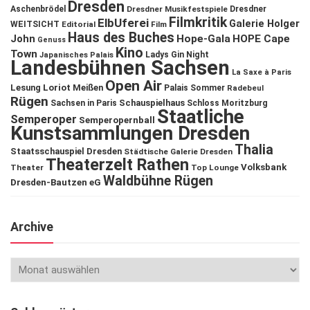
Dresden
Aschenbrödel
Dresdner Musikfestspiele
Dresdner
Filmkritik
ElbUferei
Galerie Holger
WEITSICHT
Editorial
Film
Haus des Buches
John
Hope-Gala
HOPE Cape
Genuss
Kino
Town
Ladys Gin Night
Japanisches Palais
Landesbühnen Sachsen
La Saxe à Paris
Open Air
Lesung
Loriot
Meißen
Palais Sommer
Radebeul
Rügen
Schauspielhaus
Sachsen in Paris
Schloss Moritzburg
Staatliche
Semperoper
Semperopernball
Kunstsammlungen Dresden
Thalia
Staatsschauspiel Dresden
Städtische Galerie Dresden
Theaterzelt Rathen
Volksbank
Theater
Top Lounge
Waldbühne Rügen
Dresden-Bautzen eG
Archive