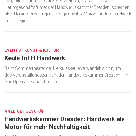
Jörg Dittrich und Dr. Andreas Brzezinski, Präsident bzw.
Hauptgeschäfts­führer der Handwerkskammer Dresden, sprechen
Kunst & Kultur
über Herausforderungen, Erfolge und ihre Vision für das Hand­werk
Lifestyle
in der Region.
Ausflug & Reise
MÄRZ 21, 2024
Podcast
EVENTS
/
KUNST & KULTUR
Top Branchen
Keule trifft Handwerk
SACHSEN IN PARIS
Beim Sommertheater der Herkuleskeule verwandelt sich njumii –
das Veranstaltungszentrum der Handwerkskammer Dresden – in
eine Open Air-Kabarettbühne.
DEZ. 9, 2022
ANZEIGE
/
GESCHÄFT
Handwerkskammer Dresden: Handwerk als
Motor für mehr Nachhaltigkeit