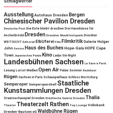
Schlagwörter
Ausstellung
Bergen
Autohaus Dresden
Chinesischer Pavillon Dresden
Die Ente bleibt draußen
Deutsche Post
Drei Haselnüsse für
Dresden
Aschenbrödel
Dresdner Musikfestspiele
Dresdner
Filmkritik
ElbUferei
Galerie Holger
WEITSICHT
Editorial
Film
Haus des Buches
John
Hope-Gala
HOPE Cape
Genuss
Kino
Town
Ladys Gin Night
Japanisches Palais
Landesbühnen Sachsen
La Saxe à Paris
Open Air
Lesung
Loriot
Meißen
Palais Sommer
Radebeul
Rügen
Schauspielhaus
Sachsen in Paris
Schloss Moritzburg
Staatliche
Semperoper
Semperopernball
Kunstsammlungen Dresden
Thalia
Staatsschauspiel Dresden
Städtische Galerie Dresden
Theaterzelt Rathen
Volksbank
Theater
Top Lounge
Waldbühne Rügen
Dresden-Bautzen eG