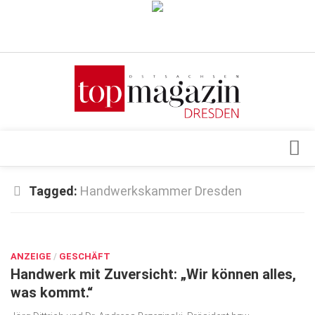
Verkaufsstellen
Abonnement
Kontakt, Impressum
Datenschutzerklärung
AGB
Architektur & Design
Tagged:
Handwerkskammer Dresden
Top Gesundheitsforum Dresden / Ostsachsen
Events
Mediadaten
DEZ. 12, 2025
Genuss
ANZEIGE
Geschäft
/
GESCHÄFT
Handwerk mit Zuversicht: „Wir können alles,
gesund & schön
was kommt.“
Gesellschaft