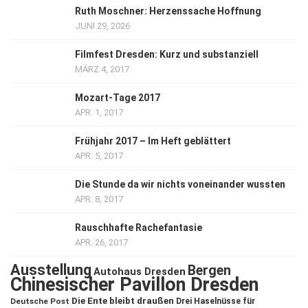
Ruth Moschner: Herzenssache Hoffnung
JUNI 29, 2026
Filmfest Dresden: Kurz und substanziell
MÄRZ 4, 2017
Mozart-Tage 2017
APR. 1, 2017
Frühjahr 2017 – Im Heft geblättert
APR. 5, 2017
Die Stunde da wir nichts voneinander wussten
APR. 8, 2017
Rauschhafte Rachefantasie
APR. 26, 2017
Ausstellung
Bergen
Autohaus Dresden
Chinesischer Pavillon Dresden
Die Ente bleibt draußen
Deutsche Post
Drei Haselnüsse für