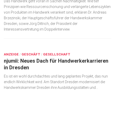
Das Handwerk geht voran in Sachen Nachhaltigkeit. Wie tief
Prinzipien wie Ressourcenschonung und verlängerte Lebenszyklen
von Produkten im Handwerk verankert sind, erklären Dr. Andreas
Brzezinski, der Hauptgeschäftsführer der Handwerkskammer
Dresden, sowie Jörg Dittrich, der Präsident der
Interessensvertretung im Doppelinterview.
OKT. 15, 2020
ANZEIGE
/
GESCHÄFT
/
GESELLSCHAFT
njumii: Neues Dach für Handwerkerkarrieren
in Dresden
Es ist ein wohl durchdachtes und lang geplantes Projekt, das nun
endlich Wirklichkeit wird. Am Standort Dresden modernisiert die
Handwerkskammer Dresden ihre Ausbildungsstätten und...