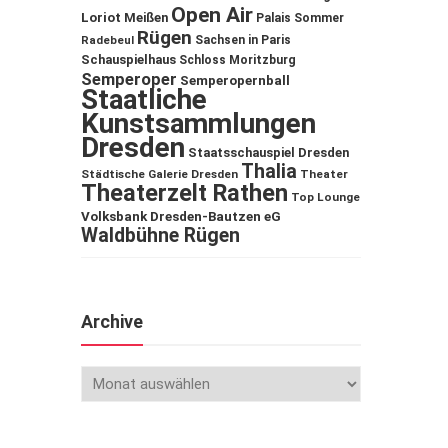
Open Air
Loriot
Meißen
Palais Sommer
Rügen
Sachsen in Paris
Radebeul
Schauspielhaus
Schloss Moritzburg
Semperoper
Semperopernball
Staatliche
Kunstsammlungen
Dresden
Staatsschauspiel Dresden
Thalia
Städtische Galerie Dresden
Theater
Theaterzelt Rathen
Top Lounge
Volksbank Dresden-Bautzen eG
Waldbühne Rügen
Archive