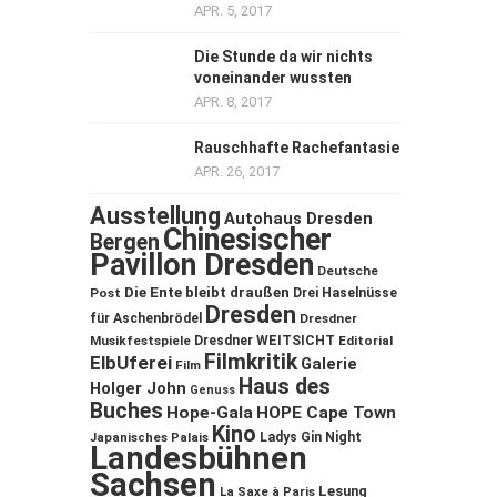
APR. 5, 2017
Die Stunde da wir nichts
voneinander wussten
APR. 8, 2017
Rauschhafte Rachefantasie
APR. 26, 2017
Ausstellung
Autohaus Dresden
Chinesischer
Bergen
Pavillon Dresden
Deutsche
Die Ente bleibt draußen
Post
Drei Haselnüsse
Dresden
für Aschenbrödel
Dresdner
Musikfestspiele
Dresdner WEITSICHT
Editorial
Filmkritik
ElbUferei
Galerie
Film
Haus des
Holger John
Genuss
Buches
Hope-Gala
HOPE Cape Town
Kino
Ladys Gin Night
Japanisches Palais
Landesbühnen
Sachsen
Lesung
La Saxe à Paris