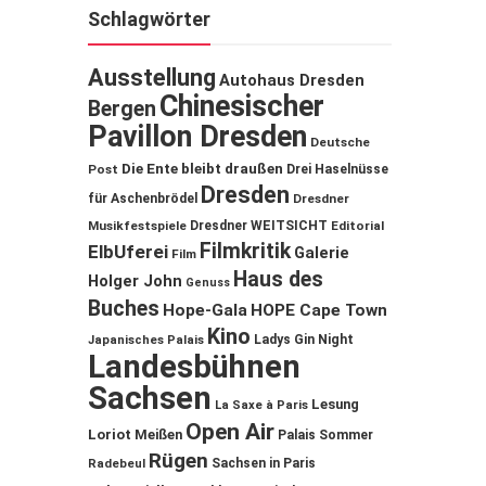
Schlagwörter
Ausstellung
Autohaus Dresden
Chinesischer
Bergen
Pavillon Dresden
Deutsche
Die Ente bleibt draußen
Post
Drei Haselnüsse
Dresden
für Aschenbrödel
Dresdner
Musikfestspiele
Dresdner WEITSICHT
Editorial
Filmkritik
ElbUferei
Galerie
Film
Haus des
Holger John
Genuss
Buches
Hope-Gala
HOPE Cape Town
Kino
Ladys Gin Night
Japanisches Palais
Landesbühnen
Sachsen
Lesung
La Saxe à Paris
Open Air
Loriot
Meißen
Palais Sommer
Rügen
Sachsen in Paris
Radebeul