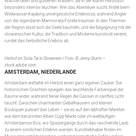
Wasserfällen und goldenen Wäldern, die in der klaren Herbstluft
besonders intensiv leuchten. Wer das Abenteuer sucht, findet beim
Wildwasser-Kajaking unvergessliche Erlebnisse, während Angler
von der legendären Marmorata-Forelle träumen. In den Thermen
der Region lässt sich die Seele baumeln, und die Begegnung mit der
slowenischen Kultur, die Tradition und Moderne kunstvoll vereint,
rundet das herbstliche Erlebnis ab.
Herbst im Soča Tal in Slowenien / Foto: © Jenny Sturm –
stock.adobe.com
AMSTERDAM, NIEDERLANDE
Amsterdam entfaltet im Herbst einen ganz eigenen Zauber: Die
historischen Grachten spiegeln das leuchtende Farbenspiel der
Bäume wider, während feiner Regen die Gassen in sanftes Licht
taucht. Zwischen charmanten Giebelhäusern und kleinen
Boutiquen pulsiert das Leben – sei es auf den lebhaften Märkten
wie dem berühmten Albert Cuyp Markt oder im weitläufigen
Amsterdamse Bos, wo Spaziergänge durch das raschelnde Laub
zu einem sinnlichen Erlebnis werden. Kunstliebhaber finden im