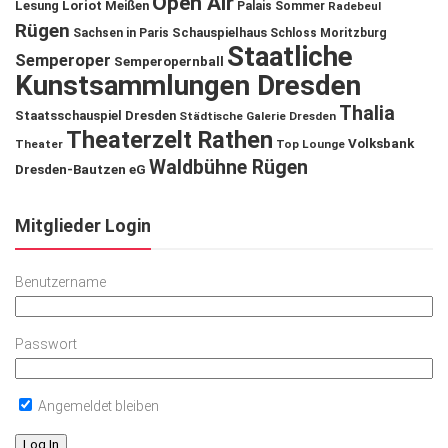
Open Air
Lesung
Loriot
Meißen
Palais Sommer
Radebeul
Rügen
Schauspielhaus
Sachsen in Paris
Schloss Moritzburg
Staatliche
Semperoper
Semperopernball
Kunstsammlungen Dresden
Thalia
Staatsschauspiel Dresden
Städtische Galerie Dresden
Theaterzelt Rathen
Volksbank
Theater
Top Lounge
Waldbühne Rügen
Dresden-Bautzen eG
Mitglieder Login
Benutzername
Passwort
Angemeldet bleiben