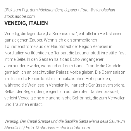
Blick zum Fuji, dem höchsten Berg Japans
/
Foto: © nicholashan –
stock.adobe.com
VENEDIG, ITALIEN
Venedig, die legendäre „La Serenissima“, entfaltet im Herbst einen
ganz eigenen Zauber. Wenn sich die sommerlichen
Touristenströme aus der Hauptstadt der Region Venetien in
Norditalien verflüchtigen, offenbart die Lagunenstadt ihre stille, fast
intime Seite. In den Gassen hallt das Echo vergangener
Jahrhunderte wider, während auf dem Canal Grande die Gondeln
gemächlich an prachtvollen Palazzi vorbeigleiten. Die Opernsaison
im Teatro La Fenice lockt mit musikalischen Höhepunkten,
während die Weinlese in Venetien kulinarische Genüsse verspricht.
Selbst der Regen, der gelegentlich auf die roten Dächer prasselt,
verleiht Venedig eine melancholische Schönheit, die zum Verweilen
und Träumen einlädt.
Venedig: Der Canal Grande und die Basilika Santa Maria della Salute im
Abendlicht / Foto: © sborisov – stock.adobe.com