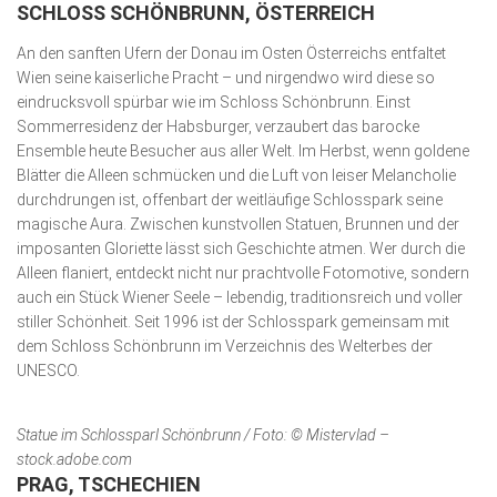
SCHLOSS SCHÖNBRUNN, ÖSTERREICH
An den sanften Ufern der Donau im Osten Österreichs entfaltet
Wien seine kaiserliche Pracht – und nirgendwo wird diese so
eindrucksvoll spürbar wie im Schloss Schönbrunn. Einst
Sommerresidenz der Habsburger, verzaubert das barocke
Ensemble heute Besucher aus aller Welt. Im Herbst, wenn goldene
Blätter die Alleen schmücken und die Luft von leiser Melancholie
durchdrungen ist, offenbart der weitläufige Schlosspark seine
magische Aura. Zwischen kunstvollen Statuen, Brunnen und der
imposanten Gloriette lässt sich Geschichte atmen. Wer durch die
Alleen flaniert, entdeckt nicht nur prachtvolle Fotomotive, sondern
auch ein Stück Wiener Seele – lebendig, traditionsreich und voller
stiller Schönheit. Seit 1996 ist der Schlosspark gemeinsam mit
dem Schloss Schönbrunn im Verzeichnis des Welterbes der
UNESCO.
Statue im Schlossparl Schönbrunn / Foto: © Mistervlad –
stock.adobe.com
PRAG, TSCHECHIEN