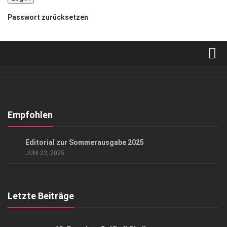
Passwort zurücksetzen
Verkaufsstellen
Abonnement
Kontakt, Impressum
Empfohlen
Datenschutzerklärung
GESELLSCHAFT
Editorial zur Sommerausgabe 2025
AGB
JUNI 23, 2025
Top Gesundheitsforum Dresden / Ostsachsen
Mediadaten
Letzte Beiträge