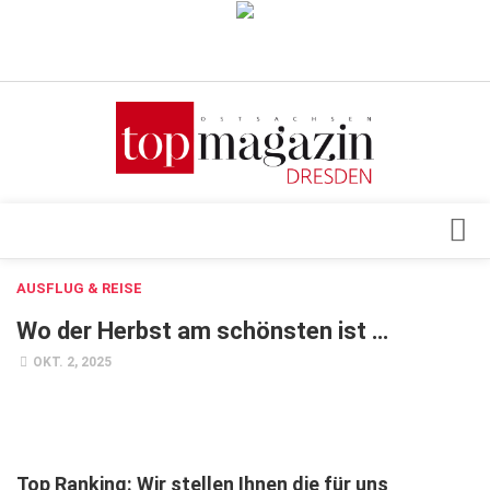
Verkaufsstellen
Abonnement
Kontakt, Impressum
Datenschutzerklärung
AGB
Architektur & Design
AUSFLUG & REISE
Top Gesundheitsforum Dresden / Ostsachsen
Events
Wo der Herbst am schönsten ist …
Mediadaten
Genuss
OKT. 2, 2025
Geschäft
gesund & schön
Gesellschaft
Top Ranking: Wir stellen Ihnen die für uns