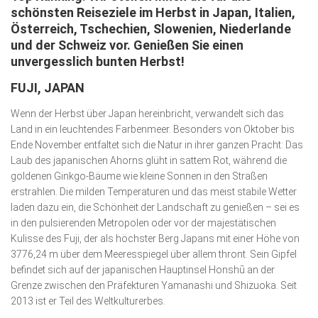
schönsten Reiseziele im Herbst in Japan, Italien,
Kunst & Kultur
Österreich, Tschechien, Slowenien, Niederlande
und der Schweiz vor. Genießen Sie einen
Lifestyle
unvergesslich bunten Herbst!
Ausflug & Reise
FUJI, JAPAN
Podcast
Wenn der Herbst über Japan hereinbricht, verwandelt sich das
Top Branchen
Land in ein leuchtendes Farbenmeer. Besonders von Oktober bis
Ende November entfaltet sich die Natur in ihrer ganzen Pracht: Das
SACHSEN IN PARIS
Laub des japanischen Ahorns glüht in sattem Rot, während die
goldenen Ginkgo-Bäume wie kleine Sonnen in den Straßen
erstrahlen. Die milden Temperaturen und das meist stabile Wetter
laden dazu ein, die Schönheit der Landschaft zu genießen – sei es
in den pulsierenden Metropolen oder vor der majestätischen
Kulisse des Fuji, der als höchster Berg Japans mit einer Höhe von
3776,24 m über dem Meeresspiegel über allem thront. Sein Gipfel
befindet sich auf der japanischen Hauptinsel Honshū an der
Grenze zwischen den Präfekturen Yamanashi und Shizuoka. Seit
2013 ist er Teil des Weltkulturerbes.