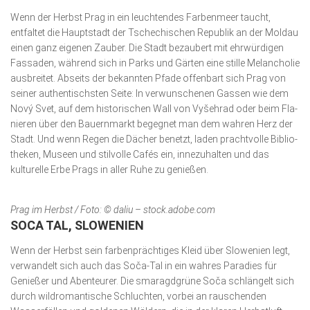
Wenn der Herbst Prag in ein leuchtendes Farbenmeer taucht,
entfaltet die Hauptstadt der Tschechischen Republik an der Moldau
einen ganz eigenen Zauber. Die Stadt bezaubert mit ehrwürdigen
Fassaden, während sich in Parks und Gärten eine stille Melancholie
ausbreitet. Abseits der bekannten Pfade offenbart sich Prag von
seiner authentischsten Seite: In verwunschenen Gassen wie dem
Nový Svet, auf dem historischen Wall von Vyšehrad oder beim Fla­
nieren über den Bauern­markt begegnet man dem wahren Herz der
Stadt. Und wenn Regen die Dächer benetzt, laden prachtvolle Biblio­
theken, Museen und stilvolle Cafés ein, innezuhalten und das
kulturelle Erbe Prags in aller Ruhe zu genießen.
Prag im Herbst / Foto: © daliu – stock.adobe.com
SOCA TAL, SLOWENIEN
Wenn der Herbst sein farbenprächtiges Kleid über Slowenien legt,
verwandelt sich auch das Soča-Tal in ein wahres Paradies für
Genießer und Abenteurer. Die smaragdgrüne Soča schlängelt sich
durch wildromantische Schluchten, vorbei an rauschenden