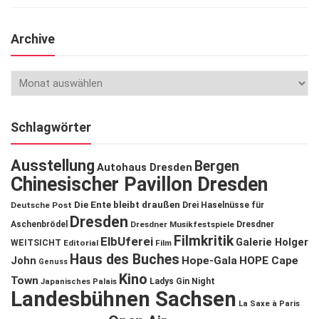
Archive
Schlagwörter
Ausstellung
Bergen
Autohaus Dresden
Chinesischer Pavillon Dresden
Die Ente bleibt draußen
Deutsche Post
Drei Haselnüsse für
Dresden
Aschenbrödel
Dresdner Musikfestspiele
Dresdner
Filmkritik
ElbUferei
Galerie Holger
WEITSICHT
Editorial
Film
Haus des Buches
John
Hope-Gala
HOPE Cape
Genuss
Kino
Town
Ladys Gin Night
Japanisches Palais
Landesbühnen Sachsen
La Saxe à Paris