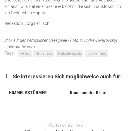
und Respekt vor der Natur. Wer sich jedoch auf das Abenteuer
einlässt, wird mit einer Szenerie belohnt, die sich unauslöschlich
ins Gedächtnis einprägt.
Redaktion: Jörg Fehlisch
Blick auf den herbstlichen Seealpsee / Foto: © Andrew Mayovskyy –
stock.adobe.com
Tags:
Herbst
Herbstreise
Herbstreiseziele
Top Ranking
Sie interessieren Sich möglichweise auch für:
HIMMELSSTÜRMER
Raus aus der Krise
NÄCHSTER BETRAG: