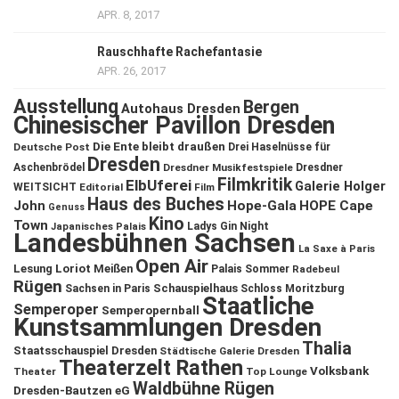
APR. 8, 2017
Rauschhafte Rachefantasie
APR. 26, 2017
Ausstellung
Bergen
Autohaus Dresden
Chinesischer Pavillon Dresden
Die Ente bleibt draußen
Deutsche Post
Drei Haselnüsse für
Dresden
Aschenbrödel
Dresdner Musikfestspiele
Dresdner
Filmkritik
ElbUferei
Galerie Holger
WEITSICHT
Editorial
Film
Haus des Buches
John
Hope-Gala
HOPE Cape
Genuss
Kino
Town
Ladys Gin Night
Japanisches Palais
Landesbühnen Sachsen
La Saxe à Paris
Open Air
Lesung
Loriot
Meißen
Palais Sommer
Radebeul
Rügen
Schauspielhaus
Sachsen in Paris
Schloss Moritzburg
Staatliche
Semperoper
Semperopernball
Kunstsammlungen Dresden
Thalia
Staatsschauspiel Dresden
Städtische Galerie Dresden
Theaterzelt Rathen
Volksbank
Theater
Top Lounge
Waldbühne Rügen
Dresden-Bautzen eG