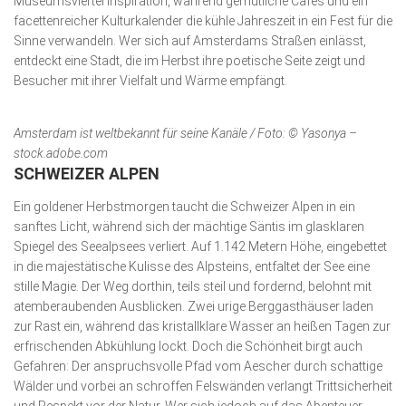
Museumsviertel Inspiration, während gemütliche Cafés und ein
facettenreicher Kulturkalender die kühle Jahreszeit in ein Fest für die
Sinne verwandeln. Wer sich auf Amsterdams Straßen einlässt,
entdeckt eine Stadt, die im Herbst ihre poetische Seite zeigt und
Besucher mit ihrer Vielfalt und Wärme empfängt.
Amsterdam ist weltbekannt für seine Kanäle / Foto: © Yasonya –
stock.adobe.com
SCHWEIZER ALPEN
Ein goldener Herbstmorgen taucht die Schweizer Alpen in ein
sanftes Licht, während sich der mächtige Säntis im glasklaren
Spiegel des Seealpsees verliert. Auf 1.142 Metern Höhe, eingebettet
in die majestätische Kulisse des Alpsteins, entfaltet der See eine
stille Magie. Der Weg dorthin, teils steil und fordernd, belohnt mit
atemberaubenden Aus­blicken. Zwei urige Berggasthäuser laden
zur Rast ein, während das kristallklare Wasser an heißen Tagen zur
erfrischenden Ab­kühlung lockt. Doch die Schönheit birgt auch
Gefahren: Der anspruchsvolle Pfad vom Aescher durch schattige
Wälder und vorbei an schroffen Felswänden verlangt Trittsicherheit