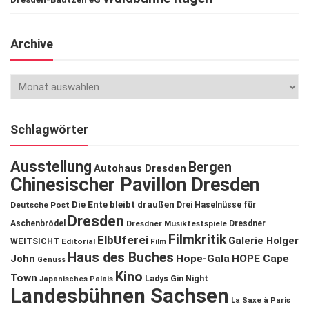
Archive
Schlagwörter
Ausstellung
Bergen
Autohaus Dresden
Chinesischer Pavillon Dresden
Die Ente bleibt draußen
Deutsche Post
Drei Haselnüsse für
Dresden
Aschenbrödel
Dresdner Musikfestspiele
Dresdner
Filmkritik
ElbUferei
Galerie Holger
WEITSICHT
Editorial
Film
Haus des Buches
John
Hope-Gala
HOPE Cape
Genuss
Kino
Town
Ladys Gin Night
Japanisches Palais
Landesbühnen Sachsen
La Saxe à Paris