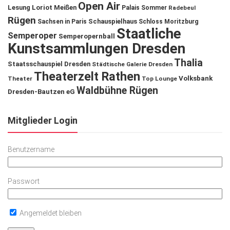
Open Air
Lesung
Loriot
Meißen
Palais Sommer
Radebeul
Rügen
Schauspielhaus
Sachsen in Paris
Schloss Moritzburg
Staatliche
Semperoper
Semperopernball
Kunstsammlungen Dresden
Thalia
Staatsschauspiel Dresden
Städtische Galerie Dresden
Theaterzelt Rathen
Volksbank
Theater
Top Lounge
Waldbühne Rügen
Dresden-Bautzen eG
Mitglieder Login
Benutzername
Passwort
Angemeldet bleiben