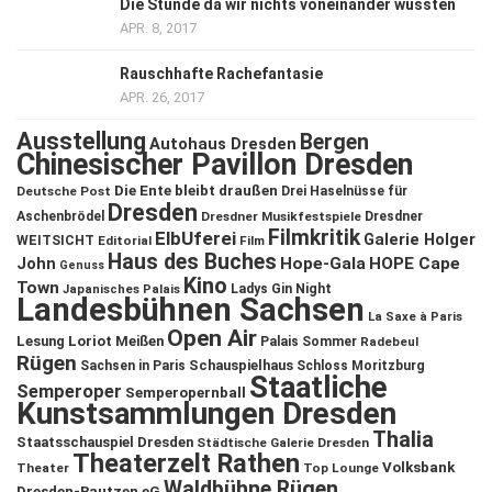
Die Stunde da wir nichts voneinander wussten
APR. 8, 2017
Rauschhafte Rachefantasie
APR. 26, 2017
Ausstellung
Bergen
Autohaus Dresden
Chinesischer Pavillon Dresden
Die Ente bleibt draußen
Deutsche Post
Drei Haselnüsse für
Dresden
Aschenbrödel
Dresdner Musikfestspiele
Dresdner
Filmkritik
ElbUferei
Galerie Holger
WEITSICHT
Editorial
Film
Haus des Buches
John
Hope-Gala
HOPE Cape
Genuss
Kino
Town
Ladys Gin Night
Japanisches Palais
Landesbühnen Sachsen
La Saxe à Paris
Open Air
Lesung
Loriot
Meißen
Palais Sommer
Radebeul
Rügen
Schauspielhaus
Sachsen in Paris
Schloss Moritzburg
Staatliche
Semperoper
Semperopernball
Kunstsammlungen Dresden
Thalia
Staatsschauspiel Dresden
Städtische Galerie Dresden
Theaterzelt Rathen
Volksbank
Theater
Top Lounge
Waldbühne Rügen
Dresden-Bautzen eG