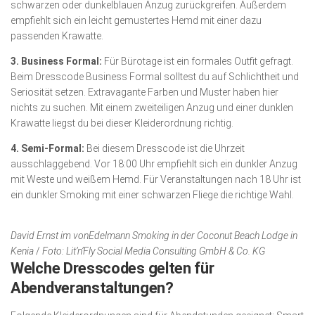
schwarzen oder dunkelblauen Anzug zurückgreifen. Außerdem
empfiehlt sich ein leicht gemustertes Hemd mit einer dazu
passenden Krawatte.
3. Business Formal:
Für Bürotage ist ein formales Outfit gefragt.
Beim Dresscode Business Formal solltest du auf Schlichtheit und
Seriosität setzen. Extravagante Farben und Muster haben hier
nichts zu suchen. Mit einem zweiteiligen Anzug und einer dunklen
Krawatte liegst du bei dieser Kleiderordnung richtig.
4. Semi-Formal:
Bei diesem Dresscode ist die Uhrzeit
ausschlaggebend. Vor 18:00 Uhr empfiehlt sich ein dunkler Anzug
mit Weste und weißem Hemd. Für Veranstaltungen nach 18 Uhr ist
ein dunkler Smoking mit einer schwarzen Fliege die richtige Wahl.
David Ernst im vonEdelmann Smoking in der Coconut Beach Lodge in
Kenia
/
Foto: Lit’n’Fly Social Media Consulting GmbH & Co. KG
Welche Dresscodes gelten für
Abendveranstaltungen?