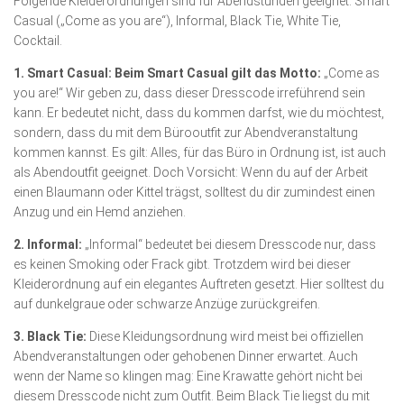
Folgende Kleiderordnungen sind für Abendstunden geeignet: Smart
Casual („Come as you are“), Informal, Black Tie, White Tie,
Cocktail.
1. Smart Casual: Beim Smart Casual gilt das Motto:
„Come as
you are!“ Wir geben zu, dass dieser Dresscode irreführend sein
kann. Er bedeutet nicht, dass du kommen darfst, wie du möchtest,
sondern, dass du mit dem Bürooutfit zur Abendveranstaltung
kommen kannst. Es gilt: Alles, für das Büro in Ordnung ist, ist auch
als Abendoutfit geeignet. Doch Vorsicht: Wenn du auf der Arbeit
einen Blaumann oder Kittel trägst, solltest du dir zumindest einen
Anzug und ein Hemd anziehen.
2. Informal:
„Informal“ bedeutet bei diesem Dresscode nur, dass
es keinen Smoking oder Frack gibt. Trotzdem wird bei dieser
Kleiderordnung auf ein elegantes Auftreten gesetzt. Hier solltest du
auf dunkelgraue oder schwarze Anzüge zurückgreifen.
3. Black Tie:
Diese Kleidungsordnung wird meist bei offiziellen
Abendveranstaltungen oder gehobenen Dinner erwartet. Auch
wenn der Name so klingen mag: Eine Krawatte gehört nicht bei
diesem Dresscode nicht zum Outfit. Beim Black Tie liegst du mit