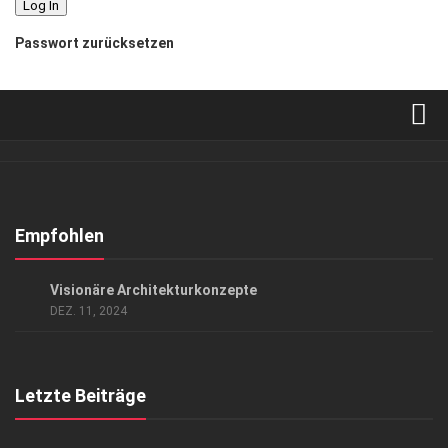
Passwort zurücksetzen
Verkaufsstellen
Abonnement
Kontakt, Impressum
Empfohlen
Datenschutzerklärung
KUNST & KULTUR
Visionäre Architekturkonzepte
AGB
DEZ. 11, 2024
Top Gesundheitsforum Dresden / Ostsachsen
Mediadaten
Letzte Beiträge