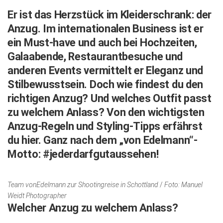
Er ist das Herzstück im Kleiderschrank: der
Kunst & Kultur
Anzug. Im internationalen Business ist er
Lifestyle
ein Must-have und auch bei Hochzeiten,
Ausflug & Reise
Galaabende, Restaurantbesuche und
anderen Events vermittelt er Eleganz und
Podcast
Stilbewusstsein. Doch wie findest du den
Top Branchen
richtigen Anzug? Und welches Outfit passt
SACHSEN IN PARIS
zu welchem Anlass? Von den wichtigsten
Anzug-Regeln und Styling-Tipps erfährst
du hier. Ganz nach dem „von Edelmann“-
Motto: #jederdarfgutaussehen!
Team vonEdelmann zur Shootingreise in Schottland
/
Foto: Manuel
Weidt Photographer
Welcher Anzug zu welchem Anlass?