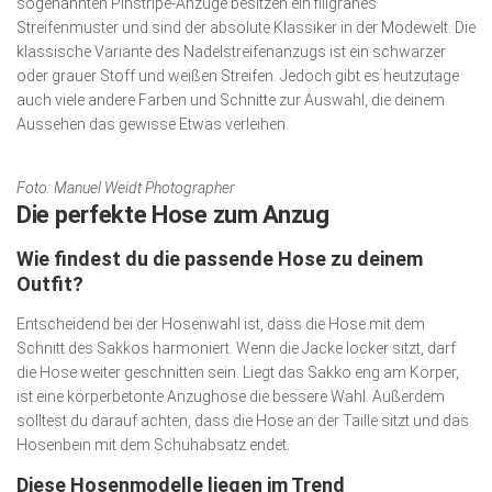
sogenannten Pinstripe-Anzüge besitzen ein filigranes
Streifenmuster und sind der absolute Klassiker in der Modewelt. Die
klassische Variante des Nadelstreifenanzugs ist ein schwarzer
oder grauer Stoff und weißen Streifen. Jedoch gibt es heutzutage
auch viele andere Farben und Schnitte zur Auswahl, die deinem
Aussehen das gewisse Etwas verleihen.
Foto: Manuel Weidt Photographer
Die perfekte Hose zum Anzug
Wie findest du die passende Hose zu deinem
Outfit?
Entscheidend bei der Hosenwahl ist, dass die Hose mit dem
Schnitt des Sakkos harmoniert. Wenn die Jacke locker sitzt, darf
die Hose weiter geschnitten sein. Liegt das Sakko eng am Körper,
ist eine körperbetonte Anzughose die bessere Wahl. Außerdem
solltest du darauf achten, dass die Hose an der Taille sitzt und das
Hosenbein mit dem Schuhabsatz endet.
Diese Hosenmodelle liegen im Trend