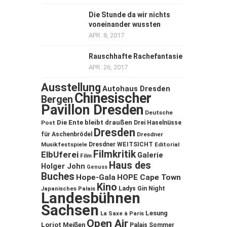
Die Stunde da wir nichts
voneinander wussten
APR. 8, 2017
Rauschhafte Rachefantasie
APR. 26, 2017
Ausstellung
Autohaus Dresden
Chinesischer
Bergen
Pavillon Dresden
Deutsche
Die Ente bleibt draußen
Post
Drei Haselnüsse
Dresden
für Aschenbrödel
Dresdner
Musikfestspiele
Dresdner WEITSICHT
Editorial
Filmkritik
ElbUferei
Galerie
Film
Haus des
Holger John
Genuss
Buches
Hope-Gala
HOPE Cape Town
Kino
Ladys Gin Night
Japanisches Palais
Landesbühnen
Sachsen
Lesung
La Saxe à Paris
Open Air
Loriot
Meißen
Palais Sommer