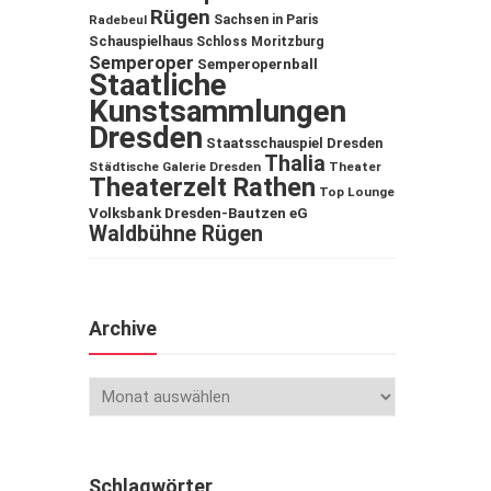
Rügen
Sachsen in Paris
Radebeul
Schauspielhaus
Schloss Moritzburg
Semperoper
Semperopernball
Staatliche
Kunstsammlungen
Dresden
Staatsschauspiel Dresden
Thalia
Städtische Galerie Dresden
Theater
Theaterzelt Rathen
Top Lounge
Volksbank Dresden-Bautzen eG
Waldbühne Rügen
Archive
Schlagwörter