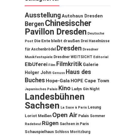
Ausstellung
Autohaus Dresden
Chinesischer
Bergen
Pavillon Dresden
Deutsche
Die Ente bleibt draußen
Post
Drei Haselnüsse
Dresden
für Aschenbrödel
Dresdner
Musikfestspiele
Dresdner WEITSICHT
Editorial
Filmkritik
ElbUferei
Galerie
Film
Haus des
Holger John
Genuss
Buches
Hope-Gala
HOPE Cape Town
Kino
Ladys Gin Night
Japanisches Palais
Landesbühnen
Sachsen
Lesung
La Saxe à Paris
Open Air
Loriot
Meißen
Palais Sommer
Rügen
Sachsen in Paris
Radebeul
Schauspielhaus
Schloss Moritzburg