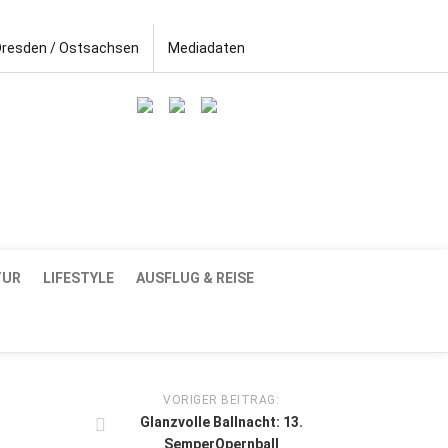
Dresden / Ostsachsen
Mediadaten
TUR
LIFESTYLE
AUSFLUG & REISE
VORIGER BEITRAG:
Glanzvolle Ballnacht: 13.
SemperOpernball