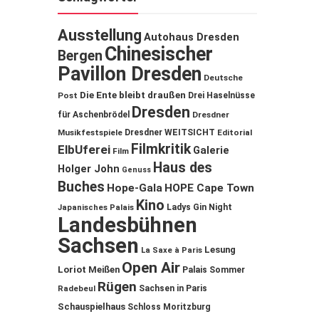
Ausstellung
Autohaus Dresden
Chinesischer
Bergen
Pavillon Dresden
Deutsche
Die Ente bleibt draußen
Post
Drei Haselnüsse
Dresden
für Aschenbrödel
Dresdner
Musikfestspiele
Dresdner WEITSICHT
Editorial
Filmkritik
ElbUferei
Galerie
Film
Haus des
Holger John
Genuss
Buches
Hope-Gala
HOPE Cape Town
Kino
Ladys Gin Night
Japanisches Palais
Landesbühnen
Sachsen
Lesung
La Saxe à Paris
Open Air
Loriot
Meißen
Palais Sommer
Rügen
Sachsen in Paris
Radebeul
Schauspielhaus
Schloss Moritzburg