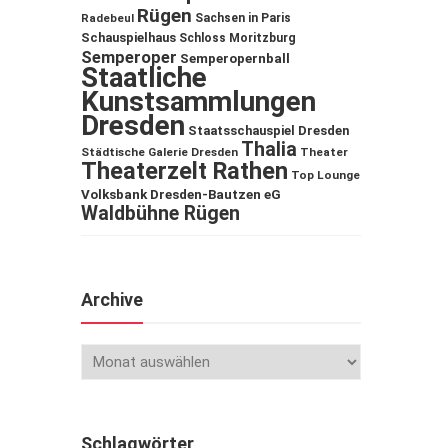
Rügen
Sachsen in Paris
Radebeul
Schauspielhaus
Schloss Moritzburg
Semperoper
Semperopernball
Staatliche
Kunstsammlungen
Dresden
Staatsschauspiel Dresden
Thalia
Städtische Galerie Dresden
Theater
Theaterzelt Rathen
Top Lounge
Volksbank Dresden-Bautzen eG
Waldbühne Rügen
Archive
Schlagwörter