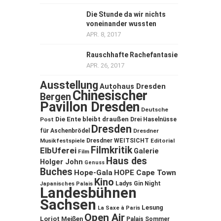
Die Stunde da wir nichts
voneinander wussten
APR. 8, 2017
Rauschhafte Rachefantasie
APR. 26, 2017
Ausstellung
Autohaus Dresden
Chinesischer
Bergen
Pavillon Dresden
Deutsche
Die Ente bleibt draußen
Post
Drei Haselnüsse
Dresden
für Aschenbrödel
Dresdner
Musikfestspiele
Dresdner WEITSICHT
Editorial
Filmkritik
ElbUferei
Galerie
Film
Haus des
Holger John
Genuss
Buches
Hope-Gala
HOPE Cape Town
Kino
Ladys Gin Night
Japanisches Palais
Landesbühnen
Sachsen
Lesung
La Saxe à Paris
Open Air
Loriot
Meißen
Palais Sommer