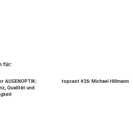
 für:
lor AUGENOPTIK:
topcast #26: Michael Hillmann
z, Qualität und
igkeit