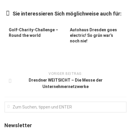
Kunst & Kultur
Sie interessieren Sich möglichweise auch für:
Lifestyle
Ausflug & Reise
Golf-Charity-Challenge –
Autohaus Dresden goes
Round the world
electric! So grün war’s
Podcast
noch nie!
Top Branchen
SACHSEN IN PARIS
VORIGER BEITRAG:
Dresdner WEITSICHT – Die Messe der
Unternehmernetzwerke
Newsletter