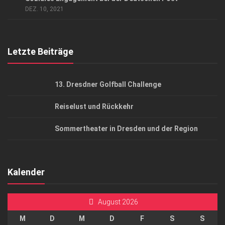
AGB
DEZ. 10, 2021
Top Gesundheitsforum Dresden / Ostsachsen
Mediadaten
Letzte Beiträge
13. Dresdner Golfball Challenge
Reiselust und Rückkehr
Sommertheater in Dresden und der Region
Kalender
August 2026
M
D
M
D
F
S
S