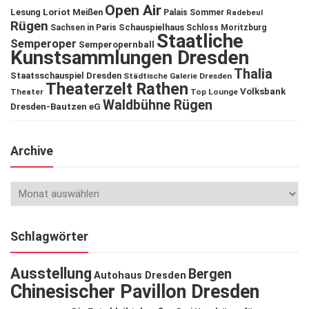
Open Air
Lesung
Loriot
Meißen
Palais Sommer
Radebeul
Rügen
Schauspielhaus
Sachsen in Paris
Schloss Moritzburg
Staatliche
Semperoper
Semperopernball
Kunstsammlungen Dresden
Thalia
Staatsschauspiel Dresden
Städtische Galerie Dresden
Theaterzelt Rathen
Volksbank
Theater
Top Lounge
Waldbühne Rügen
Dresden-Bautzen eG
Archive
Schlagwörter
Ausstellung
Bergen
Autohaus Dresden
Chinesischer Pavillon Dresden