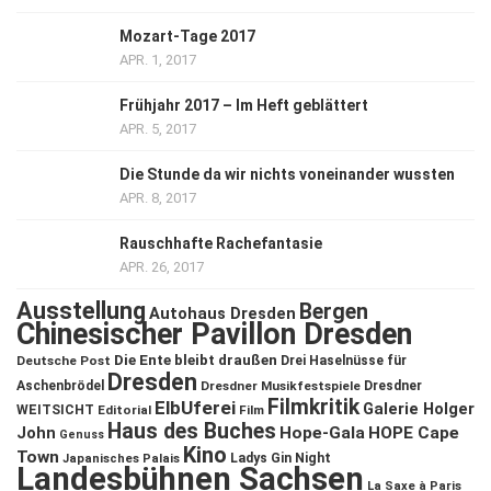
Mozart-Tage 2017
APR. 1, 2017
Frühjahr 2017 – Im Heft geblättert
APR. 5, 2017
Die Stunde da wir nichts voneinander wussten
APR. 8, 2017
Rauschhafte Rachefantasie
APR. 26, 2017
Ausstellung
Bergen
Autohaus Dresden
Chinesischer Pavillon Dresden
Die Ente bleibt draußen
Deutsche Post
Drei Haselnüsse für
Dresden
Aschenbrödel
Dresdner Musikfestspiele
Dresdner
Filmkritik
ElbUferei
Galerie Holger
WEITSICHT
Editorial
Film
Haus des Buches
John
Hope-Gala
HOPE Cape
Genuss
Kino
Town
Ladys Gin Night
Japanisches Palais
Landesbühnen Sachsen
La Saxe à Paris