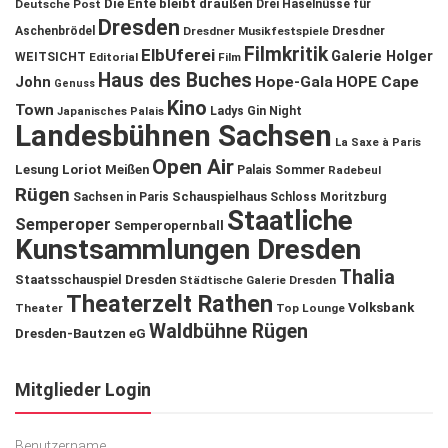
Die Ente bleibt draußen
Deutsche Post
Drei Haselnüsse für
Dresden
Aschenbrödel
Dresdner Musikfestspiele
Dresdner
Filmkritik
ElbUferei
Galerie Holger
WEITSICHT
Editorial
Film
Haus des Buches
John
Hope-Gala
HOPE Cape
Genuss
Kino
Town
Ladys Gin Night
Japanisches Palais
Landesbühnen Sachsen
La Saxe à Paris
Open Air
Lesung
Loriot
Meißen
Palais Sommer
Radebeul
Rügen
Schauspielhaus
Sachsen in Paris
Schloss Moritzburg
Staatliche
Semperoper
Semperopernball
Kunstsammlungen Dresden
Thalia
Staatsschauspiel Dresden
Städtische Galerie Dresden
Theaterzelt Rathen
Volksbank
Theater
Top Lounge
Waldbühne Rügen
Dresden-Bautzen eG
Mitglieder Login
Benutzername