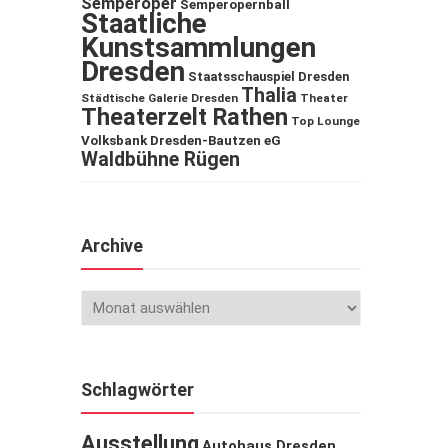
Semperoper
Semperopernball
Staatliche
Kunstsammlungen
Dresden
Staatsschauspiel Dresden
Thalia
Städtische Galerie Dresden
Theater
Theaterzelt Rathen
Top Lounge
Volksbank Dresden-Bautzen eG
Waldbühne Rügen
Archive
Schlagwörter
Ausstellung
Autohaus Dresden