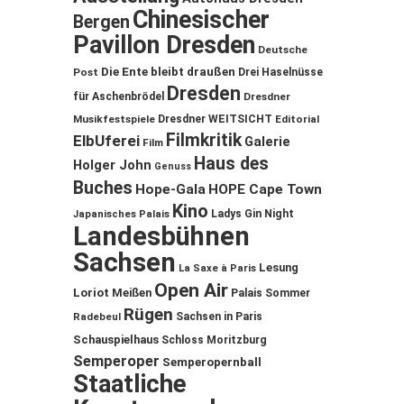
Chinesischer
Bergen
Pavillon Dresden
Deutsche
Die Ente bleibt draußen
Post
Drei Haselnüsse
Dresden
für Aschenbrödel
Dresdner
Musikfestspiele
Dresdner WEITSICHT
Editorial
Filmkritik
ElbUferei
Galerie
Film
Haus des
Holger John
Genuss
Buches
Hope-Gala
HOPE Cape Town
Kino
Ladys Gin Night
Japanisches Palais
Landesbühnen
Sachsen
Lesung
La Saxe à Paris
Open Air
Loriot
Meißen
Palais Sommer
Rügen
Sachsen in Paris
Radebeul
Schauspielhaus
Schloss Moritzburg
Semperoper
Semperopernball
Staatliche