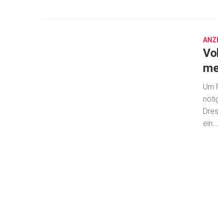
OKT.
15,
2020
ANZ
Vo
me
Um P
nöti
Dres
ein...