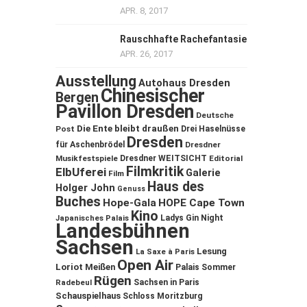
APR. 8, 2017
Rauschhafte Rachefantasie
APR. 26, 2017
Ausstellung
Autohaus Dresden
Chinesischer
Bergen
Pavillon Dresden
Deutsche
Die Ente bleibt draußen
Post
Drei Haselnüsse
Dresden
für Aschenbrödel
Dresdner
Musikfestspiele
Dresdner WEITSICHT
Editorial
Filmkritik
ElbUferei
Galerie
Film
Haus des
Holger John
Genuss
Buches
Hope-Gala
HOPE Cape Town
Kino
Ladys Gin Night
Japanisches Palais
Landesbühnen
Sachsen
Lesung
La Saxe à Paris
Open Air
Loriot
Meißen
Palais Sommer
Rügen
Sachsen in Paris
Radebeul
Schauspielhaus
Schloss Moritzburg