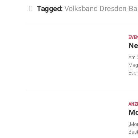
Tagged:
Volksband Dresden-Ba
JAN.
28,
2026
EVE
Ne
Am 2
Maga
Esch
DEZ.
12,
2024
ANZ
Mo
„Mon
Baut