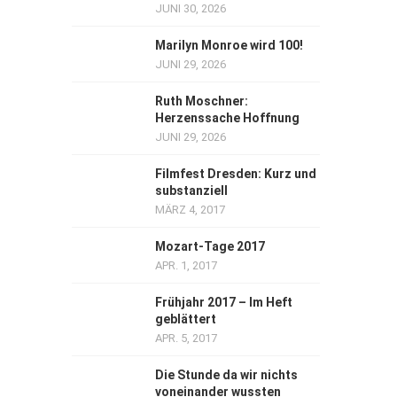
JUNI 30, 2026
Marilyn Monroe wird 100!
JUNI 29, 2026
Ruth Moschner:
Herzenssache Hoffnung
JUNI 29, 2026
Filmfest Dresden: Kurz und
substanziell
MÄRZ 4, 2017
Mozart-Tage 2017
APR. 1, 2017
Frühjahr 2017 – Im Heft
geblättert
APR. 5, 2017
Die Stunde da wir nichts
voneinander wussten