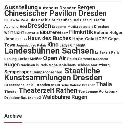
Ausstellung
Bergen
Autohaus Dresden
Chinesischer Pavillon Dresden
Die Ente bleibt draußen
Deutsche Post
Drei Haselnüsse für
Dresden
Aschenbrödel
Dresdner Musikfestspiele
Dresdner
Filmkritik
ElbUferei
Galerie Holger
WEITSICHT
Editorial
Film
Haus des Buches
John
Hope-Gala
HOPE Cape
Genuss
Kino
Town
Ladys Gin Night
Japanisches Palais
Landesbühnen Sachsen
La Saxe à Paris
Open Air
Lesung
Loriot
Meißen
Palais Sommer
Radebeul
Rügen
Schauspielhaus
Sachsen in Paris
Schloss Moritzburg
Staatliche
Semperoper
Semperopernball
Kunstsammlungen Dresden
Thalia
Staatsschauspiel Dresden
Städtische Galerie Dresden
Theaterzelt Rathen
Volksbank
Theater
Top Lounge
Waldbühne Rügen
Dresden-Bautzen eG
Archive