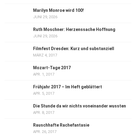
Marilyn Monroe wird 100!
JUNI 29, 2026
Ruth Moschner: Herzenssache Hoffnung
JUNI 29, 2026
Filmfest Dresden: Kurz und substanziell
MÄRZ 4, 2017
Mozart-Tage 2017
APR. 1, 2017
Frühjahr 2017 – Im Heft geblättert
APR. 5, 2017
Die Stunde da wir nichts voneinander wussten
APR. 8, 2017
Rauschhafte Rachefantasie
APR. 26, 2017