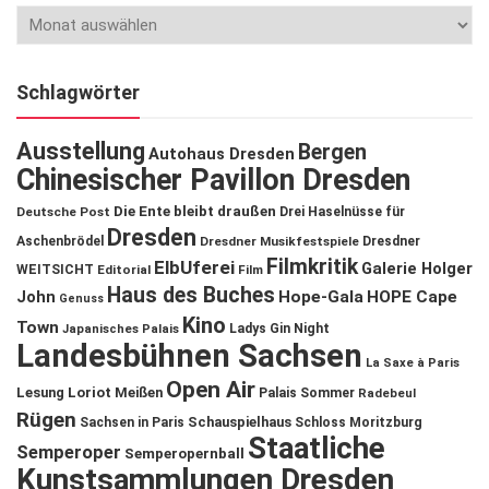
Schlagwörter
Ausstellung
Bergen
Autohaus Dresden
Chinesischer Pavillon Dresden
Die Ente bleibt draußen
Deutsche Post
Drei Haselnüsse für
Dresden
Aschenbrödel
Dresdner Musikfestspiele
Dresdner
Filmkritik
ElbUferei
Galerie Holger
WEITSICHT
Editorial
Film
Haus des Buches
John
Hope-Gala
HOPE Cape
Genuss
Kino
Town
Ladys Gin Night
Japanisches Palais
Landesbühnen Sachsen
La Saxe à Paris
Open Air
Lesung
Loriot
Meißen
Palais Sommer
Radebeul
Rügen
Schauspielhaus
Sachsen in Paris
Schloss Moritzburg
Staatliche
Semperoper
Semperopernball
Kunstsammlungen Dresden