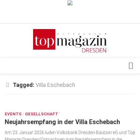
Verkaufsstellen
Abonnement
Kontakt, Impressum
Datenschutzerklärung
AGB
Architektur & Design
Tagged:
Villa Eschebach
Top Gesundheitsforum Dresden / Ostsachsen
Events
Mediadaten
JAN. 28, 2026
Genuss
EVENTS
Geschäft
/
GESELLSCHAFT
Neujahrsempfang in der Villa Eschebach
gesund & schön
Am 23. Januar 2026 luden Volksbank Dresden-Bautzen eG und Top
Gesellschaft
Magazin Dresden/Ostsachsen zum Neujahrsempfang in die