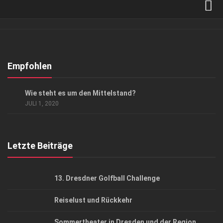
Verkaufsstellen
Abonnement
Kontakt, Impressum
Empfohlen
Datenschutzerklärung
ANZEIGE
/
GESCHÄFT
Wie steht es um den Mittelstand?
AGB
JULI 1, 2020
Top Gesundheitsforum Dresden / Ostsachsen
Mediadaten
Letzte Beiträge
13. Dresdner Golfball Challenge
Reiselust und Rückkehr
Sommertheater in Dresden und der Region