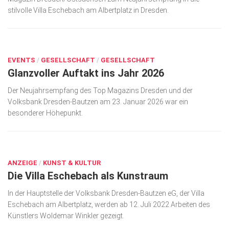
stilvolle Villa Eschebach am Albertplatz in Dresden.
Kunst & Kultur
Lifestyle
JAN. 26, 2026
Ausflug & Reise
EVENTS
/
GESELLSCHAFT
/
GESELLSCHAFT
Glanzvoller Auftakt ins Jahr 2026
Podcast
Top Branchen
Der Neujahrsempfang des Top Magazins Dresden und der
Volksbank Dresden-Bautzen am 23. Januar 2026 war ein
SACHSEN IN PARIS
besonderer Höhepunkt.
JUNI 30, 2022
ANZEIGE
/
KUNST & KULTUR
Die Villa Eschebach als Kunstraum
In der Hauptstelle der Volksbank Dresden-Bautzen eG, der Villa
Eschebach am Albertplatz, werden ab 12. Juli 2022 Arbeiten des
Künstlers Woldemar Winkler gezeigt.