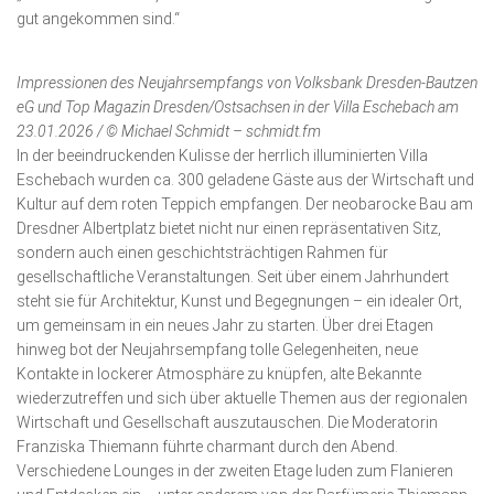
gut angekommen sind.“
Impressionen des Neujahrsempfangs von Volksbank Dresden-Bautzen
eG und Top Magazin Dresden/Ostsachsen in der Villa Eschebach am
23.01.2026 / © Michael Schmidt – schmidt.fm
In der beeindruckenden Kulisse der herrlich illuminierten Villa
Eschebach wurden ca. 300 geladene Gäste aus der Wirtschaft und
Kultur auf dem roten Teppich empfangen. Der neobarocke Bau am
Dresdner Albertplatz bietet nicht nur einen repräsentativen Sitz,
sondern auch einen geschichtsträchtigen Rahmen für
gesellschaftliche Veranstaltungen. Seit über einem Jahrhundert
steht sie für Architektur, Kunst und Begegnungen – ein idealer Ort,
um gemeinsam in ein neues Jahr zu starten. Über drei Etagen
hinweg bot der Neujahrsempfang tolle Gelegenheiten, neue
Kontakte in lockerer Atmosphäre zu knüpfen, alte Bekannte
wiederzutreffen und sich über aktuelle Themen aus der regionalen
Wirtschaft und Gesell­schaft auszutauschen. Die Moderatorin
Franziska Thiemann führte charmant durch den Abend.
Verschiedene Lounges in der zweiten Etage luden zum Flanieren