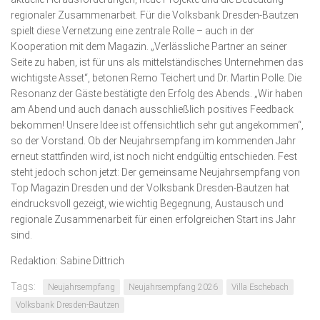
regionaler Zusammenarbeit. Für die Volksbank Dresden-Bautzen
spielt diese Vernetzung eine zentrale Rolle – auch in der
Kooperation mit dem Magazin. „Verläss­liche Partner an seiner
Seite zu haben, ist für uns als mittelständisches Unternehmen das
wichtigste Asset“, betonen Remo Teichert und Dr. Martin Polle. Die
Resonanz der Gäste bestätigte den Erfolg des Abends. „Wir haben
am Abend und auch danach ausschließlich positives Feedback
bekommen! Unsere Idee ist offensichtlich sehr gut angekommen“,
so der Vorstand. Ob der Neujahrsempfang im kommenden Jahr
erneut stattfinden wird, ist noch nicht endgültig entschieden. Fest
steht jedoch schon jetzt: Der gemeinsame Neu­jahrs­empfang von
Top Magazin Dresden und der Volksbank Dresden-Bautzen hat
eindrucksvoll gezeigt, wie wichtig Begegnung, Austausch und
regionale Zusammenarbeit für einen erfolgreichen Start ins Jahr
sind.
Redaktion: Sabine Dittrich
Tags:
Neujahrsempfang
Neujahrsempfang 2026
Villa Eschebach
Volksbank Dresden-Bautzen