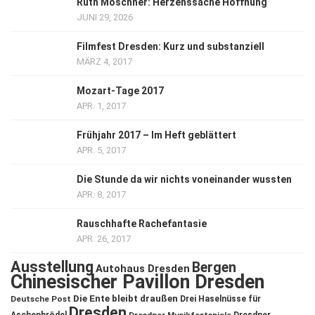
Ruth Moschner: Herzenssache Hoffnung
JUNI 29, 2026
Filmfest Dresden: Kurz und substanziell
MÄRZ 4, 2017
Mozart-Tage 2017
APR. 1, 2017
Frühjahr 2017 – Im Heft geblättert
APR. 5, 2017
Die Stunde da wir nichts voneinander wussten
APR. 8, 2017
Rauschhafte Rachefantasie
APR. 26, 2017
Ausstellung
Bergen
Autohaus Dresden
Chinesischer Pavillon Dresden
Die Ente bleibt draußen
Deutsche Post
Drei Haselnüsse für
Dresden