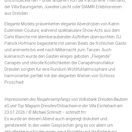
und Entdecken ein – unter anderem von der Parfümerie Thiemann,
der Villa Baumgarten, Juwelier Leicht oder DIAMIR Erlebnisreisen
aus Dresden.
Elegante Models präsentierten elegante Abendroben von Katrin
Eulenstein Couture, während spektakuläre Show-Acts aus dem
Carte Blanche mit atemberaubenden Auftritten überraschten. DJ
Patrick Hofmann begeisterte mit seinen Beats die fröhlichen Gäste
und animierte bis weit nach Mitternacht zum Tanzen. Auch
kulinarisch wurde den Gästen einiges geboten: „Fliegende“
Canapés und stilvolle Köstlichkeiten der Canapé­manufaktur
Dresden sorgten für eine Rundum-Wohlfühl­atmosphäre und
harmonierten perfekt mit den eleganten Weinen von Schloss
Proschwit
Impressionen des Neujahrsempfangs von Volksbank Dresden-Bautzen
eG und Top Magazin Dresden/Ostsachsen in der Villa Eschebach am
23.01.2026 / © Michael Schmidt – schmidt.fm
Es wurde an diesem Abend auch angeregt diskutiert und
genetzwerkt. In den vielen Gesprächen ging es vor allem um
aktuelle Herausforderungen, neue Projekte und die Be­deutung