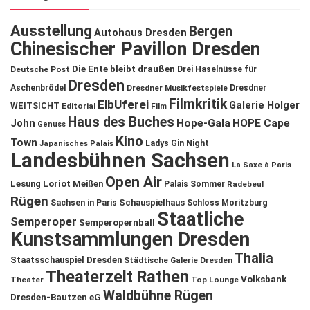
Ausstellung
Bergen
Autohaus Dresden
Chinesischer Pavillon Dresden
Die Ente bleibt draußen
Deutsche Post
Drei Haselnüsse für
Dresden
Aschenbrödel
Dresdner Musikfestspiele
Dresdner
Filmkritik
ElbUferei
Galerie Holger
WEITSICHT
Editorial
Film
Haus des Buches
John
Hope-Gala
HOPE Cape
Genuss
Kino
Town
Ladys Gin Night
Japanisches Palais
Landesbühnen Sachsen
La Saxe à Paris
Open Air
Lesung
Loriot
Meißen
Palais Sommer
Radebeul
Rügen
Schauspielhaus
Sachsen in Paris
Schloss Moritzburg
Staatliche
Semperoper
Semperopernball
Kunstsammlungen Dresden
Thalia
Staatsschauspiel Dresden
Städtische Galerie Dresden
Theaterzelt Rathen
Volksbank
Theater
Top Lounge
Waldbühne Rügen
Dresden-Bautzen eG