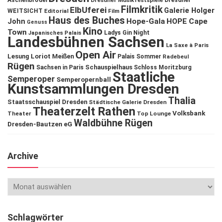
Aschenbrödel
Dresdner Musikfestspiele
Dresdner
Filmkritik
ElbUferei
Galerie Holger
WEITSICHT
Editorial
Film
Haus des Buches
John
Hope-Gala
HOPE Cape
Genuss
Kino
Town
Ladys Gin Night
Japanisches Palais
Landesbühnen Sachsen
La Saxe à Paris
Open Air
Lesung
Loriot
Meißen
Palais Sommer
Radebeul
Rügen
Schauspielhaus
Sachsen in Paris
Schloss Moritzburg
Staatliche
Semperoper
Semperopernball
Kunstsammlungen Dresden
Thalia
Staatsschauspiel Dresden
Städtische Galerie Dresden
Theaterzelt Rathen
Volksbank
Theater
Top Lounge
Waldbühne Rügen
Dresden-Bautzen eG
Archive
Schlagwörter