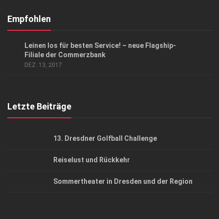
Kontakt, Impressum
Empfohlen
Datenschutzerklärung
ANZEIGE
/
GESCHÄFT
Leinen los für besten Service! – neue Flagship-
AGB
Filiale der Commerzbank
DEZ. 13, 2017
Top Gesundheitsforum Dresden / Ostsachsen
Mediadaten
Letzte Beiträge
13. Dresdner Golfball Challenge
Reiselust und Rückkehr
Sommertheater in Dresden und der Region