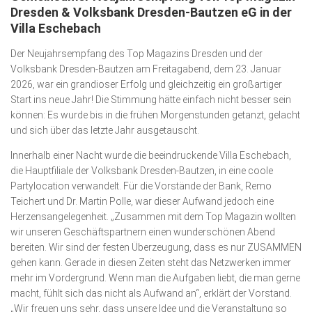
Dresden & Volksbank Dresden-Bautzen eG in der
Kunst & Kultur
Villa Eschebach
Lifestyle
Der Neujahrsempfang des Top Magazins Dresden und der
Volksbank Dresden-Bautzen am Freitagabend, dem 23. Januar
Ausflug & Reise
2026, war ein grandioser Erfolg und gleichzeitig ein großartiger
Podcast
Start ins neue Jahr! Die Stimmung hätte einfach nicht besser sein
können: Es wurde bis in die frühen Morgenstunden getanzt, gelacht
Top Branchen
und sich über das letzte Jahr ausgetauscht.
SACHSEN IN PARIS
Innerhalb einer Nacht wurde die beeindruckende Villa Eschebach,
die Hauptfiliale der Volksbank Dresden-Bautzen, in eine coole
Partylocation verwandelt. Für die Vorstände der Bank, Remo
Teichert und Dr. Martin Polle, war dieser Aufwand jedoch eine
Herzensangelegenheit. „Zusammen mit dem Top Magazin wollten
wir unseren Geschäftspartnern einen wunderschönen Abend
bereiten. Wir sind der festen Überzeugung, dass es nur ZUSAMMEN
gehen kann. Gerade in diesen Zeiten steht das Netz­werken immer
mehr im Vordergrund. Wenn man die Aufgaben liebt, die man gerne
macht, fühlt sich das nicht als Aufwand an“, erklärt der Vorstand.
„Wir freuen uns sehr, dass unsere Idee und die Veranstaltung so