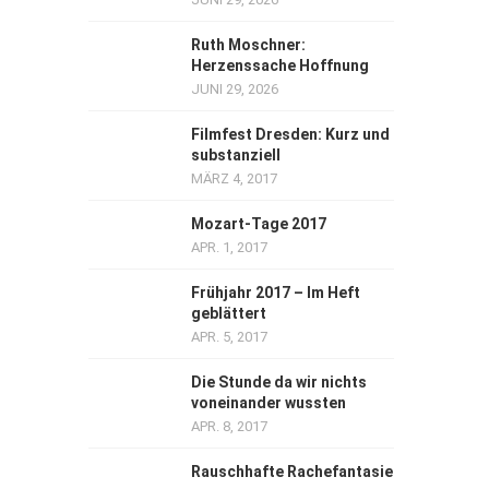
Ruth Moschner:
Herzenssache Hoffnung
JUNI 29, 2026
Filmfest Dresden: Kurz und
substanziell
MÄRZ 4, 2017
Mozart-Tage 2017
APR. 1, 2017
Frühjahr 2017 – Im Heft
geblättert
APR. 5, 2017
Die Stunde da wir nichts
voneinander wussten
APR. 8, 2017
Rauschhafte Rachefantasie