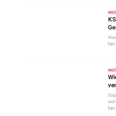
29,
2023
ANZ
KS
Ge
Was 
Dipl
DEZ.
8,
2022
ANZ
Wi
ve
Soge
und 
Dipl
OKT.