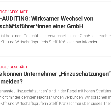
EIGE
/
GESCHÄFT
-AUDITING: Wirksamer Wechsel von
schäftsführer*innen einer GmbH
ist bei einem Geschäftsführerwechsel in einer GmbH zu beacht
.-Kffr. und Wirtschafts­prüferin Steffi Krätzschmar informiert.
EIGE
/
GESCHÄFT
e können Unternehmer „Hinzuschätzungen”
rmeiden?
nannte „Hinzuschät­zun­gen” sind in der Regel mit hohen Strafzin
nicht minder geringen Nach­zahlungen verbunden. Wir sprachen m
.-Kffr. und Wirtschaftsprüferin Steffi Krätzschmar über dieses The