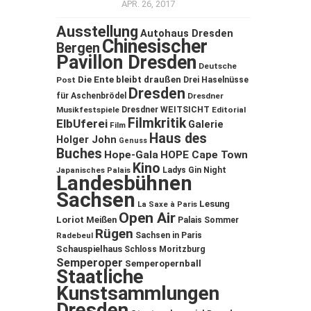
APR. 26, 2017
Ausstellung
Autohaus Dresden
Chinesischer
Bergen
Pavillon Dresden
Deutsche
Die Ente bleibt draußen
Post
Drei Haselnüsse
Dresden
für Aschenbrödel
Dresdner
Musikfestspiele
Dresdner WEITSICHT
Editorial
Filmkritik
ElbUferei
Galerie
Film
Haus des
Holger John
Genuss
Buches
Hope-Gala
HOPE Cape Town
Kino
Ladys Gin Night
Japanisches Palais
Landesbühnen
Sachsen
Lesung
La Saxe à Paris
Open Air
Loriot
Meißen
Palais Sommer
Rügen
Sachsen in Paris
Radebeul
Schauspielhaus
Schloss Moritzburg
Semperoper
Semperopernball
Staatliche
Kunstsammlungen
Dresden