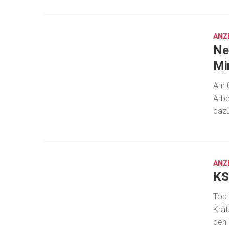
13,
2022
ANZ
Ne
Mi
Am 0
Arbe
dazu
JUNI
28,
2022
ANZ
KS
Top 
Krät
den 