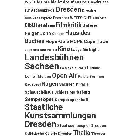
Die Ente bleibt draußen
Post
Drei Haselnüsse
Dresden
für Aschenbrödel
Dresdner
Musikfestspiele
Dresdner WEITSICHT
Editorial
Filmkritik
ElbUferei
Galerie
Film
Haus des
Holger John
Genuss
Buches
Hope-Gala
HOPE Cape Town
Kino
Ladys Gin Night
Japanisches Palais
Landesbühnen
Sachsen
Lesung
La Saxe à Paris
Open Air
Loriot
Meißen
Palais Sommer
Rügen
Sachsen in Paris
Radebeul
Schauspielhaus
Schloss Moritzburg
Semperoper
Semperopernball
Staatliche
Kunstsammlungen
Dresden
Staatsschauspiel Dresden
Thalia
Städtische Galerie Dresden
Theater