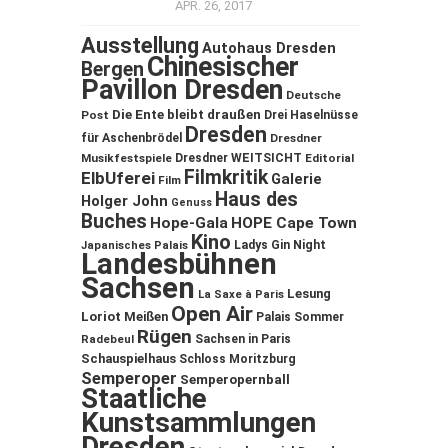
APR. 26, 2017
Ausstellung
Autohaus Dresden
Chinesischer
Bergen
Pavillon Dresden
Deutsche
Die Ente bleibt draußen
Post
Drei Haselnüsse
Dresden
für Aschenbrödel
Dresdner
Musikfestspiele
Dresdner WEITSICHT
Editorial
Filmkritik
ElbUferei
Galerie
Film
Haus des
Holger John
Genuss
Buches
Hope-Gala
HOPE Cape Town
Kino
Ladys Gin Night
Japanisches Palais
Landesbühnen
Sachsen
Lesung
La Saxe à Paris
Open Air
Loriot
Meißen
Palais Sommer
Rügen
Sachsen in Paris
Radebeul
Schauspielhaus
Schloss Moritzburg
Semperoper
Semperopernball
Staatliche
Kunstsammlungen
Dresden