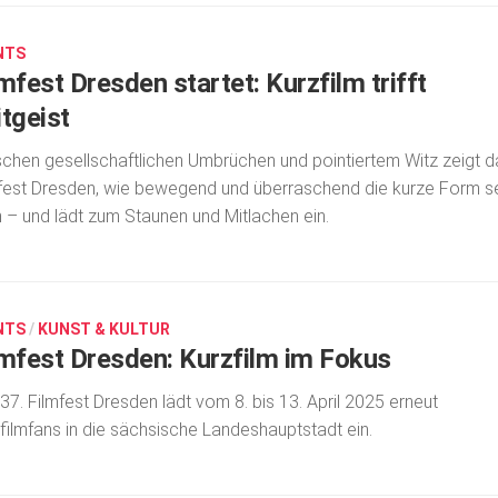
NTS
mfest Dresden startet: Kurzfilm trifft
itgeist
chen gesellschaftlichen Umbrüchen und pointiertem Witz zeigt d
fest Dresden, wie bewegend und überraschend die kurze Form s
 – und lädt zum Staunen und Mitlachen ein.
NTS
/
KUNST & KULTUR
lmfest Dresden: Kurzfilm im Fokus
37. Filmfest Dresden lädt vom 8. bis 13. April 2025 erneut
filmfans in die sächsische Lan­des­­hauptstadt ein.