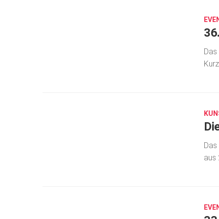
2024
EVE
36
Das 
Kurz
MÄRZ
29,
2023
KUN
Di
Das 
aus 
JULI
1,
2021
EVE