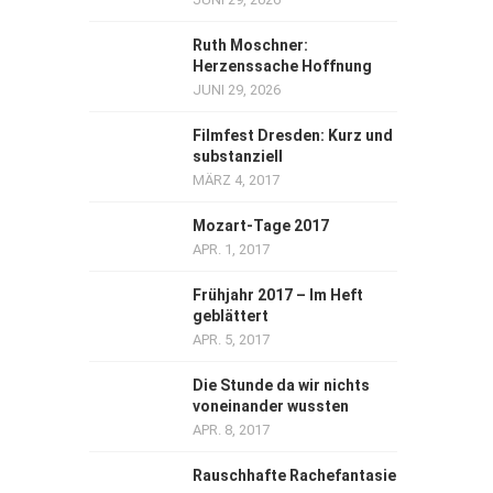
Ruth Moschner:
Herzenssache Hoffnung
JUNI 29, 2026
Filmfest Dresden: Kurz und
substanziell
MÄRZ 4, 2017
Mozart-Tage 2017
APR. 1, 2017
Frühjahr 2017 – Im Heft
geblättert
APR. 5, 2017
Die Stunde da wir nichts
voneinander wussten
APR. 8, 2017
Rauschhafte Rachefantasie