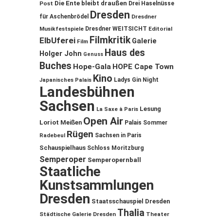
Die Ente bleibt draußen
Post
Drei Haselnüsse
Dresden
für Aschenbrödel
Dresdner
Musikfestspiele
Dresdner WEITSICHT
Editorial
Filmkritik
ElbUferei
Galerie
Film
Haus des
Holger John
Genuss
Buches
Hope-Gala
HOPE Cape Town
Kino
Ladys Gin Night
Japanisches Palais
Landesbühnen
Sachsen
Lesung
La Saxe à Paris
Open Air
Loriot
Meißen
Palais Sommer
Rügen
Sachsen in Paris
Radebeul
Schauspielhaus
Schloss Moritzburg
Semperoper
Semperopernball
Staatliche
Kunstsammlungen
Dresden
Staatsschauspiel Dresden
Thalia
Städtische Galerie Dresden
Theater