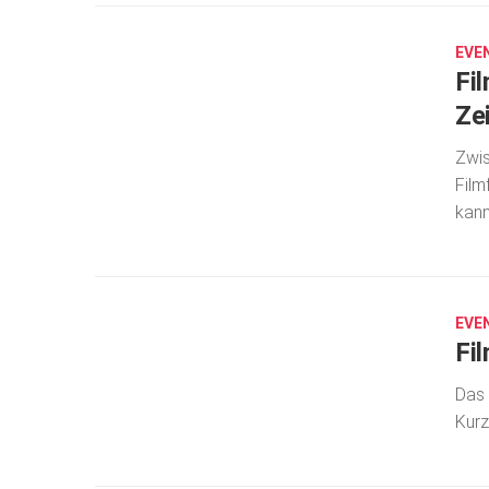
14,
2026
EVE
Fil
Ze
Zwis
Film
kann
MÄRZ
25,
2025
EVE
Fi
Das 
Kurz
APR.
16,