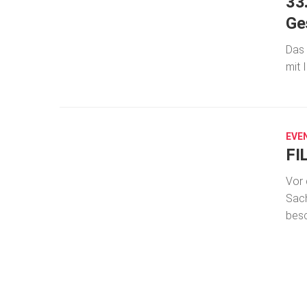
33
Ge
Das 
mit 
FEB.
15,
2021
EVE
FI
Vor 
Sach
besc