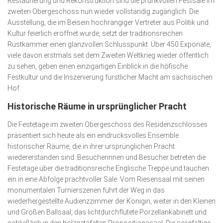
Restaurierung und Rekonstruktion sind die prunkvollen Festsäle im
zweiten Obergeschoss nun wieder vollständig zugänglich. Die
Ausstellung, die im Beisein hochrangiger Vertreter aus Politik und
Kultur feierlich eröffnet wurde, setzt der traditionsreichen
Rüstkammer einen glanzvollen Schlusspunkt. Über 450 Exponate,
viele davon erstmals seit dem Zweiten Weltkrieg wieder öffentlich
zu sehen, geben einen einzigartigen Einblick in die höfische
Festkultur und die Inszenierung fürstlicher Macht am sächsischen
Hof.
Historische Räume in ursprünglicher Pracht
Die Festetage im zweiten Obergeschoss des Residenzschlosses
präsentiert sich heute als ein eindrucksvolles Ensemble
historischer Räume, die in ihrer ursprünglichen Pracht
wiedererstanden sind. Besucherinnen und Besucher betreten die
Festetage über die traditionsreiche Englische Treppe und tauchen
ein in eine Abfolge prachtvoller Säle: Vom Riesensaal mit seinen
mo­nu­mentalen Turnierszenen führt der Weg in das
wiederhergestellte Audienzzimmer der Königin, weiter in den Kleinen
und Großen Ballsaal, das lichtdurchflutete Porzellan­kabinett und
schließlich in den holzgetäfelten Propositions­saal. Die sorgfältige