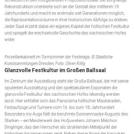
Rekonstruktion orientierte sich an der Gestalt des mittleren 19.
Jahrhunderts und macht es erstmals seit Generationen möglich,
die Repräsentationsräume in ihrer historischen Abfolge zu erleben.
Jeder Saal erzählt dabei ein eigenes Kapitel der höfischen Festkultur
und spiegelt die wechselvolle Geschichte des sächsischen Hofes
wider.
Porzellankabinett im Turmzimmer der Festetage, © Staatliche
Kunstsammlungen Dresden, Foto: Oliver Killig
Glanzvolle Festkultur im Großen Ballsaal
Im Zentrum der Ausstellung steht der Große Ballsaal, der mit seiner
opulenten Ausstattung und den spektakulären Ex­po­naten die
glanzvolle Festkultur des sächsischen Hofes lebendig werden
lässt. Hier entfaltet sich das Panorama höfischer Maskeraden,
Festaufzüge und Turniere vom 16. bis zum 18. Jahr­hundert.
Besonders ins Auge fällt die berühmte Son­nen­maske Augusts des
Starken – ein Meisterwerk des Hofjuweliers Johann Melchior
Dinglinger, das den Herrscher als strahlenden Mittelpunkt der
höfischen Inszenierungen zeigt. Neben dieser Ikone der barocken