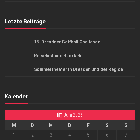
Top Gesundheitsforum Dresden / Ostsachsen
Mediadaten
Letzte Beiträge
13. Dresdner Golfball Challenge
Reiselust und Rückkehr
Sommertheater in Dresden und der Region
Kalender
Juni 2026
M
D
M
D
F
S
S
1
2
3
4
5
6
7