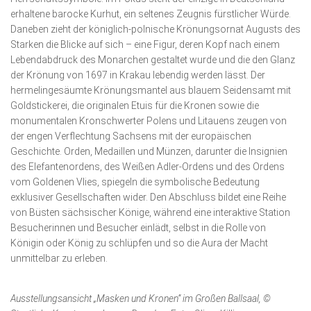
erhaltene barocke Kurhut, ein seltenes Zeugnis fürstlicher Würde.
Daneben zieht der königlich-polnische Krö­nungsornat Augusts des
Starken die Blicke auf sich – eine Fi­gur, deren Kopf nach einem
Lebendabdruck des Monarchen gestaltet wurde und die den Glanz
der Krönung von 1697 in Krakau lebendig werden lässt. Der
hermelingesäumte Krö­nungsmantel aus blauem Seidensamt mit
Goldstickerei, die ori­ginalen Etuis für die Kronen sowie die
monumentalen Kron­schwerter Polens und Litauens zeugen von
der engen Ver­flechtung Sachsens mit der europäischen
Geschichte. Orden, Medaillen und Münzen, darunter die Insignien
des Elefanten­ordens, des Weißen Adler-Ordens und des Ordens
vom Gol­denen Vlies, spiegeln die symbolische Bedeutung
exklusiver Gesellschaften wider. Den Abschluss bildet eine Reihe
von Büsten sächsischer Könige, während eine interaktive Station
Besucherinnen und Besucher einlädt, selbst in die Rolle von
Königin oder König zu schlüpfen und so die Aura der Macht
unmittelbar zu erleben.
Ausstellungsansicht „Masken und Kronen” im Großen Ballsaal, ©