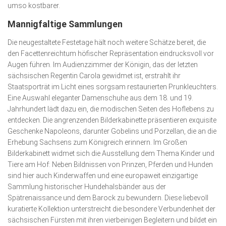
umso kostbarer.
Mannigfaltige Sammlungen
Die neugestaltete Festetage hält noch weitere Schätze bereit, die
den Facettenreichtum höfischer Repräsentation eindrucksvoll vor
Augen führen. Im Audienzzimmer der Königin, das der letzten
sächsischen Regentin Carola gewidmet ist, erstrahlt ihr
Staatsporträt im Licht eines sorgsam restaurierten Prunk­leuch­ters.
Eine Auswahl eleganter Damenschuhe aus dem 18. und 19.
Jahrhundert lädt dazu ein, die modischen Sei­ten des Hoflebens zu
entdecken. Die angrenzenden Bilder­kabinette präsentieren exquisite
Geschenke Napoleons, darunter Gobelins und Por­zellan, die an die
Erhebung Sachsens zum Königreich erinnern. Im Großen
Bilderkabinett widmet sich die Aus­stel­lung dem Thema Kinder und
Tiere am Hof: Neben Bildnissen von Prin­zen, Pferden und Hunden
sind hier auch Kinderwaffen und eine europaweit einzigartige
Samm­lung historischer Hunde­halsbänder aus der
Spätrenaissance und dem Barock zu bewundern. Diese liebevoll
kuratierte Kol­lektion unterstreicht die besondere Verbundenheit der
sächsischen Fürsten mit ihren vierbeinigen Begleitern und bildet ein