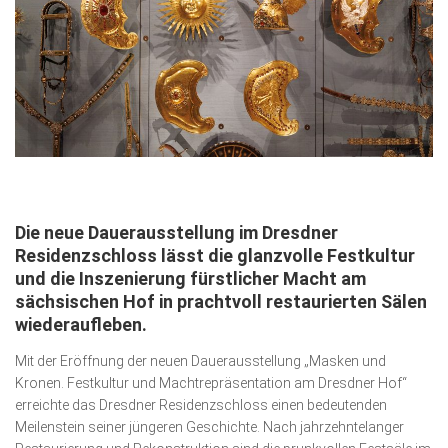
Gesellschaft
Kunst & Kultur
Lifestyle
Ausflug & Reise
Podcast
Top Branchen
Die neue Dauerausstellung im Dresdner
SACHSEN IN PARIS
Residenzschloss lässt die glanzvolle Festkultur
und die Insze­nierung fürstlicher Macht am
sächsischen Hof in prachtvoll restaurierten Sälen
wiederaufleben.
Mit der Eröffnung der neuen Dauerausstellung „Masken und
Kronen. Festkultur und Machtrepräsentation am Dresdner Hof“
erreichte das Dresdner Residenzschloss einen bedeutenden
Meilenstein seiner jüngeren Geschichte. Nach jahrzehntelanger