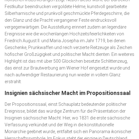
Festkultur beeindrucken vergoldete Helme, kunstvoll gearbeitete
Silberharnische und prunkvoll geschmückte Pferdegeschirre, die
den Glanz und die Pracht vergangener Feste eindrucksvoll
vergegenwärtigen. Die Aus­stellung erinnert zudem an legendäre
Ereignisse wie die wochenlangen Hochzeitsfeierlichkeiten von
Friedrich August II. und Maria Josepha im Jahr 1719, bei denen
Geschenke, Prunkwaffen und reich verzierte Reitzeuge als Zeichen
höfischer Großzügigkeit und politischer Macht dienten. Ein weiteres
Highlight ist das mit über 500 Glöckchen besetzte Schlit­tenzeug,
das einst zur Brautwerbung am Wiener Hof eingesetzt wurde und
nach aufwendiger Restaurierung nun wieder in vollem Glanz
erstrahlt.
Insignien sächsischer Macht im Propositionssaal
Der Propositionssaal, einst Schauplatz bedeutender politischer
Ereignisse, bildet das würdige Zentrum für die Prä­sen­tation der
Insignien sächsischer Macht. Hier, wo 1831 die erste sächsische
Verfassung verkündet und der Weg in die konstitutionelle
Monarchie geebnet wurde, entfaltet sich ein Panorama ikonischer
Herrschaftssymbole. Im Fokus steht der einzige in Deutschland