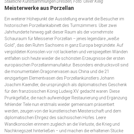
Staatliche Kunstsammlungen Dresden, Foto: Oliver Killig
Meisterwerke aus Porzellan
Ein weiterer Höhepunkt der Ausstellung erwartet die Besucher im
historischen Porzellankabinett des Turmzimmers. Über zwei
Jahrhunderte hinweg galt dieser Raum als der vornehmste
Schauraum für Meissener Porzellan – jenes legendäre „weiße
Gold“, das den Ruhm Sachsens in ganz Europa begründete. Auf
vergoldeten Konsolen vor rot lackierten und verspiegelten Wänden
entfalten sich heute wieder die schönsten Er­zeugnisse der ersten
europäischen Porzellanmanufaktur. Besonders eindrucksvoll sind
die monumentalen Dragoner­vasen aus China und die 21
einzigartigen Elementvasen des Porzellankünstlers Johann
Joachim Kaendler, die ursprünglich als diplomatisches Geschenk
für den französischen König Ludwig XV. gedacht waren. Diese
Prunkgefäße, die nach aufwendiger Restau­rie­rung und Ergänzung
fehlender Teile nun erstmals wieder gemeinsam präsentiert
werden, zeugen von der künstlerischen Meis­terschaft und dem
diplomatischen Ehrgeiz des sächsischen Hofes. Leere
Wandkonsolen erinnern zugleich an die Verluste, die Krieg und
Nachkriegszeit hinterließen – und machen die erhaltenen Stücke