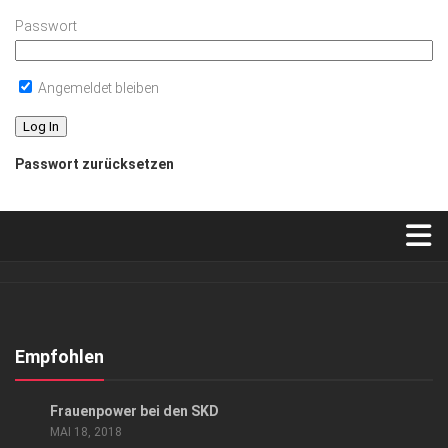
Passwort
Angemeldet bleiben
Passwort zurücksetzen
Verkaufsstellen
Abonnement
Kontakt, Impressum
Empfohlen
Datenschutzerklärung
GESELLSCHAFT
/
KUNST & KULTUR
Frauenpower bei den SKD
AGB
MAI 18, 2018