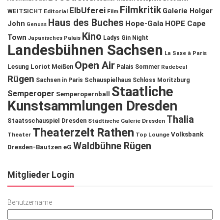
Filmkritik
ElbUferei
Galerie Holger
WEITSICHT
Editorial
Film
Haus des Buches
John
Hope-Gala
HOPE Cape
Genuss
Kino
Town
Ladys Gin Night
Japanisches Palais
Landesbühnen Sachsen
La Saxe à Paris
Open Air
Lesung
Loriot
Meißen
Palais Sommer
Radebeul
Rügen
Schauspielhaus
Sachsen in Paris
Schloss Moritzburg
Staatliche
Semperoper
Semperopernball
Kunstsammlungen Dresden
Thalia
Staatsschauspiel Dresden
Städtische Galerie Dresden
Theaterzelt Rathen
Volksbank
Theater
Top Lounge
Waldbühne Rügen
Dresden-Bautzen eG
Mitglieder Login
Benutzername