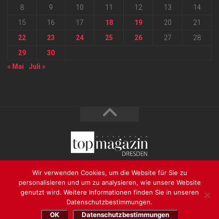
8
9
10
11
12
13
14
15
16
17
18
19
20
21
22
23
24
25
26
27
28
29
30
« Mai
Juli »
2026 progressmedia Verlag & Werbeagentur GmbH • Bautzner
Wir verwenden Cookies, um die Website für Sie zu
Landstraße 62 • 01324 Dresden
personalisieren und um zu analysieren, wie unsere Website
genutzt wird. Weitere Informationen finden Sie in unseren
Datenschutzbestimmungen.
OK
Datenschutzbestimmungen