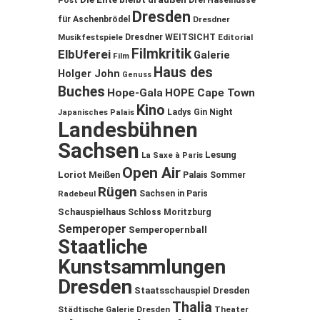
Post
Drei Haselnüsse
Dresden
für Aschenbrödel
Dresdner
Musikfestspiele
Dresdner WEITSICHT
Editorial
Filmkritik
ElbUferei
Galerie
Film
Haus des
Holger John
Genuss
Buches
Hope-Gala
HOPE Cape Town
Kino
Ladys Gin Night
Japanisches Palais
Landesbühnen
Sachsen
Lesung
La Saxe à Paris
Open Air
Loriot
Meißen
Palais Sommer
Rügen
Sachsen in Paris
Radebeul
Schauspielhaus
Schloss Moritzburg
Semperoper
Semperopernball
Staatliche
Kunstsammlungen
Dresden
Staatsschauspiel Dresden
Thalia
Städtische Galerie Dresden
Theater