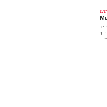
19,
2026
EVE
Ma
Die 
glan
säch