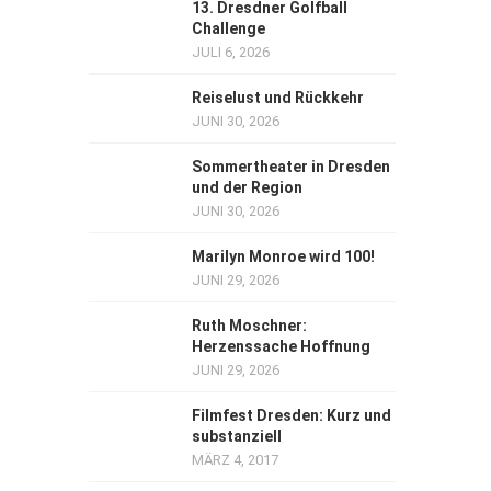
13. Dresdner Golfball
Challenge
JULI 6, 2026
Reiselust und Rückkehr
JUNI 30, 2026
Sommertheater in Dresden
und der Region
JUNI 30, 2026
Marilyn Monroe wird 100!
JUNI 29, 2026
Ruth Moschner:
Herzenssache Hoffnung
JUNI 29, 2026
Filmfest Dresden: Kurz und
substanziell
MÄRZ 4, 2017