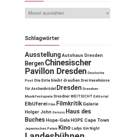
Schlagwörter
Ausstellung
Autohaus Dresden
Chinesischer
Bergen
Pavillon Dresden
Deutsche
Die Ente bleibt draußen
Post
Drei Haselnüsse
Dresden
für Aschenbrödel
Dresdner
Musikfestspiele
Dresdner WEITSICHT
Editorial
Filmkritik
ElbUferei
Galerie
Film
Haus des
Holger John
Genuss
Buches
Hope-Gala
HOPE Cape Town
Kino
Ladys Gin Night
Japanisches Palais
Landesbühnen