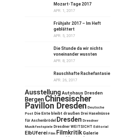
Mozart-Tage 2017
APR. 1, 2017
Frühjahr 2017 – Im Heft
geblättert
APR. 5, 2017
Die Stunde da wir nichts
voneinander wussten
APR. 8, 2017
Rauschhafte Rachefantasie
APR. 26, 2017
Ausstellung
Autohaus Dresden
Chinesischer
Bergen
Pavillon Dresden
Deutsche
Die Ente bleibt draußen
Post
Drei Haselnüsse
Dresden
für Aschenbrödel
Dresdner
Musikfestspiele
Dresdner WEITSICHT
Editorial
Filmkritik
ElbUferei
Galerie
Film