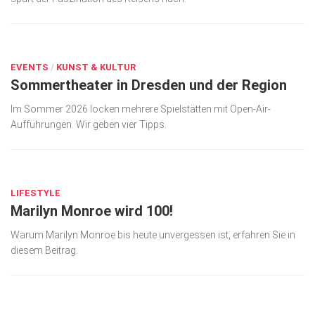
Kunst & Kultur
JUNI 30, 2026
Lifestyle
EVENTS
/
KUNST & KULTUR
Ausflug & Reise
Sommertheater in Dresden und der Region
Podcast
Im Sommer 2026 locken mehrere Spielstätten mit Open-Air-
Top Branchen
Aufführungen. Wir geben vier Tipps.
SACHSEN IN PARIS
JUNI 29, 2026
LIFESTYLE
Marilyn Monroe wird 100!
Warum Marilyn Monroe bis heute unvergessen ist, erfahren Sie in
diesem Beitrag.
JUNI 29, 2026