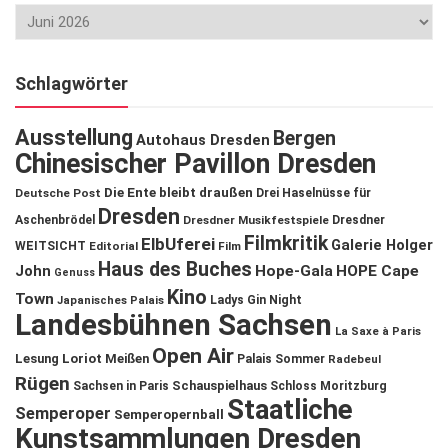
Schlagwörter
Ausstellung
Bergen
Autohaus Dresden
Chinesischer Pavillon Dresden
Die Ente bleibt draußen
Deutsche Post
Drei Haselnüsse für
Dresden
Aschenbrödel
Dresdner Musikfestspiele
Dresdner
Filmkritik
ElbUferei
Galerie Holger
WEITSICHT
Editorial
Film
Haus des Buches
John
Hope-Gala
HOPE Cape
Genuss
Kino
Town
Ladys Gin Night
Japanisches Palais
Landesbühnen Sachsen
La Saxe à Paris
Open Air
Lesung
Loriot
Meißen
Palais Sommer
Radebeul
Rügen
Schauspielhaus
Sachsen in Paris
Schloss Moritzburg
Staatliche
Semperoper
Semperopernball
Kunstsammlungen Dresden