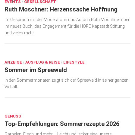
EVENTS
/
GESELLSCHAFT
Ruth Moschner: Herzenssache Hoffnung
Im Gespräch mit der Moderatorin und Autorin Ruth Moschner über
ihr neues Buch, das Engagement für die HOPE Kapstadt Stiftung
und vieles mehr.
JUNI 29, 2026
ANZEIGE
/
AUSFLUG & REISE
/
LIFESTYLE
Sommer im Spreewald
In den Sommermonaten zeigt sich der Spreewald in seiner ganzen
Vielfalt.
JUNI 29, 2026
GENUSS
Top-Empfehlungen: Sommerrezepte 2026
Garnelen, Fisch und mehr … Leicht und lecker sind unsere