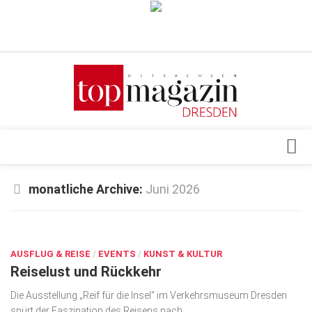
Verkaufsstellen
Abonnement
Kontakt, Impressum
Datenschutzerklärung
AGB
Architektur & Design
monatliche Archive:
Juni 2026
Top Gesundheitsforum Dresden / Ostsachsen
Events
Mediadaten
JUNI 30, 2026
Genuss
AUSFLUG & REISE
Geschäft
/
EVENTS
/
KUNST & KULTUR
Reiselust und Rückkehr
gesund & schön
Die Ausstellung „Reif für die Insel“ im Verkehrsmuseum Dresden
Gesellschaft
spürt der Faszination des Reisens nach.