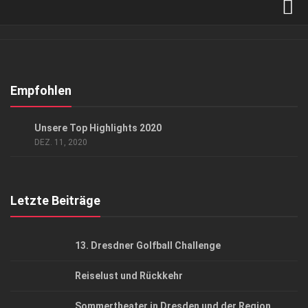
Verkaufsstellen
Abonnement
Kontakt, Impressum
Empfohlen
Datenschutzerklärung
GESELLSCHAFT
Unsere Top Highlights 2020
AGB
DEZ. 11, 2020
Top Gesundheitsforum Dresden / Ostsachsen
Mediadaten
Letzte Beiträge
13. Dresdner Golfball Challenge
Reiselust und Rückkehr
Sommertheater in Dresden und der Region