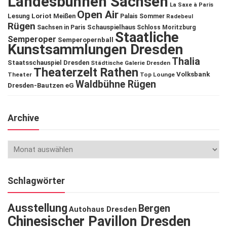
Landesbühnen Sachsen
La Saxe à Paris
Open Air
Lesung
Loriot
Meißen
Palais Sommer
Radebeul
Rügen
Schauspielhaus
Sachsen in Paris
Schloss Moritzburg
Staatliche
Semperoper
Semperopernball
Kunstsammlungen Dresden
Thalia
Staatsschauspiel Dresden
Städtische Galerie Dresden
Theaterzelt Rathen
Volksbank
Theater
Top Lounge
Waldbühne Rügen
Dresden-Bautzen eG
Archive
Schlagwörter
Ausstellung
Bergen
Autohaus Dresden
Chinesischer Pavillon Dresden