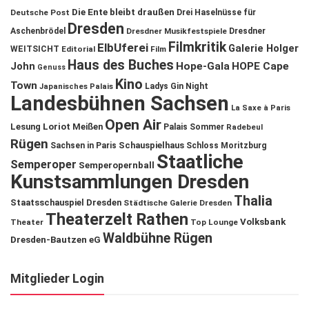
Die Ente bleibt draußen
Deutsche Post
Drei Haselnüsse für
Dresden
Aschenbrödel
Dresdner Musikfestspiele
Dresdner
Filmkritik
ElbUferei
Galerie Holger
WEITSICHT
Editorial
Film
Haus des Buches
John
Hope-Gala
HOPE Cape
Genuss
Kino
Town
Ladys Gin Night
Japanisches Palais
Landesbühnen Sachsen
La Saxe à Paris
Open Air
Lesung
Loriot
Meißen
Palais Sommer
Radebeul
Rügen
Schauspielhaus
Sachsen in Paris
Schloss Moritzburg
Staatliche
Semperoper
Semperopernball
Kunstsammlungen Dresden
Thalia
Staatsschauspiel Dresden
Städtische Galerie Dresden
Theaterzelt Rathen
Volksbank
Theater
Top Lounge
Waldbühne Rügen
Dresden-Bautzen eG
Mitglieder Login