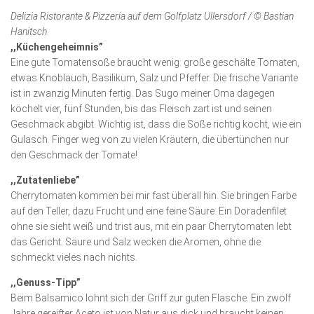
Delizia Ristorante & Pizzeria auf dem Golfplatz Ullersdorf / © Bastian
Hanitsch
,,Küchengeheimnis”
Eine gute Tomatensoße braucht wenig: große geschälte Tomaten,
etwas Knoblauch, Basilikum, Salz und Pfeffer. Die frische Variante
ist in zwanzig Minuten fertig. Das Sugo meiner Oma dagegen
köchelt vier, fünf Stunden, bis das Fleisch zart ist und seinen
Geschmack abgibt. Wichtig ist, dass die Soße richtig kocht, wie ein
Gulasch. Finger weg von zu vielen Kräutern, die übertünchen nur
den Geschmack der Tomate!
,,Zutatenliebe”
Cherrytomaten kommen bei mir fast überall hin. Sie bringen Farbe
auf den Teller, dazu Frucht und eine feine Säure. Ein Doradenfilet
ohne sie sieht weiß und trist aus, mit ein paar Cherrytomaten lebt
das Gericht. Säure und Salz wecken die Aromen, ohne die
schmeckt vieles nach nichts.
,,Genuss-Tipp”
Beim Balsamico lohnt sich der Griff zur guten Flasche. Ein zwölf
Jahre gereifter Aceto ist von Natur aus dick und braucht keinen