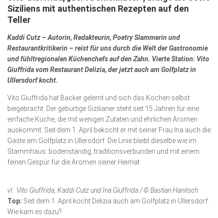
Siziliens mit authentischen Rezepten auf den
Kunst & Kultur
Teller
Lifestyle
Kaddi Cutz – Autorin, Redakteurin, Poetry Slammerin und
Restaurantkritikerin – reist für uns durch die Welt der Gastronomie
Ausflug & Reise
und fühltregionalen Küchenchefs auf den Zahn. Vierte Station: Vito
Podcast
Giuffrida vom Restaurant Delizia, der jetzt auch am Golfplatz in
Ullersdorf kocht.
Top Branchen
Vito Giuffrida hat Bäcker gelernt und sich das Kochen selbst
SACHSEN IN PARIS
beigebracht. Der gebürtige Sizilianer steht seit 15 Jahren für eine
einfache Küche, die mit wenigen Zutaten und ehrlichen Aromen
auskommt. Seit dem 1. April bekocht er mit seiner Frau Ina auch die
Gäste am Golfplatz in Ullersdorf. Die Linie bleibt dieselbe wie im
Stammhaus: bodenständig, traditionsverbunden und mit einem
feinen Gespür für die Aromen seiner Heimat.
vl.: Vito Giuffrida, Kaddi Cutz und Ina Giuffrida / © Bastian Hanitsch
Top:
Seit dem 1. April kocht Delizia auch am Golfplatz in Ullersdorf.
Wie kam es dazu?