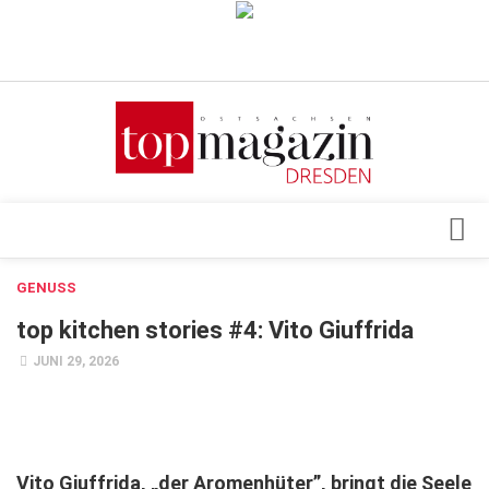
Verkaufsstellen
Abonnement
Kontakt, Impressum
Datenschutzerklärung
AGB
Architektur & Design
GENUSS
Top Gesundheitsforum Dresden / Ostsachsen
Events
top kitchen stories #4: Vito Giuffrida
Mediadaten
Genuss
JUNI 29, 2026
Geschäft
gesund & schön
Gesellschaft
Vito Giuffrida, „der Aromenhüter”, bringt die Seele