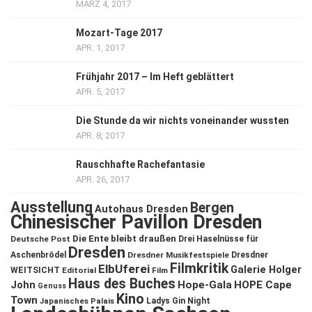
MÄRZ 4, 2017
Mozart-Tage 2017
APR. 1, 2017
Frühjahr 2017 – Im Heft geblättert
APR. 5, 2017
Die Stunde da wir nichts voneinander wussten
APR. 8, 2017
Rauschhafte Rachefantasie
APR. 26, 2017
Ausstellung
Bergen
Autohaus Dresden
Chinesischer Pavillon Dresden
Die Ente bleibt draußen
Deutsche Post
Drei Haselnüsse für
Dresden
Aschenbrödel
Dresdner Musikfestspiele
Dresdner
Filmkritik
ElbUferei
Galerie Holger
WEITSICHT
Editorial
Film
Haus des Buches
John
Hope-Gala
HOPE Cape
Genuss
Kino
Town
Ladys Gin Night
Japanisches Palais