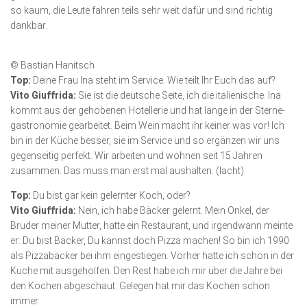
so kaum, die Leute fahren teils sehr weit dafür und sind richtig
dankbar.
© Bastian Hanitsch
Top:
Deine Frau Ina steht im Service. Wie teilt Ihr Euch das auf?
Vito Giuffrida:
Sie ist die deutsche Seite, ich die italienische. Ina
kommt aus der gehobenen Hotellerie und hat lange in der Sterne­
gastronomie gearbeitet. Beim Wein macht ihr keiner was vor! Ich
bin in der Küche besser, sie im Service und so ergänzen wir uns
gegenseitig perfekt. Wir arbeiten und wohnen seit 15 Jahren
zusammen. Das muss man erst mal aushalten. (lacht)
Top:
Du bist gar kein gelernter Koch, oder?
Vito Giuffrida:
Nein, ich habe Bäcker gelernt. Mein Onkel, der
Bruder meiner Mutter, hatte ein Restaurant, und irgendwann meinte
er: Du bist Bäcker, Du kannst doch Pizza machen! So bin ich 1990
als Pizzabäcker bei ihm eingestiegen. Vorher hatte ich schon in der
Küche mit ausgeholfen. Den Rest habe ich mir über die Jahre bei
den Köchen abgeschaut. Gelegen hat mir das Kochen schon
immer.