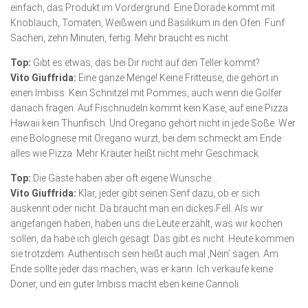
einfach, das Produkt im Vordergrund. Eine Dorade kommt mit
Knoblauch, Tomaten, Weißwein und Basilikum in den Ofen. Fünf
Sachen, zehn Minuten, fertig. Mehr braucht es nicht.
Top:
Gibt es etwas, das bei Dir nicht auf den Teller kommt?
Vito Giuffrida:
Eine ganze Menge! Keine Fritteuse, die gehört in
einen Imbiss. Kein Schnitzel mit Pommes, auch wenn die Golfer
danach fragen. Auf Fischnudeln kommt kein Käse, auf eine Pizza
Hawaii kein Thunfisch. Und Oregano gehört nicht in jede Soße. Wer
eine Bolognese mit Oregano würzt, bei dem schmeckt am Ende
alles wie Pizza. Mehr Kräuter heißt nicht mehr Geschmack.
Top:
Die Gäste haben aber oft eigene Wünsche…
Vito Giuffrida:
Klar, jeder gibt seinen Senf dazu, ob er sich
auskennt oder nicht. Da braucht man ein dickes Fell. Als wir
angefangen haben, haben uns die Leute erzählt, was wir kochen
sollen, da habe ich gleich gesagt: Das gibt es nicht. Heute kommen
sie trotzdem. Authentisch sein heißt auch mal ,Nein’ sagen. Am
Ende sollte jeder das machen, was er kann. Ich verkaufe keine
Döner, und ein guter Imbiss macht eben keine Cannoli.