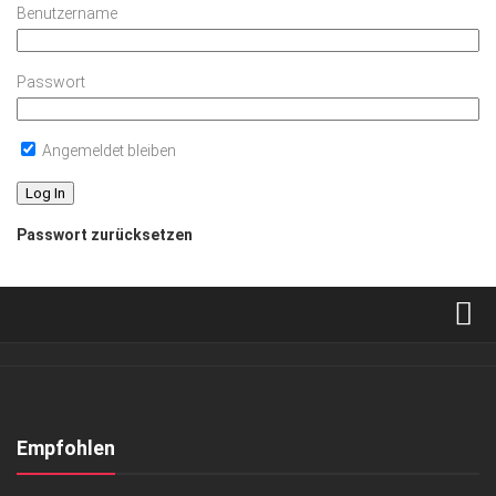
Benutzername
Passwort
Angemeldet bleiben
Passwort zurücksetzen
Verkaufsstellen
Abonnement
Kontakt, Impressum
Empfohlen
Datenschutzerklärung
ANZEIGE
/
GESCHÄFT
/
LIFESTYLE