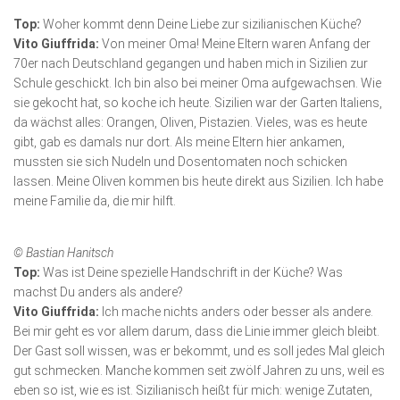
Top:
Woher kommt denn Deine Liebe zur sizilianischen Küche?
Vito Giuffrida:
Von meiner Oma! Meine Eltern waren Anfang der
70er nach Deutschland gegangen und haben mich in Sizilien zur
Schule geschickt. Ich bin also bei meiner Oma aufgewachsen. Wie
sie gekocht hat, so koche ich heute. Sizilien war der Garten Italiens,
da wächst alles: Orangen, Oliven, Pistazien. Vieles, was es heute
gibt, gab es damals nur dort. Als meine Eltern hier ankamen,
mussten sie sich Nudeln und Dosentomaten noch schicken
lassen. Meine Oliven kommen bis heute direkt aus Sizilien. Ich habe
meine Familie da, die mir hilft.
© Bastian Hanitsch
Top:
Was ist Deine spezielle Handschrift in der Küche? Was
machst Du anders als andere?
Vito Giuffrida:
Ich mache nichts anders oder besser als andere.
Bei mir geht es vor allem darum, dass die Linie immer gleich bleibt.
Der Gast soll wissen, was er bekommt, und es soll jedes Mal gleich
gut schmecken. Manche kommen seit zwölf Jahren zu uns, weil es
eben so ist, wie es ist. Sizilianisch heißt für mich: wenige Zutaten,