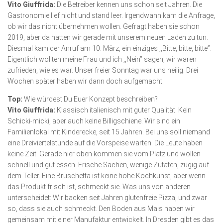
Vito Giuffrida:
Die Betreiber kennen uns schon seit Jahren. Die
Gastronomie lief nicht und stand leer. Irgendwann kam die Anfrage,
ob wir das nicht übernehmen wollen. Gefragt haben sie schon
2019, aber da hatten wir gerade mit unserem neuen Laden zu tun.
Diesmal kam der Anruf am 10. März, ein einziges ,,Bitte, bitte, bitte”.
Eigentlich wollten meine Frau und ich ,,Nein” sagen, wir waren
zufrieden, wie es war. Unser freier Sonntag war uns heilig. Drei
Wochen später haben wir dann doch aufgemacht.
Top:
Wie würdest Du Euer Konzept beschreiben?
Vito Giuffrida:
Klassisch italienisch mit guter Qualität. Kein
Schicki-micki, aber auch keine Billigschiene. Wir sind ein
Familienlokal mit Kinderecke, seit 15 Jahren. Bei uns soll niemand
eine Dreiviertelstunde auf die Vorspeise warten. Die Leute haben
keine Zeit. Gerade hier oben kommen sie vom Platz und wollen
schnell und gut essen. Frische Sachen, wenige Zutaten, zügig auf
dem Teller. Eine Bruschetta ist keine hohe Kochkunst, aber wenn
das Produkt frisch ist, schmeckt sie. Was uns von anderen
unterscheidet: Wir backen seit Jahren glutenfreie Pizza, und zwar
so, dass sie auch schmeckt. Den Boden aus Mais haben wir
gemeinsam mit einer Manufaktur entwickelt. In Dresden gibt es das