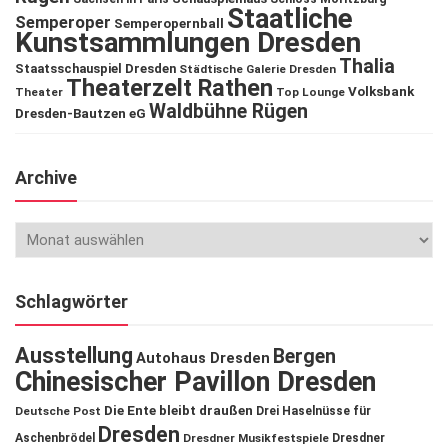
Staatliche
Semperoper
Semperopernball
Kunstsammlungen Dresden
Thalia
Staatsschauspiel Dresden
Städtische Galerie Dresden
Theaterzelt Rathen
Volksbank
Theater
Top Lounge
Waldbühne Rügen
Dresden-Bautzen eG
Archive
Schlagwörter
Ausstellung
Bergen
Autohaus Dresden
Chinesischer Pavillon Dresden
Die Ente bleibt draußen
Deutsche Post
Drei Haselnüsse für
Dresden
Aschenbrödel
Dresdner Musikfestspiele
Dresdner