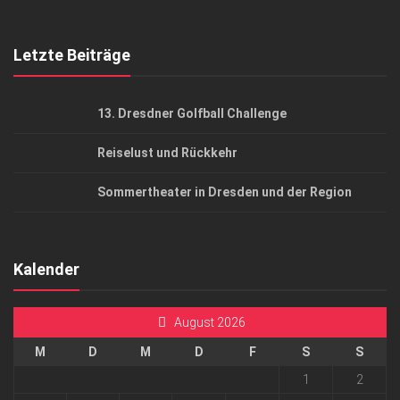
Top Gesundheitsforum Dresden / Ostsachsen
Mediadaten
Letzte Beiträge
13. Dresdner Golfball Challenge
Reiselust und Rückkehr
Sommertheater in Dresden und der Region
Kalender
August 2026
M
D
M
D
F
S
S
1
2