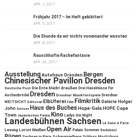
APR. 1, 2017
Frühjahr 2017 – Im Heft geblättert
APR. 5, 2017
Die Stunde da wir nichts voneinander wussten
APR. 8, 2017
Rauschhafte Rachefantasie
APR. 26, 2017
Ausstellung
Bergen
Autohaus Dresden
Chinesischer Pavillon Dresden
Die Ente bleibt draußen
Deutsche Post
Drei Haselnüsse für
Dresden
Aschenbrödel
Dresdner Musikfestspiele
Dresdner
Filmkritik
ElbUferei
Galerie Holger
WEITSICHT
Editorial
Film
Haus des Buches
John
Hope-Gala
HOPE Cape
Genuss
Kino
Town
Ladys Gin Night
Japanisches Palais
Landesbühnen Sachsen
La Saxe à Paris
Open Air
Lesung
Loriot
Meißen
Palais Sommer
Radebeul
Rügen
Schauspielhaus
Sachsen in Paris
Schloss Moritzburg