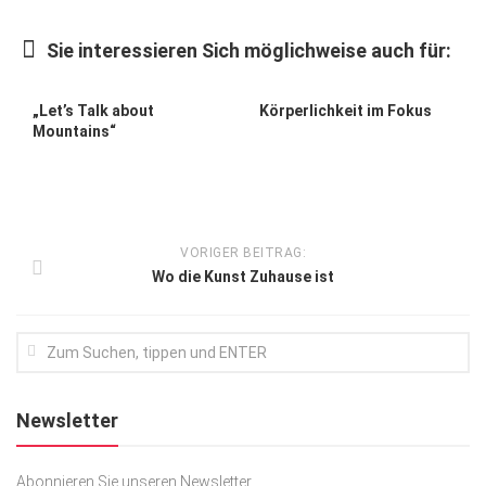
Kunst & Kultur
Sie interessieren Sich möglichweise auch für:
Lifestyle
Ausflug & Reise
„Let’s Talk about
Körperlichkeit im Fokus
Mountains“
Podcast
Top Branchen
SACHSEN IN PARIS
VORIGER BEITRAG:
Wo die Kunst Zuhause ist
Newsletter
Abonnieren Sie unseren Newsletter