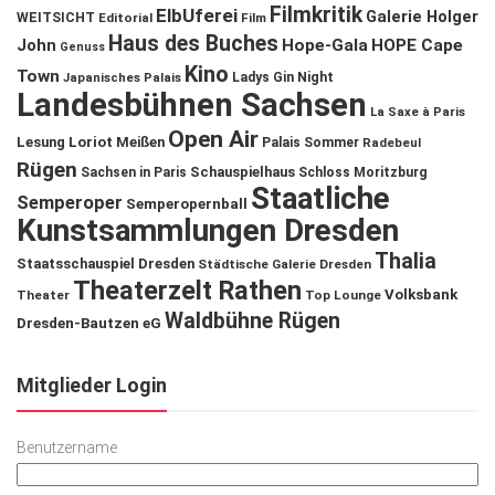
Filmkritik
ElbUferei
Galerie Holger
WEITSICHT
Editorial
Film
Haus des Buches
John
Hope-Gala
HOPE Cape
Genuss
Kino
Town
Ladys Gin Night
Japanisches Palais
Landesbühnen Sachsen
La Saxe à Paris
Open Air
Lesung
Loriot
Meißen
Palais Sommer
Radebeul
Rügen
Schauspielhaus
Sachsen in Paris
Schloss Moritzburg
Staatliche
Semperoper
Semperopernball
Kunstsammlungen Dresden
Thalia
Staatsschauspiel Dresden
Städtische Galerie Dresden
Theaterzelt Rathen
Volksbank
Theater
Top Lounge
Waldbühne Rügen
Dresden-Bautzen eG
Mitglieder Login
Benutzername