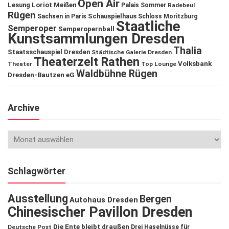
Open Air
Lesung
Loriot
Meißen
Palais Sommer
Radebeul
Rügen
Schauspielhaus
Sachsen in Paris
Schloss Moritzburg
Staatliche
Semperoper
Semperopernball
Kunstsammlungen Dresden
Thalia
Staatsschauspiel Dresden
Städtische Galerie Dresden
Theaterzelt Rathen
Volksbank
Theater
Top Lounge
Waldbühne Rügen
Dresden-Bautzen eG
Archive
Schlagwörter
Ausstellung
Bergen
Autohaus Dresden
Chinesischer Pavillon Dresden
Die Ente bleibt draußen
Deutsche Post
Drei Haselnüsse für