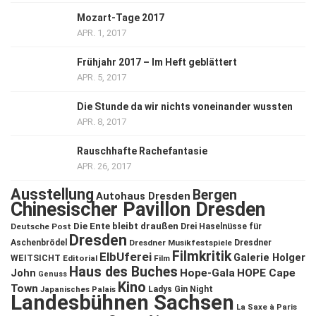
Mozart-Tage 2017
APR. 1, 2017
Frühjahr 2017 – Im Heft geblättert
APR. 5, 2017
Die Stunde da wir nichts voneinander wussten
APR. 8, 2017
Rauschhafte Rachefantasie
APR. 26, 2017
Ausstellung
Bergen
Autohaus Dresden
Chinesischer Pavillon Dresden
Die Ente bleibt draußen
Deutsche Post
Drei Haselnüsse für
Dresden
Aschenbrödel
Dresdner Musikfestspiele
Dresdner
Filmkritik
ElbUferei
Galerie Holger
WEITSICHT
Editorial
Film
Haus des Buches
John
Hope-Gala
HOPE Cape
Genuss
Kino
Town
Ladys Gin Night
Japanisches Palais
Landesbühnen Sachsen
La Saxe à Paris