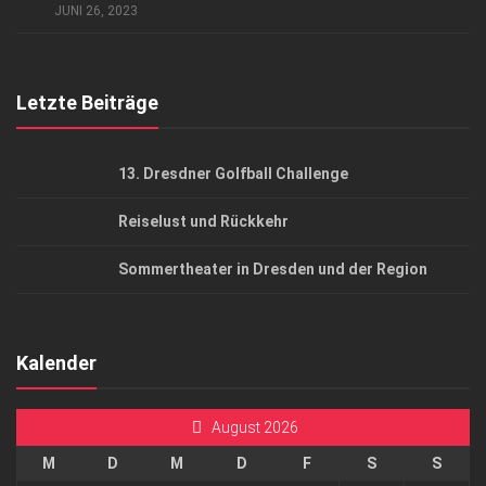
AGB
JUNI 26, 2023
Top Gesundheitsforum Dresden / Ostsachsen
Mediadaten
Letzte Beiträge
13. Dresdner Golfball Challenge
Reiselust und Rückkehr
Sommertheater in Dresden und der Region
Kalender
August 2026
M
D
M
D
F
S
S