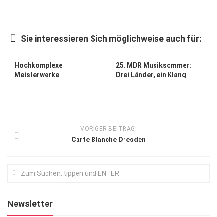
Kunst & Kultur
Lifestyle
Sie interessieren Sich möglichweise auch für:
Ausflug & Reise
Hochkomplexe
25. MDR Musiksommer:
Podcast
Meisterwerke
Drei Länder, ein Klang
Top Branchen
SACHSEN IN PARIS
VORIGER BEITRAG:
Carte Blanche Dresden
Newsletter