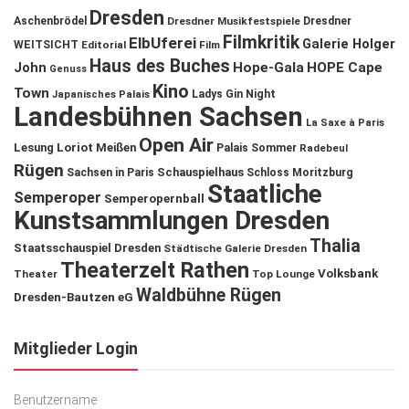
Dresden
Aschenbrödel
Dresdner Musikfestspiele
Dresdner
Filmkritik
ElbUferei
Galerie Holger
WEITSICHT
Editorial
Film
Haus des Buches
John
Hope-Gala
HOPE Cape
Genuss
Kino
Town
Ladys Gin Night
Japanisches Palais
Landesbühnen Sachsen
La Saxe à Paris
Open Air
Lesung
Loriot
Meißen
Palais Sommer
Radebeul
Rügen
Schauspielhaus
Sachsen in Paris
Schloss Moritzburg
Staatliche
Semperoper
Semperopernball
Kunstsammlungen Dresden
Thalia
Staatsschauspiel Dresden
Städtische Galerie Dresden
Theaterzelt Rathen
Volksbank
Theater
Top Lounge
Waldbühne Rügen
Dresden-Bautzen eG
Mitglieder Login
Benutzername