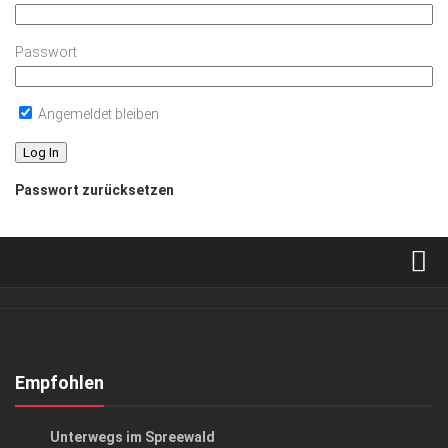
Passwort
Angemeldet bleiben
Passwort zurücksetzen
Verkaufsstellen
Abonnement
Kontakt, Impressum
Empfohlen
Datenschutzerklärung
ANZEIGE
/
AUSFLUG & REISE
Unterwegs im Spreewald