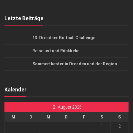
Top Gesundheitsforum Dresden / Ostsachsen
Mediadaten
Letzte Beiträge
13. Dresdner Golfball Challenge
Reiselust und Rückkehr
Sommertheater in Dresden und der Region
Kalender
August 2026
M
D
M
D
F
S
S
1
2