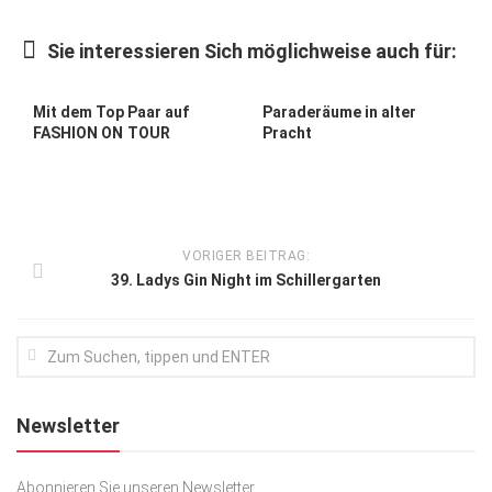
Kunst & Kultur
Sie interessieren Sich möglichweise auch für:
Lifestyle
Ausflug & Reise
Mit dem Top Paar auf
Paraderäume in alter
FASHION ON TOUR
Pracht
Podcast
Top Branchen
SACHSEN IN PARIS
VORIGER BEITRAG:
39. Ladys Gin Night im Schillergarten
Newsletter
Abonnieren Sie unseren Newsletter