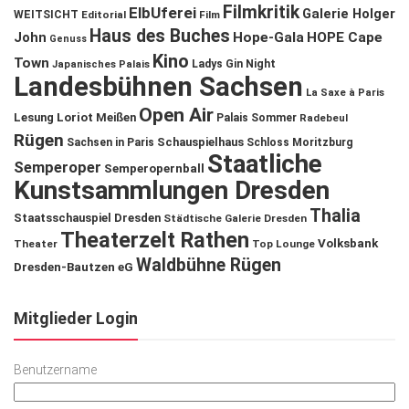
Filmkritik
ElbUferei
Galerie Holger
WEITSICHT
Editorial
Film
Haus des Buches
John
Hope-Gala
HOPE Cape
Genuss
Kino
Town
Ladys Gin Night
Japanisches Palais
Landesbühnen Sachsen
La Saxe à Paris
Open Air
Lesung
Loriot
Meißen
Palais Sommer
Radebeul
Rügen
Schauspielhaus
Sachsen in Paris
Schloss Moritzburg
Staatliche
Semperoper
Semperopernball
Kunstsammlungen Dresden
Thalia
Staatsschauspiel Dresden
Städtische Galerie Dresden
Theaterzelt Rathen
Volksbank
Theater
Top Lounge
Waldbühne Rügen
Dresden-Bautzen eG
Mitglieder Login
Benutzername