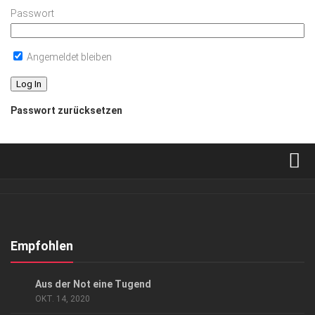
Passwort
Angemeldet bleiben
Passwort zurücksetzen
Verkaufsstellen
Abonnement
Kontakt, Impressum
Empfohlen
Datenschutzerklärung
KUNST & KULTUR
Aus der Not eine Tugend
AGB
OKT. 14, 2020