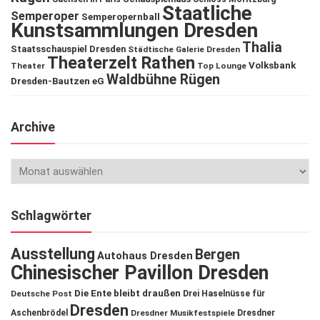
Staatliche
Semperoper
Semperopernball
Kunstsammlungen Dresden
Thalia
Staatsschauspiel Dresden
Städtische Galerie Dresden
Theaterzelt Rathen
Volksbank
Theater
Top Lounge
Waldbühne Rügen
Dresden-Bautzen eG
Archive
Schlagwörter
Ausstellung
Bergen
Autohaus Dresden
Chinesischer Pavillon Dresden
Die Ente bleibt draußen
Deutsche Post
Drei Haselnüsse für
Dresden
Aschenbrödel
Dresdner Musikfestspiele
Dresdner