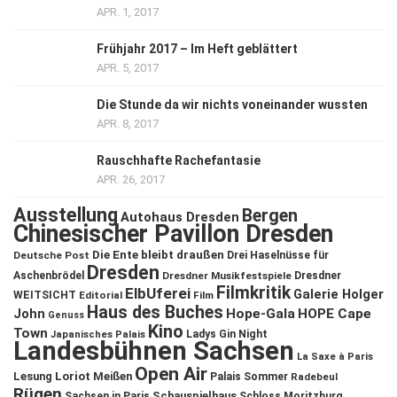
APR. 1, 2017
Frühjahr 2017 – Im Heft geblättert
APR. 5, 2017
Die Stunde da wir nichts voneinander wussten
APR. 8, 2017
Rauschhafte Rachefantasie
APR. 26, 2017
Ausstellung
Bergen
Autohaus Dresden
Chinesischer Pavillon Dresden
Die Ente bleibt draußen
Deutsche Post
Drei Haselnüsse für
Dresden
Aschenbrödel
Dresdner Musikfestspiele
Dresdner
Filmkritik
ElbUferei
Galerie Holger
WEITSICHT
Editorial
Film
Haus des Buches
John
Hope-Gala
HOPE Cape
Genuss
Kino
Town
Ladys Gin Night
Japanisches Palais
Landesbühnen Sachsen
La Saxe à Paris
Open Air
Lesung
Loriot
Meißen
Palais Sommer
Radebeul
Rügen
Schauspielhaus
Sachsen in Paris
Schloss Moritzburg