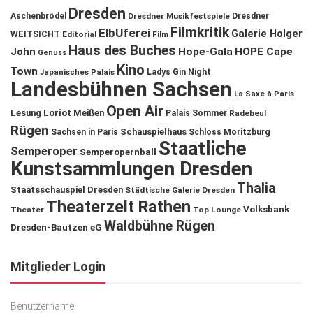
Dresden
Aschenbrödel
Dresdner Musikfestspiele
Dresdner
Filmkritik
ElbUferei
Galerie Holger
WEITSICHT
Editorial
Film
Haus des Buches
John
Hope-Gala
HOPE Cape
Genuss
Kino
Town
Ladys Gin Night
Japanisches Palais
Landesbühnen Sachsen
La Saxe à Paris
Open Air
Lesung
Loriot
Meißen
Palais Sommer
Radebeul
Rügen
Schauspielhaus
Sachsen in Paris
Schloss Moritzburg
Staatliche
Semperoper
Semperopernball
Kunstsammlungen Dresden
Thalia
Staatsschauspiel Dresden
Städtische Galerie Dresden
Theaterzelt Rathen
Volksbank
Theater
Top Lounge
Waldbühne Rügen
Dresden-Bautzen eG
Mitglieder Login
Benutzername