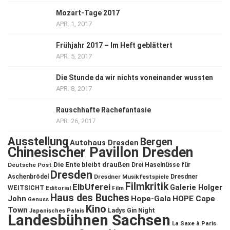
Mozart-Tage 2017
APR. 1, 2017
Frühjahr 2017 – Im Heft geblättert
APR. 5, 2017
Die Stunde da wir nichts voneinander wussten
APR. 8, 2017
Rauschhafte Rachefantasie
APR. 26, 2017
Ausstellung
Bergen
Autohaus Dresden
Chinesischer Pavillon Dresden
Die Ente bleibt draußen
Deutsche Post
Drei Haselnüsse für
Dresden
Aschenbrödel
Dresdner Musikfestspiele
Dresdner
Filmkritik
ElbUferei
Galerie Holger
WEITSICHT
Editorial
Film
Haus des Buches
John
Hope-Gala
HOPE Cape
Genuss
Kino
Town
Ladys Gin Night
Japanisches Palais
Landesbühnen Sachsen
La Saxe à Paris