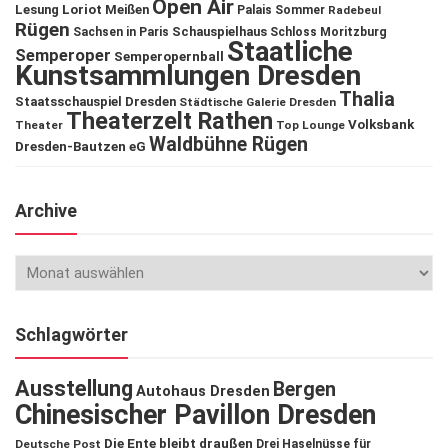
Open Air
Lesung
Loriot
Meißen
Palais Sommer
Radebeul
Rügen
Schauspielhaus
Sachsen in Paris
Schloss Moritzburg
Staatliche
Semperoper
Semperopernball
Kunstsammlungen Dresden
Thalia
Staatsschauspiel Dresden
Städtische Galerie Dresden
Theaterzelt Rathen
Volksbank
Theater
Top Lounge
Waldbühne Rügen
Dresden-Bautzen eG
Archive
Schlagwörter
Ausstellung
Bergen
Autohaus Dresden
Chinesischer Pavillon Dresden
Die Ente bleibt draußen
Deutsche Post
Drei Haselnüsse für