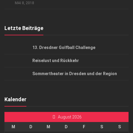
AGB
MAI 8, 2018
Top Gesundheitsforum Dresden / Ostsachsen
Mediadaten
Letzte Beiträge
13. Dresdner Golfball Challenge
Reiselust und Rückkehr
Sommertheater in Dresden und der Region
Kalender
August 2026
M
D
M
D
F
S
S