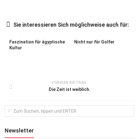
Kunst & Kultur
Lifestyle
Sie interessieren Sich möglichweise auch für:
Ausflug & Reise
Faszination für ägyptische
Nicht nur für Golfer
Podcast
Kultur
Top Branchen
SACHSEN IN PARIS
VORIGER BEITRAG:
Die Zeit ist weiblich.
Newsletter