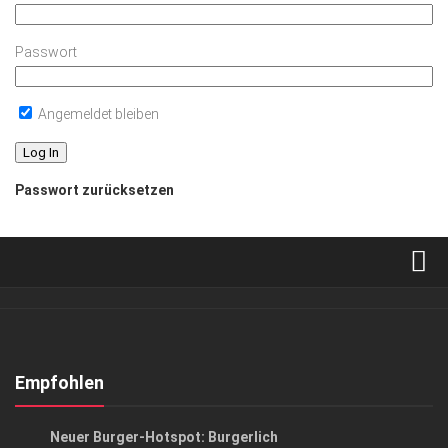
Passwort
Angemeldet bleiben
Passwort zurücksetzen
Verkaufsstellen
Abonnement
Kontakt, Impressum
Empfohlen
Datenschutzerklärung
ANZEIGE
/
GENUSS
Neuer Burger-Hotspot: Burgerlich