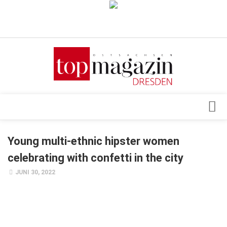
Verkaufsstellen
Abonnement
Kontakt, Impressum
Datenschutzerklärung
AGB
Architektur & Design
Young multi-ethnic hipster women
Top Gesundheitsforum Dresden / Ostsachsen
Events
celebrating with confetti in the city
Mediadaten
Genuss
JUNI 30, 2022
Geschäft
gesund & schön
Gesellschaft