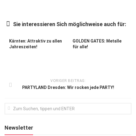
Kunst & Kultur
Lifestyle
Sie interessieren Sich möglichweise auch für:
Ausflug & Reise
Kärnten: Attraktiv zu allen
GOLDEN GATES: Metalle
Podcast
Jahreszeiten!
für alle!
Top Branchen
SACHSEN IN PARIS
VORIGER BEITRAG:
PARTYLAND Dresden: Wir rocken jede PARTY!
Newsletter