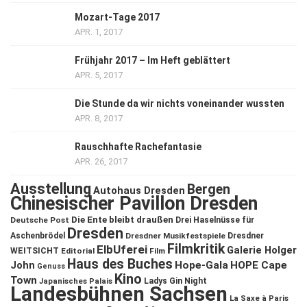
Mozart-Tage 2017
APR. 1, 2017
Frühjahr 2017 – Im Heft geblättert
APR. 5, 2017
Die Stunde da wir nichts voneinander wussten
APR. 8, 2017
Rauschhafte Rachefantasie
APR. 26, 2017
Ausstellung
Bergen
Autohaus Dresden
Chinesischer Pavillon Dresden
Die Ente bleibt draußen
Deutsche Post
Drei Haselnüsse für
Dresden
Aschenbrödel
Dresdner Musikfestspiele
Dresdner
Filmkritik
ElbUferei
Galerie Holger
WEITSICHT
Editorial
Film
Haus des Buches
John
Hope-Gala
HOPE Cape
Genuss
Kino
Town
Ladys Gin Night
Japanisches Palais
Landesbühnen Sachsen
La Saxe à Paris