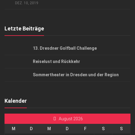
AGB
DEZ. 10, 2019
Top Gesundheitsforum Dresden / Ostsachsen
Mediadaten
Letzte Beiträge
13. Dresdner Golfball Challenge
Reiselust und Rückkehr
Sommertheater in Dresden und der Region
Kalender
August 2026
M
D
M
D
F
S
S