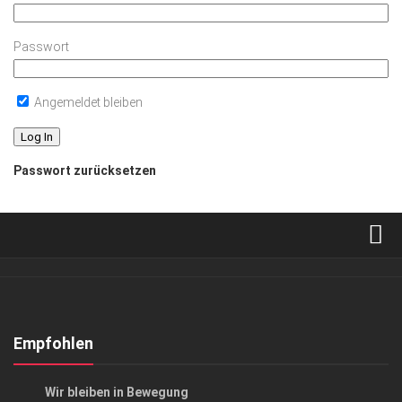
Passwort
Angemeldet bleiben
Passwort zurücksetzen
Verkaufsstellen
Abonnement
Kontakt, Impressum
Empfohlen
Datenschutzerklärung
LIFESTYLE
Wir bleiben in Bewegung