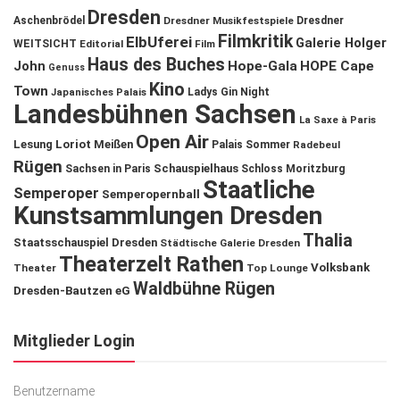
Dresden
Aschenbrödel
Dresdner Musikfestspiele
Dresdner
Filmkritik
ElbUferei
Galerie Holger
WEITSICHT
Editorial
Film
Haus des Buches
John
Hope-Gala
HOPE Cape
Genuss
Kino
Town
Ladys Gin Night
Japanisches Palais
Landesbühnen Sachsen
La Saxe à Paris
Open Air
Lesung
Loriot
Meißen
Palais Sommer
Radebeul
Rügen
Schauspielhaus
Sachsen in Paris
Schloss Moritzburg
Staatliche
Semperoper
Semperopernball
Kunstsammlungen Dresden
Thalia
Staatsschauspiel Dresden
Städtische Galerie Dresden
Theaterzelt Rathen
Volksbank
Theater
Top Lounge
Waldbühne Rügen
Dresden-Bautzen eG
Mitglieder Login
Benutzername