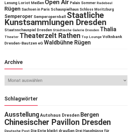
Open Air
Lesung
Loriot
Meißen
Palais Sommer
Radebeul
Rügen
Schauspielhaus
Sachsen in Paris
Schloss Moritzburg
Staatliche
Semperoper
Semperopernball
Kunstsammlungen Dresden
Thalia
Staatsschauspiel Dresden
Städtische Galerie Dresden
Theaterzelt Rathen
Volksbank
Theater
Top Lounge
Waldbühne Rügen
Dresden-Bautzen eG
Archive
Schlagwörter
Ausstellung
Bergen
Autohaus Dresden
Chinesischer Pavillon Dresden
Die Ente bleibt draußen
Deutsche Post
Drei Haselnüsse für