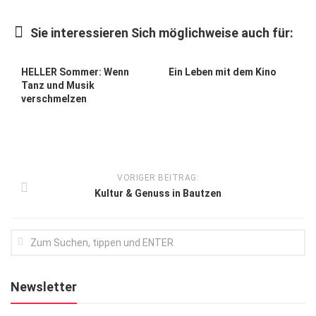
Kunst & Kultur
Sie interessieren Sich möglichweise auch für:
Lifestyle
Ausflug & Reise
HELLER Sommer: Wenn
Ein Leben mit dem Kino
Tanz und Musik
Podcast
verschmelzen
Top Branchen
SACHSEN IN PARIS
VORIGER BEITRAG:
Kultur & Genuss in Bautzen
Newsletter