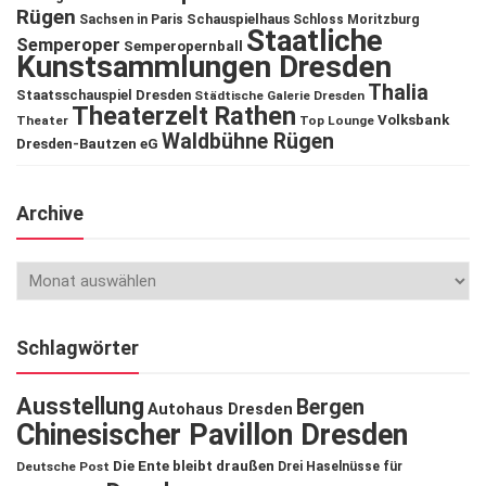
Rügen
Schauspielhaus
Sachsen in Paris
Schloss Moritzburg
Staatliche
Semperoper
Semperopernball
Kunstsammlungen Dresden
Thalia
Staatsschauspiel Dresden
Städtische Galerie Dresden
Theaterzelt Rathen
Volksbank
Theater
Top Lounge
Waldbühne Rügen
Dresden-Bautzen eG
Archive
Schlagwörter
Ausstellung
Bergen
Autohaus Dresden
Chinesischer Pavillon Dresden
Die Ente bleibt draußen
Deutsche Post
Drei Haselnüsse für