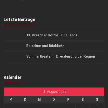
Top Gesundheitsforum Dresden / Ostsachsen
Mediadaten
Letzte Beiträge
13. Dresdner Golfball Challenge
Reiselust und Rückkehr
Sommertheater in Dresden und der Region
Kalender
August 2026
M
D
M
D
F
S
S
1
2