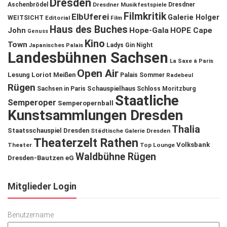
Dresden
Aschenbrödel
Dresdner Musikfestspiele
Dresdner
Filmkritik
ElbUferei
Galerie Holger
WEITSICHT
Editorial
Film
Haus des Buches
John
Hope-Gala
HOPE Cape
Genuss
Kino
Town
Ladys Gin Night
Japanisches Palais
Landesbühnen Sachsen
La Saxe à Paris
Open Air
Lesung
Loriot
Meißen
Palais Sommer
Radebeul
Rügen
Schauspielhaus
Sachsen in Paris
Schloss Moritzburg
Staatliche
Semperoper
Semperopernball
Kunstsammlungen Dresden
Thalia
Staatsschauspiel Dresden
Städtische Galerie Dresden
Theaterzelt Rathen
Volksbank
Theater
Top Lounge
Waldbühne Rügen
Dresden-Bautzen eG
Mitglieder Login
Benutzername