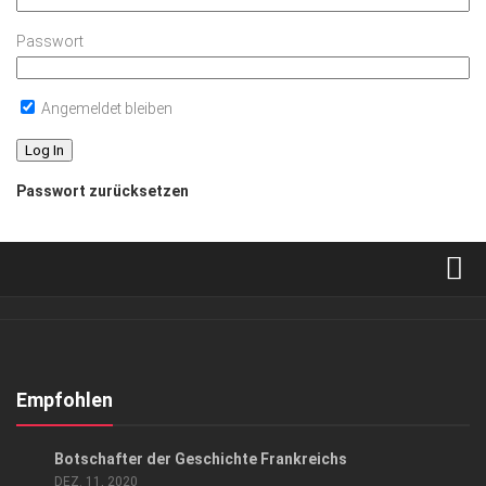
Passwort
Angemeldet bleiben
Passwort zurücksetzen
Verkaufsstellen
Abonnement
Kontakt, Impressum
Empfohlen
Datenschutzerklärung
AUSFLUG & REISE
/
GESELLSCHAFT
Botschafter der Geschichte Frankreichs
AGB
DEZ. 11, 2020