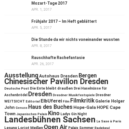
Mozart-Tage 2017
APR. 1, 2017
Frühjahr 2017 – Im Heft geblättert
APR. 5, 2017
Die Stunde da wir nichts voneinander wussten
APR. 8, 2017
Rauschhafte Rachefantasie
APR. 26, 2017
Ausstellung
Bergen
Autohaus Dresden
Chinesischer Pavillon Dresden
Die Ente bleibt draußen
Deutsche Post
Drei Haselnüsse für
Dresden
Aschenbrödel
Dresdner Musikfestspiele
Dresdner
Filmkritik
ElbUferei
Galerie Holger
WEITSICHT
Editorial
Film
Haus des Buches
John
Hope-Gala
HOPE Cape
Genuss
Kino
Town
Ladys Gin Night
Japanisches Palais
Landesbühnen Sachsen
La Saxe à Paris
Open Air
Lesung
Loriot
Meißen
Palais Sommer
Radebeul