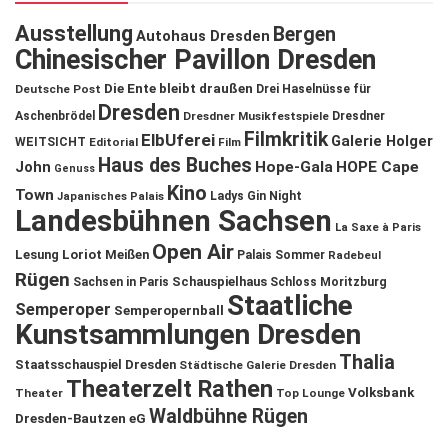
Ausstellung
Bergen
Autohaus Dresden
Chinesischer Pavillon Dresden
Die Ente bleibt draußen
Deutsche Post
Drei Haselnüsse für
Dresden
Aschenbrödel
Dresdner Musikfestspiele
Dresdner
Filmkritik
ElbUferei
Galerie Holger
WEITSICHT
Editorial
Film
Haus des Buches
John
Hope-Gala
HOPE Cape
Genuss
Kino
Town
Ladys Gin Night
Japanisches Palais
Landesbühnen Sachsen
La Saxe à Paris
Open Air
Lesung
Loriot
Meißen
Palais Sommer
Radebeul
Rügen
Schauspielhaus
Sachsen in Paris
Schloss Moritzburg
Staatliche
Semperoper
Semperopernball
Kunstsammlungen Dresden
Thalia
Staatsschauspiel Dresden
Städtische Galerie Dresden
Theaterzelt Rathen
Volksbank
Theater
Top Lounge
Waldbühne Rügen
Dresden-Bautzen eG