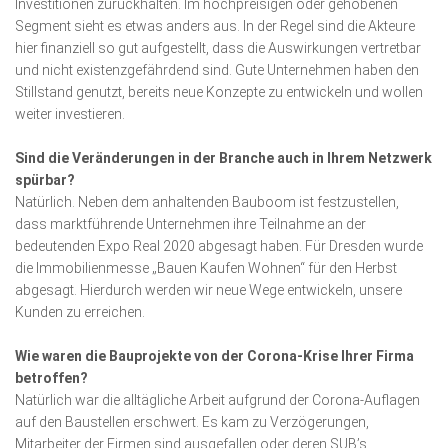
Investitionen zurückhalten. Im hoch­­preisigen oder gehobenen
Segment sieht es etwas anders aus. In der Regel sind die Akteure
hier finanziell so gut aufgestellt, dass die Aus­wir­kun­gen vertretbar
und nicht existenzgefährdend sind. Gute Unter­nehmen haben den
Still­stand ge­nutzt, bereits neue Kon­zepte zu entwickeln und wollen
weiter investieren.
Sind die Veränderungen in der Branche auch in Ihrem Netz­werk
spürbar?
Natürlich. Neben dem anhaltenden Bau­boom ist festzustellen,
dass marktführende Unter­­nehmen ihre Teilnahme an der
bedeutenden Expo Real 2020 abgesagt haben. Für Dresden wurde
die Immobilienmesse „Bauen Kaufen Wohnen“ für den Herbst
abgesagt. Hier­durch werden wir neue Wege entwickeln, unsere
Kunden zu erreichen.
Wie waren die Bauprojekte von der Corona-Krise Ihrer Firma
betroffen?
Natürlich war die alltägliche Arbeit aufgrund der Corona-Auflagen
auf den Baustellen erschwert. Es kam zu Verzögerungen,
Mitarbeiter der Firmen sind ausgefallen oder deren SUB’s,