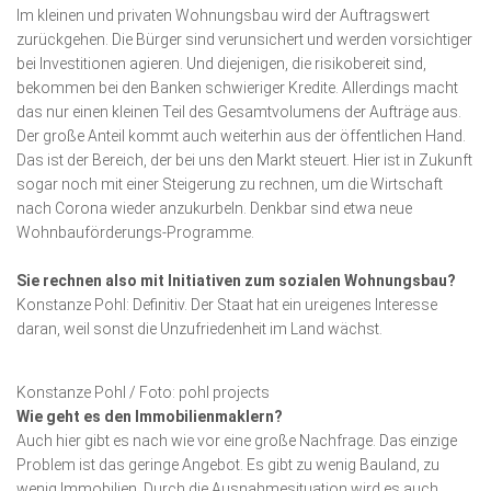
Im kleinen und privaten Wohnungsbau wird der Auftrags­wert
zurückgehen. Die Bürger sind verunsichert und werden vorsichtiger
bei Investitionen agieren. Und diejenigen, die risikobereit sind,
bekommen bei den Banken schwieriger Kredite. Allerdings macht
das nur einen kleinen Teil des Gesamtvolumens der Aufträge aus.
Der große Anteil kommt auch weiterhin aus der öffentlichen Hand.
Das ist der Bereich, der bei uns den Markt steuert. Hier ist in Zukunft
sogar noch mit einer Steigerung zu rechnen, um die Wirtschaft
nach Corona wieder anzukurbeln. Denkbar sind etwa neue
Wohnbauförderungs-Programme.
Sie rechnen also mit Initiativen zum sozialen Wohnungs­bau?
Konstanze Pohl: Definitiv. Der Staat hat ein ureigenes Interesse
daran, weil sonst die Unzufriedenheit im Land wächst.
Konstanze Pohl / Foto: pohl projects
Wie geht es den Immobilienmaklern?
Auch hier gibt es nach wie vor eine große Nachfrage. Das einzige
Problem ist das geringe Angebot. Es gibt zu wenig Bauland, zu
wenig Immobilien. Durch die Ausnahme­situation wird es auch