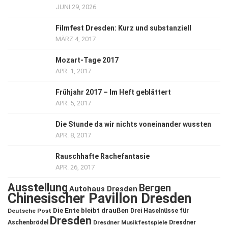
JUNI 29, 2026
Filmfest Dresden: Kurz und substanziell
MÄRZ 4, 2017
Mozart-Tage 2017
APR. 1, 2017
Frühjahr 2017 – Im Heft geblättert
APR. 5, 2017
Die Stunde da wir nichts voneinander wussten
APR. 8, 2017
Rauschhafte Rachefantasie
APR. 26, 2017
Ausstellung
Bergen
Autohaus Dresden
Chinesischer Pavillon Dresden
Die Ente bleibt draußen
Deutsche Post
Drei Haselnüsse für
Dresden
Aschenbrödel
Dresdner Musikfestspiele
Dresdner