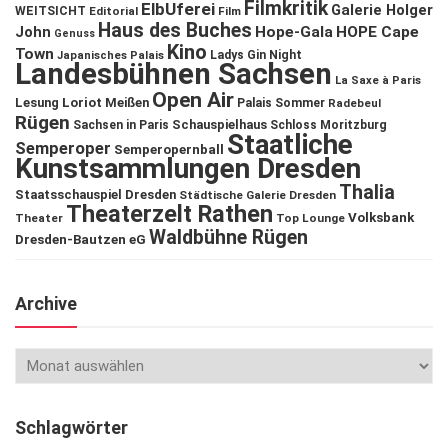
Filmkritik
ElbUferei
Galerie Holger
WEITSICHT
Editorial
Film
Haus des Buches
John
Hope-Gala
HOPE Cape
Genuss
Kino
Town
Ladys Gin Night
Japanisches Palais
Landesbühnen Sachsen
La Saxe à Paris
Open Air
Lesung
Loriot
Meißen
Palais Sommer
Radebeul
Rügen
Schauspielhaus
Sachsen in Paris
Schloss Moritzburg
Staatliche
Semperoper
Semperopernball
Kunstsammlungen Dresden
Thalia
Staatsschauspiel Dresden
Städtische Galerie Dresden
Theaterzelt Rathen
Volksbank
Theater
Top Lounge
Waldbühne Rügen
Dresden-Bautzen eG
Archive
Schlagwörter