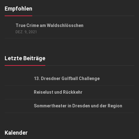
Kontakt, Impressum
Empfohlen
Datenschutzerklärung
GESELLSCHAFT
True Crime am Waldschlösschen
AGB
DEZ. 9, 2021
Top Gesundheitsforum Dresden / Ostsachsen
Mediadaten
Letzte Beiträge
13. Dresdner Golfball Challenge
Reiselust und Rückkehr
Sommertheater in Dresden und der Region
Kalender