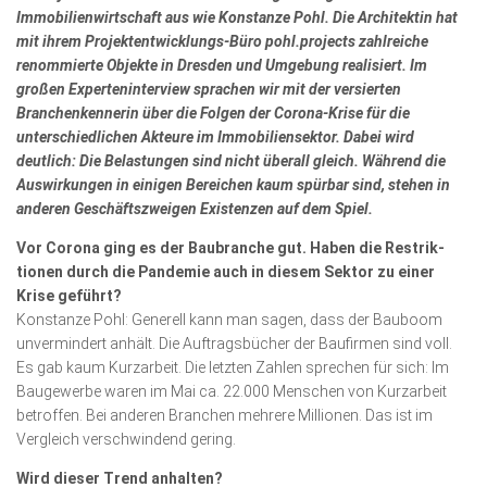
Immobilienwirtschaft aus wie Konstanze Pohl. Die Architektin hat
Kunst & Kultur
mit ihrem Projektentwicklungs-Büro pohl.projects zahl­reiche
renommierte Objekte in Dresden und Umgebung realisiert. Im
Lifestyle
großen Experten­interview sprachen wir mit der versierten
Ausflug & Reise
Branchenkennerin über die Folgen der Corona-Krise für die
unterschiedlichen Akteure im Immobiliensektor. Dabei wird
Podcast
deutlich: Die Belas­tun­gen sind nicht überall gleich. Während die
Auswirkungen in einigen Bereichen kaum spürbar sind, stehen in
Top Branchen
anderen Geschäftszweigen Existenzen auf dem Spiel.
SACHSEN IN PARIS
Vor Corona ging es der Bau­branche gut. Haben die Restrik­
tionen durch die Pandemie auch in diesem Sektor zu einer
Krise geführt?
Konstanze Pohl: Generell kann man sagen, dass der Bauboom
unvermindert anhält. Die Auftragsbücher der Baufirmen sind voll.
Es gab kaum Kurzarbeit. Die letzten Zahlen sprechen für sich: Im
Baugewerbe waren im Mai ca. 22.000 Menschen von Kurzarbeit
betroffen. Bei anderen Branchen mehrere Millionen. Das ist im
Vergleich verschwindend gering.
Wird dieser Trend anhalten?