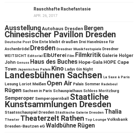
Rauschhafte Rachefantasie
APR. 26, 2017
Ausstellung
Bergen
Autohaus Dresden
Chinesischer Pavillon Dresden
Die Ente bleibt draußen
Deutsche Post
Drei Haselnüsse für
Dresden
Aschenbrödel
Dresdner Musikfestspiele
Dresdner
Filmkritik
ElbUferei
Galerie Holger
WEITSICHT
Editorial
Film
Haus des Buches
John
Hope-Gala
HOPE Cape
Genuss
Kino
Town
Ladys Gin Night
Japanisches Palais
Landesbühnen Sachsen
La Saxe à Paris
Open Air
Lesung
Loriot
Meißen
Palais Sommer
Radebeul
Rügen
Schauspielhaus
Sachsen in Paris
Schloss Moritzburg
Staatliche
Semperoper
Semperopernball
Kunstsammlungen Dresden
Thalia
Staatsschauspiel Dresden
Städtische Galerie Dresden
Theaterzelt Rathen
Volksbank
Theater
Top Lounge
Waldbühne Rügen
Dresden-Bautzen eG