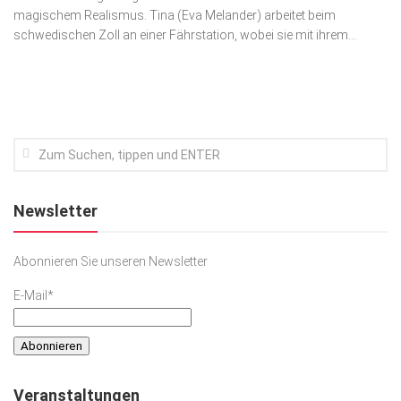
magischem Realismus. Tina (Eva Melander) arbeitet beim
Kunst & Kultur
schwedischen Zoll an einer Fährstation, wobei sie mit ihrem...
Lifestyle
Ausflug & Reise
Podcast
Top Branchen
SACHSEN IN PARIS
Newsletter
Abonnieren Sie unseren Newsletter
E-Mail*
Veranstaltungen