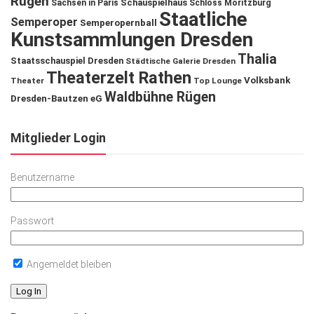
Rügen
Schauspielhaus
Sachsen in Paris
Schloss Moritzburg
Staatliche
Semperoper
Semperopernball
Kunstsammlungen Dresden
Thalia
Staatsschauspiel Dresden
Städtische Galerie Dresden
Theaterzelt Rathen
Volksbank
Theater
Top Lounge
Waldbühne Rügen
Dresden-Bautzen eG
Mitglieder Login
Benutzername
Passwort
Angemeldet bleiben