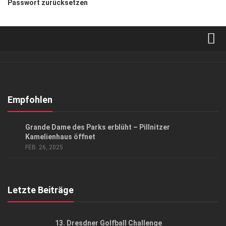
Passwort zurücksetzen
Verkaufsstellen
Abonnement
Kontakt, Impressum
Empfohlen
Datenschutzerklärung
LIFESTYLE
Grande Dame des Parks erblüht – Pillnitzer
AGB
Kamelienhaus öffnet
FEB. 26, 2025
Top Gesundheitsforum Dresden / Ostsachsen
Mediadaten
Letzte Beiträge
13. Dresdner Golfball Challenge