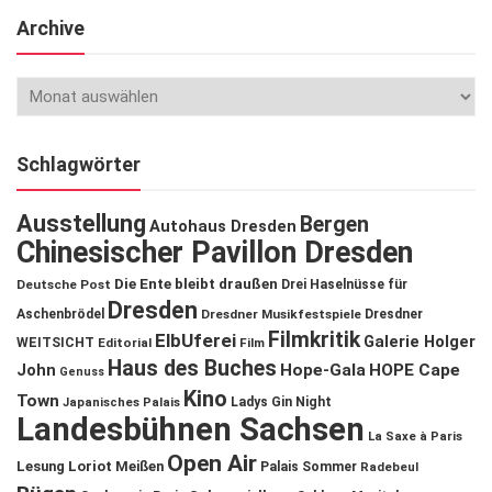
Archive
Schlagwörter
Ausstellung
Bergen
Autohaus Dresden
Chinesischer Pavillon Dresden
Die Ente bleibt draußen
Deutsche Post
Drei Haselnüsse für
Dresden
Aschenbrödel
Dresdner Musikfestspiele
Dresdner
Filmkritik
ElbUferei
Galerie Holger
WEITSICHT
Editorial
Film
Haus des Buches
John
Hope-Gala
HOPE Cape
Genuss
Kino
Town
Ladys Gin Night
Japanisches Palais
Landesbühnen Sachsen
La Saxe à Paris
Open Air
Lesung
Loriot
Meißen
Palais Sommer
Radebeul