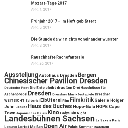
Mozart-Tage 2017
APR. 1, 2017
Frühjahr 2017 – Im Heft geblättert
APR. 5, 2017
Die Stunde da wir nichts voneinander wussten
APR. 8, 2017
Rauschhafte Rachefantasie
APR. 26, 2017
Ausstellung
Bergen
Autohaus Dresden
Chinesischer Pavillon Dresden
Die Ente bleibt draußen
Deutsche Post
Drei Haselnüsse für
Dresden
Aschenbrödel
Dresdner Musikfestspiele
Dresdner
Filmkritik
ElbUferei
Galerie Holger
WEITSICHT
Editorial
Film
Haus des Buches
John
Hope-Gala
HOPE Cape
Genuss
Kino
Town
Ladys Gin Night
Japanisches Palais
Landesbühnen Sachsen
La Saxe à Paris
Open Air
Lesung
Loriot
Meißen
Palais Sommer
Radebeul