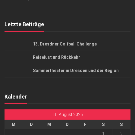
Top Gesundheitsforum Dresden / Ostsachsen
Mediadaten
Letzte Beiträge
13. Dresdner Golfball Challenge
Reiselust und Rückkehr
Sommertheater in Dresden und der Region
Kalender
August 2026
M
D
M
D
F
S
S
1
2