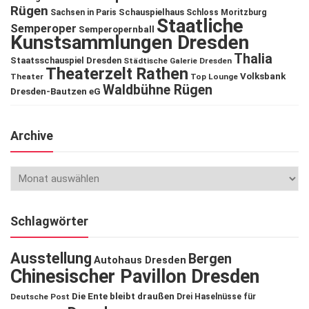
Rügen
Schauspielhaus
Sachsen in Paris
Schloss Moritzburg
Staatliche
Semperoper
Semperopernball
Kunstsammlungen Dresden
Thalia
Staatsschauspiel Dresden
Städtische Galerie Dresden
Theaterzelt Rathen
Volksbank
Theater
Top Lounge
Waldbühne Rügen
Dresden-Bautzen eG
Archive
Schlagwörter
Ausstellung
Bergen
Autohaus Dresden
Chinesischer Pavillon Dresden
Die Ente bleibt draußen
Deutsche Post
Drei Haselnüsse für