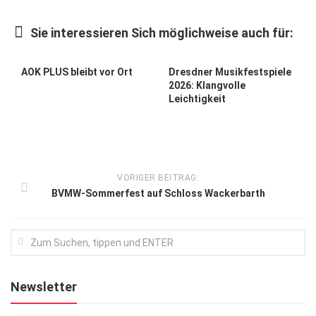
Kunst & Kultur
Sie interessieren Sich möglichweise auch für:
Lifestyle
Ausflug & Reise
AOK PLUS bleibt vor Ort
Dresdner Musikfestspiele
2026: Klangvolle
Podcast
Leichtigkeit
Top Branchen
SACHSEN IN PARIS
VORIGER BEITRAG:
BVMW-Sommerfest auf Schloss Wackerbarth
Newsletter