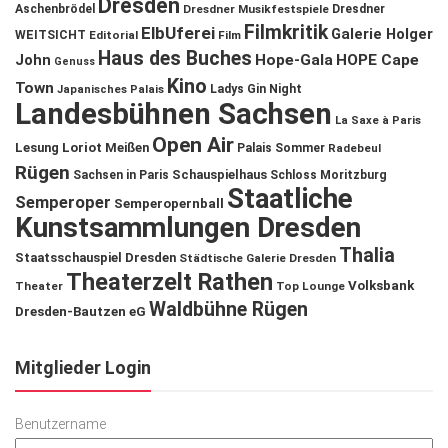
Dresden
Aschenbrödel
Dresdner Musikfestspiele
Dresdner
Filmkritik
ElbUferei
Galerie Holger
WEITSICHT
Editorial
Film
Haus des Buches
John
Hope-Gala
HOPE Cape
Genuss
Kino
Town
Ladys Gin Night
Japanisches Palais
Landesbühnen Sachsen
La Saxe à Paris
Open Air
Lesung
Loriot
Meißen
Palais Sommer
Radebeul
Rügen
Schauspielhaus
Sachsen in Paris
Schloss Moritzburg
Staatliche
Semperoper
Semperopernball
Kunstsammlungen Dresden
Thalia
Staatsschauspiel Dresden
Städtische Galerie Dresden
Theaterzelt Rathen
Volksbank
Theater
Top Lounge
Waldbühne Rügen
Dresden-Bautzen eG
Mitglieder Login
Benutzername