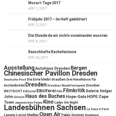
Mozart-Tage 2017
APR. 1, 2017
Frühjahr 2017 – Im Heft geblättert
APR. 5, 2017
Die Stunde da wir nichts voneinander wussten
APR. 8, 2017
Rauschhafte Rachefantasie
APR. 26, 2017
Ausstellung
Bergen
Autohaus Dresden
Chinesischer Pavillon Dresden
Die Ente bleibt draußen
Deutsche Post
Drei Haselnüsse für
Dresden
Aschenbrödel
Dresdner Musikfestspiele
Dresdner
Filmkritik
ElbUferei
Galerie Holger
WEITSICHT
Editorial
Film
Haus des Buches
John
Hope-Gala
HOPE Cape
Genuss
Kino
Town
Ladys Gin Night
Japanisches Palais
Landesbühnen Sachsen
La Saxe à Paris
Open Air
Lesung
Loriot
Meißen
Palais Sommer
Radebeul