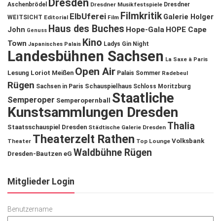
Dresden
Aschenbrödel
Dresdner Musikfestspiele
Dresdner
Filmkritik
ElbUferei
Galerie Holger
WEITSICHT
Editorial
Film
Haus des Buches
John
Hope-Gala
HOPE Cape
Genuss
Kino
Town
Ladys Gin Night
Japanisches Palais
Landesbühnen Sachsen
La Saxe à Paris
Open Air
Lesung
Loriot
Meißen
Palais Sommer
Radebeul
Rügen
Schauspielhaus
Sachsen in Paris
Schloss Moritzburg
Staatliche
Semperoper
Semperopernball
Kunstsammlungen Dresden
Thalia
Staatsschauspiel Dresden
Städtische Galerie Dresden
Theaterzelt Rathen
Volksbank
Theater
Top Lounge
Waldbühne Rügen
Dresden-Bautzen eG
Mitglieder Login
Benutzername