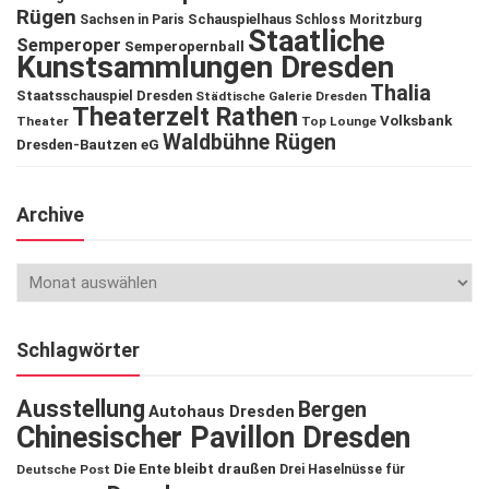
Rügen
Schauspielhaus
Sachsen in Paris
Schloss Moritzburg
Staatliche
Semperoper
Semperopernball
Kunstsammlungen Dresden
Thalia
Staatsschauspiel Dresden
Städtische Galerie Dresden
Theaterzelt Rathen
Volksbank
Theater
Top Lounge
Waldbühne Rügen
Dresden-Bautzen eG
Archive
Schlagwörter
Ausstellung
Bergen
Autohaus Dresden
Chinesischer Pavillon Dresden
Die Ente bleibt draußen
Deutsche Post
Drei Haselnüsse für