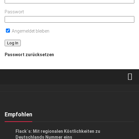
Passwort
Angemeldet bleiben
Passwort zurücksetzen
Verkaufsstellen
Abonnement
Kontakt, Impressum
Empfohlen
Datenschutzerklärung
ANZEIGE
/
EVENTS
/
GENUSS
Flack´s: Mit regionalen Köstlichkeiten zu
AGB
Deutschlands Nummer eins