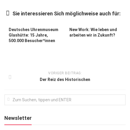
Kunst & Kultur
Sie interessieren Sich möglichweise auch für:
Lifestyle
Ausflug & Reise
Deutsches Uhrenmuseum
New Work: Wie leben und
Glashütte: 15 Jahre,
arbeiten wir in Zukunft?
Podcast
500.000 Besucher*innen
Top Branchen
SACHSEN IN PARIS
VORIGER BEITRAG:
Der Reiz des Historischen
Newsletter