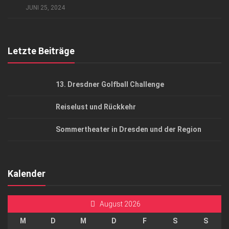
JUNI 25, 2024
Top Gesundheitsforum Dresden / Ostsachsen
Mediadaten
Letzte Beiträge
13. Dresdner Golfball Challenge
Reiselust und Rückkehr
Sommertheater in Dresden und der Region
Kalender
August 2026
M
D
M
D
F
S
S