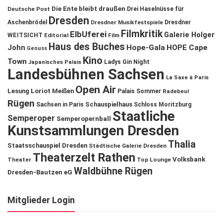
Die Ente bleibt draußen
Deutsche Post
Drei Haselnüsse für
Dresden
Aschenbrödel
Dresdner Musikfestspiele
Dresdner
Filmkritik
ElbUferei
Galerie Holger
WEITSICHT
Editorial
Film
Haus des Buches
John
Hope-Gala
HOPE Cape
Genuss
Kino
Town
Ladys Gin Night
Japanisches Palais
Landesbühnen Sachsen
La Saxe à Paris
Open Air
Lesung
Loriot
Meißen
Palais Sommer
Radebeul
Rügen
Schauspielhaus
Sachsen in Paris
Schloss Moritzburg
Staatliche
Semperoper
Semperopernball
Kunstsammlungen Dresden
Thalia
Staatsschauspiel Dresden
Städtische Galerie Dresden
Theaterzelt Rathen
Volksbank
Theater
Top Lounge
Waldbühne Rügen
Dresden-Bautzen eG
Mitglieder Login