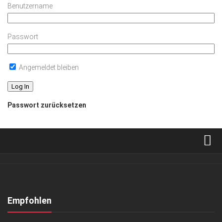
Benutzername
Passwort
Angemeldet bleiben
Passwort zurücksetzen
Verkaufsstellen
Abonnement
Kontakt, Impressum
Empfohlen
Datenschutzerklärung
GESELLSCHAFT