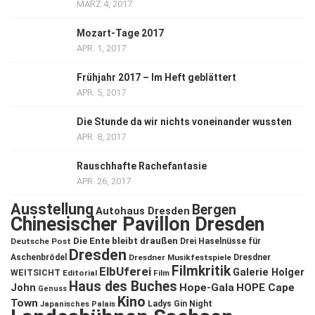
MÄRZ 4, 2017
Mozart-Tage 2017
APR. 1, 2017
Frühjahr 2017 – Im Heft geblättert
APR. 5, 2017
Die Stunde da wir nichts voneinander wussten
APR. 8, 2017
Rauschhafte Rachefantasie
APR. 26, 2017
Ausstellung
Bergen
Autohaus Dresden
Chinesischer Pavillon Dresden
Die Ente bleibt draußen
Deutsche Post
Drei Haselnüsse für
Dresden
Aschenbrödel
Dresdner Musikfestspiele
Dresdner
Filmkritik
ElbUferei
Galerie Holger
WEITSICHT
Editorial
Film
Haus des Buches
John
Hope-Gala
HOPE Cape
Genuss
Kino
Town
Ladys Gin Night
Japanisches Palais