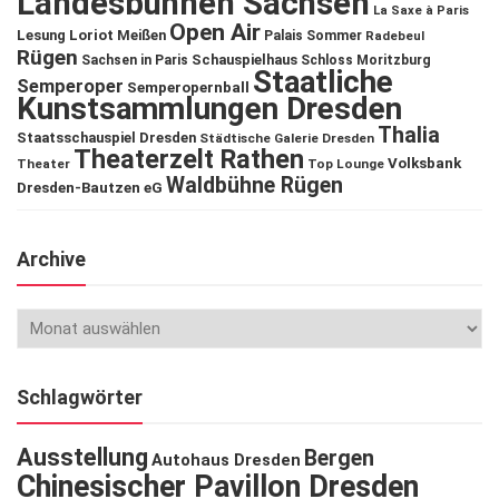
Landesbühnen Sachsen
La Saxe à Paris
Open Air
Lesung
Loriot
Meißen
Palais Sommer
Radebeul
Rügen
Schauspielhaus
Sachsen in Paris
Schloss Moritzburg
Staatliche
Semperoper
Semperopernball
Kunstsammlungen Dresden
Thalia
Staatsschauspiel Dresden
Städtische Galerie Dresden
Theaterzelt Rathen
Volksbank
Theater
Top Lounge
Waldbühne Rügen
Dresden-Bautzen eG
Archive
Schlagwörter
Ausstellung
Bergen
Autohaus Dresden
Chinesischer Pavillon Dresden