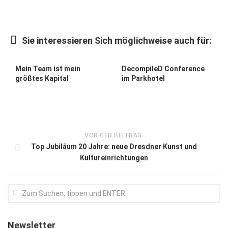
Kunst & Kultur
Lifestyle
Sie interessieren Sich möglichweise auch für:
Ausflug & Reise
Mein Team ist mein
DecompileD Conference
Podcast
größtes Kapital
im Parkhotel
Top Branchen
SACHSEN IN PARIS
VORIGER BEITRAG:
Top Jubiläum 20 Jahre: neue Dresdner Kunst und
Kultureinrichtungen
Newsletter