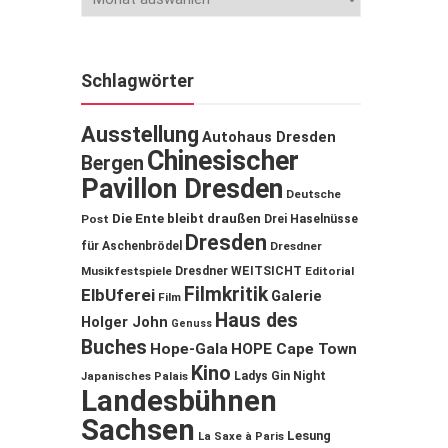
Schlagwörter
Ausstellung
Autohaus Dresden
Chinesischer
Bergen
Pavillon Dresden
Deutsche
Die Ente bleibt draußen
Post
Drei Haselnüsse
Dresden
für Aschenbrödel
Dresdner
Musikfestspiele
Dresdner WEITSICHT
Editorial
Filmkritik
ElbUferei
Galerie
Film
Haus des
Holger John
Genuss
Buches
Hope-Gala
HOPE Cape Town
Kino
Ladys Gin Night
Japanisches Palais
Landesbühnen
Sachsen
Lesung
La Saxe à Paris