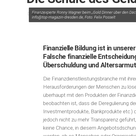
Finanzexperte Ronny Wagner beim „Gold Dinner über den Däche
MÄRZ 20, 2018
info@top-magazin-dresden.de, Foto: Felix Posselt
Finanzielle Bildung ist in unser
Falsche finanzielle Entscheid
Überschuldung und Altersarmut
Die Finanzdienstleistungsbranche mit ihr
Herausforderungen der Menschen zu lösen
überhaupt mit den Produkten der Finanzdi
beobachten ist, dass die Deregulierung d
Investmentprodukte, Bankprodukte etc.) die
jedoch nicht zu mehr Transparenz geführt
keine Chance, in diesem Angebotsdschunge
werden, ob es Menschen oder Organisation