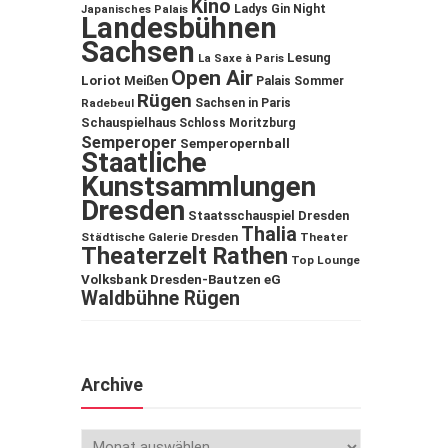
Kino
Ladys Gin Night
Japanisches Palais
Landesbühnen
Sachsen
Lesung
La Saxe à Paris
Open Air
Loriot
Meißen
Palais Sommer
Rügen
Sachsen in Paris
Radebeul
Schauspielhaus
Schloss Moritzburg
Semperoper
Semperopernball
Staatliche
Kunstsammlungen
Dresden
Staatsschauspiel Dresden
Thalia
Städtische Galerie Dresden
Theater
Theaterzelt Rathen
Top Lounge
Volksbank Dresden-Bautzen eG
Waldbühne Rügen
Archive