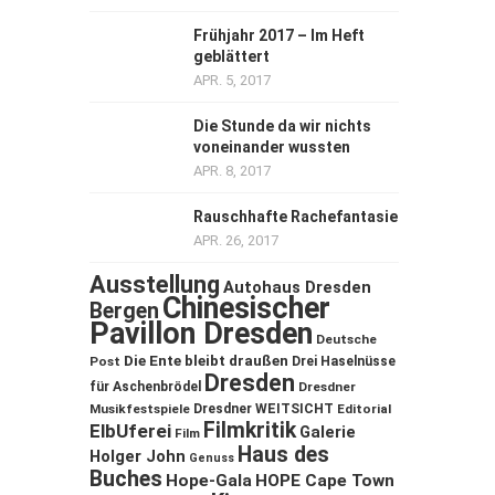
Frühjahr 2017 – Im Heft
geblättert
APR. 5, 2017
Die Stunde da wir nichts
voneinander wussten
APR. 8, 2017
Rauschhafte Rachefantasie
APR. 26, 2017
Ausstellung
Autohaus Dresden
Chinesischer
Bergen
Pavillon Dresden
Deutsche
Die Ente bleibt draußen
Post
Drei Haselnüsse
Dresden
für Aschenbrödel
Dresdner
Musikfestspiele
Dresdner WEITSICHT
Editorial
Filmkritik
ElbUferei
Galerie
Film
Haus des
Holger John
Genuss
Buches
Hope-Gala
HOPE Cape Town