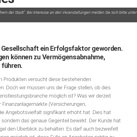
rn der Stadt”. Bei Interesse an den Veranstaltungen melden Sie sich bitte unter
er Gesellschaft ein Erfolgsfaktor geworden.
ungen können zu Vermögensabnahme,
 führen.
en Produkten versucht diese bestehenden
. Doch wir müssen uns die Frage stellen, ob dies
enstleistungsbranche möglich ist? Was wir derzeit
er Finanzanlagemärkte (Versicherungen,
 Angebotsvielfalt signifikant erhöht hat. Dies hat
, sondern das genaue Gegenteil bewirkt. Der Kunde hat
l den Überblick zu behalten. Es darf auch bezweifelt
en möglich ist, diese Fülle an Angeboten richtig zu