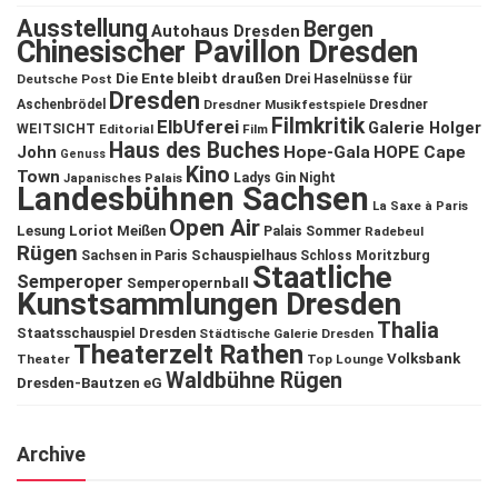
Ausstellung
Bergen
Autohaus Dresden
Chinesischer Pavillon Dresden
Die Ente bleibt draußen
Deutsche Post
Drei Haselnüsse für
Dresden
Aschenbrödel
Dresdner Musikfestspiele
Dresdner
Filmkritik
ElbUferei
Galerie Holger
WEITSICHT
Editorial
Film
Haus des Buches
John
Hope-Gala
HOPE Cape
Genuss
Kino
Town
Ladys Gin Night
Japanisches Palais
Landesbühnen Sachsen
La Saxe à Paris
Open Air
Lesung
Loriot
Meißen
Palais Sommer
Radebeul
Rügen
Schauspielhaus
Sachsen in Paris
Schloss Moritzburg
Staatliche
Semperoper
Semperopernball
Kunstsammlungen Dresden
Thalia
Staatsschauspiel Dresden
Städtische Galerie Dresden
Theaterzelt Rathen
Volksbank
Theater
Top Lounge
Waldbühne Rügen
Dresden-Bautzen eG
Archive