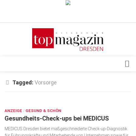
Verkaufsstellen
Abonnement
Kontakt, Impressum
Datenschutzerklärung
AGB
Architektur & Design
Tagged:
Vorsorge
Top Gesundheitsforum Dresden / Ostsachsen
Events
Mediadaten
DEZ. 12, 2023
Genuss
ANZEIGE
Geschäft
/
GESUND & SCHÖN
Gesundheits-Check-ups bei MEDICUS
gesund & schön
MEDICUS Dresden bietet maßgeschneiderte Check-up-Diagnostik
Gesellschaft
für Führungskräfte und Mitarbeitende von Unternehmen sowie für