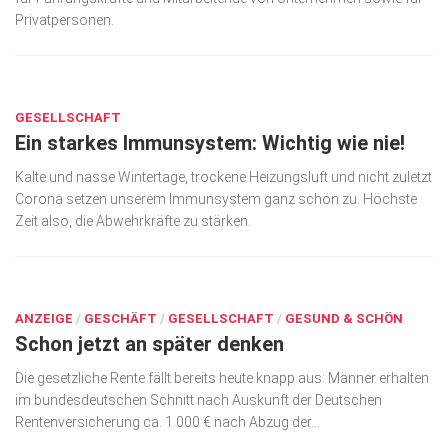
Privatpersonen.
Kunst & Kultur
Lifestyle
DEZ. 10, 2021
Ausflug & Reise
GESELLSCHAFT
Ein starkes Immunsystem: Wichtig wie nie!
Podcast
Top Branchen
Kalte und nasse Wintertage, trockene Heizungsluft und nicht zuletzt
Corona setzen unserem Immunsystem ganz schön zu. Höchste
SACHSEN IN PARIS
Zeit also, die Abwehrkräfte zu stärken.
OKT. 12, 2018
ANZEIGE
/
GESCHÄFT
/
GESELLSCHAFT
/
GESUND & SCHÖN
Schon jetzt an später denken
Die gesetzliche Rente fällt bereits heute knapp aus: Männer erhalten
im bundesdeutschen Schnitt nach Auskunft der Deutschen
Rentenversicherung ca. 1.000 € nach Abzug der...