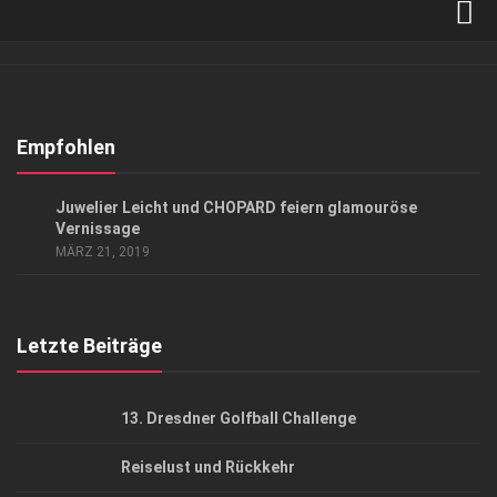
Verkaufsstellen
Abonnement
Kontakt, Impressum
Empfohlen
Datenschutzerklärung
GESCHÄFT
/
GESELLSCHAFT
Juwelier Leicht und CHOPARD feiern glamouröse
AGB
Vernissage
MÄRZ 21, 2019
Top Gesundheitsforum Dresden / Ostsachsen
Mediadaten
Letzte Beiträge
13. Dresdner Golfball Challenge
Reiselust und Rückkehr