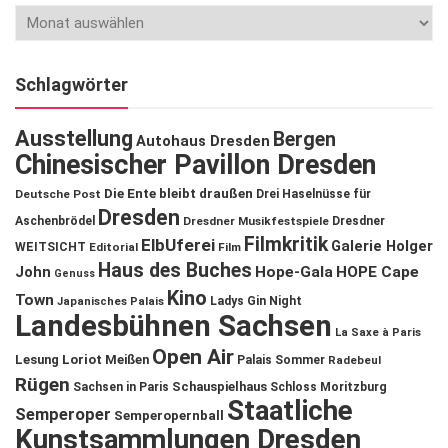
Schlagwörter
Ausstellung
Bergen
Autohaus Dresden
Chinesischer Pavillon Dresden
Die Ente bleibt draußen
Deutsche Post
Drei Haselnüsse für
Dresden
Aschenbrödel
Dresdner Musikfestspiele
Dresdner
Filmkritik
ElbUferei
Galerie Holger
WEITSICHT
Editorial
Film
Haus des Buches
John
Hope-Gala
HOPE Cape
Genuss
Kino
Town
Ladys Gin Night
Japanisches Palais
Landesbühnen Sachsen
La Saxe à Paris
Open Air
Lesung
Loriot
Meißen
Palais Sommer
Radebeul
Rügen
Schauspielhaus
Sachsen in Paris
Schloss Moritzburg
Staatliche
Semperoper
Semperopernball
Kunstsammlungen Dresden