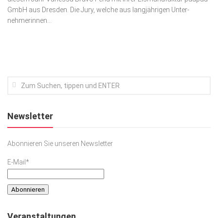
GmbH aus Dres­den. Die Jury, welche aus langjährigen Unter­
Kunst & Kultur
nehmerin­nen...
Lifestyle
Ausflug & Reise
Podcast
Top Branchen
SACHSEN IN PARIS
Newsletter
Abonnieren Sie unseren Newsletter
E-Mail*
Veranstaltungen