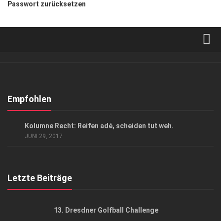
Passwort zurücksetzen
Verkaufsstellen
Abonnement
Kontakt, Impressum
Empfohlen
Datenschutzerklärung
ANZEIGE
/
GESCHÄFT
Kolumne Recht: Reifen adé, scheiden tut weh.
AGB
JUNI 29, 2017
Top Gesundheitsforum Dresden / Ostsachsen
Mediadaten
Letzte Beiträge
13. Dresdner Golfball Challenge