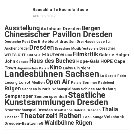
Rauschhafte Rachefantasie
APR. 26, 2017
Ausstellung
Bergen
Autohaus Dresden
Chinesischer Pavillon Dresden
Die Ente bleibt draußen
Deutsche Post
Drei Haselnüsse für
Dresden
Aschenbrödel
Dresdner Musikfestspiele
Dresdner
Filmkritik
ElbUferei
Galerie Holger
WEITSICHT
Editorial
Film
Haus des Buches
John
Hope-Gala
HOPE Cape
Genuss
Kino
Town
Ladys Gin Night
Japanisches Palais
Landesbühnen Sachsen
La Saxe à Paris
Open Air
Lesung
Loriot
Meißen
Palais Sommer
Radebeul
Rügen
Schauspielhaus
Sachsen in Paris
Schloss Moritzburg
Staatliche
Semperoper
Semperopernball
Kunstsammlungen Dresden
Thalia
Staatsschauspiel Dresden
Städtische Galerie Dresden
Theaterzelt Rathen
Volksbank
Theater
Top Lounge
Waldbühne Rügen
Dresden-Bautzen eG