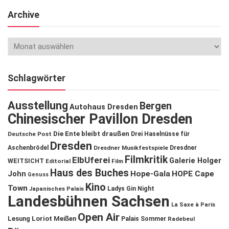
Archive
Schlagwörter
Ausstellung
Bergen
Autohaus Dresden
Chinesischer Pavillon Dresden
Die Ente bleibt draußen
Deutsche Post
Drei Haselnüsse für
Dresden
Aschenbrödel
Dresdner Musikfestspiele
Dresdner
Filmkritik
ElbUferei
Galerie Holger
WEITSICHT
Editorial
Film
Haus des Buches
John
Hope-Gala
HOPE Cape
Genuss
Kino
Town
Ladys Gin Night
Japanisches Palais
Landesbühnen Sachsen
La Saxe à Paris
Open Air
Lesung
Loriot
Meißen
Palais Sommer
Radebeul