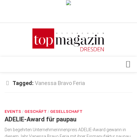
Verkaufsstellen
Abonnement
Kontakt, Impressum
Datenschutzerklärung
AGB
Architektur & Design
Tagged:
Vanessa Bravo Feria
Top Gesundheitsforum Dresden / Ostsachsen
Events
Mediadaten
MÄRZ 22, 2019
Genuss
EVENTS
Geschäft
/
GESCHÄFT
/
GESELLSCHAFT
ADELIE-Award für paupau
gesund & schön
Den begehrten Unternehmerinnen­preis ADELIE-Award ge­wann in
Gesellschaft
diesem Jahr Vanessa Bravo Feria mit ihrer Eismanufaktur paupau