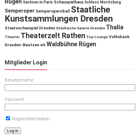
Rügen
Schauspielhaus
Sachsen in Paris
Schloss Moritzburg
Staatliche
Semperoper
Semperopernball
Kunstsammlungen Dresden
Thalia
Staatsschauspiel Dresden
Städtische Galerie Dresden
Theaterzelt Rathen
Volksbank
Theater
Top Lounge
Waldbühne Rügen
Dresden-Bautzen eG
Mitglieder Login
Benutzername
Passwort
Angemeldet bleiben