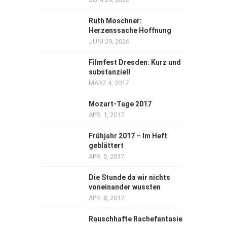
Ruth Moschner:
Herzenssache Hoffnung
JUNI 29, 2026
Filmfest Dresden: Kurz und
substanziell
MÄRZ 4, 2017
Mozart-Tage 2017
APR. 1, 2017
Frühjahr 2017 – Im Heft
geblättert
APR. 5, 2017
Die Stunde da wir nichts
voneinander wussten
APR. 8, 2017
Rauschhafte Rachefantasie