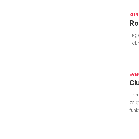
11,
2018
KUN
Ro
Leg
Febr
OKT.
10,
2017
EVE
Cl
Gren
zeig
funk