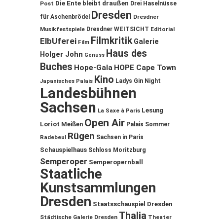
Die Ente bleibt draußen
Post
Drei Haselnüsse
Dresden
für Aschenbrödel
Dresdner
Musikfestspiele
Dresdner WEITSICHT
Editorial
Filmkritik
ElbUferei
Galerie
Film
Haus des
Holger John
Genuss
Buches
Hope-Gala
HOPE Cape Town
Kino
Ladys Gin Night
Japanisches Palais
Landesbühnen
Sachsen
Lesung
La Saxe à Paris
Open Air
Loriot
Meißen
Palais Sommer
Rügen
Sachsen in Paris
Radebeul
Schauspielhaus
Schloss Moritzburg
Semperoper
Semperopernball
Staatliche
Kunstsammlungen
Dresden
Staatsschauspiel Dresden
Thalia
Städtische Galerie Dresden
Theater