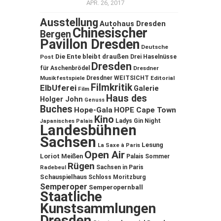
APR. 26, 2017
Ausstellung
Autohaus Dresden
Chinesischer
Bergen
Pavillon Dresden
Deutsche
Die Ente bleibt draußen
Post
Drei Haselnüsse
Dresden
für Aschenbrödel
Dresdner
Musikfestspiele
Dresdner WEITSICHT
Editorial
Filmkritik
ElbUferei
Galerie
Film
Haus des
Holger John
Genuss
Buches
Hope-Gala
HOPE Cape Town
Kino
Ladys Gin Night
Japanisches Palais
Landesbühnen
Sachsen
Lesung
La Saxe à Paris
Open Air
Loriot
Meißen
Palais Sommer
Rügen
Sachsen in Paris
Radebeul
Schauspielhaus
Schloss Moritzburg
Semperoper
Semperopernball
Staatliche
Kunstsammlungen
Dresden